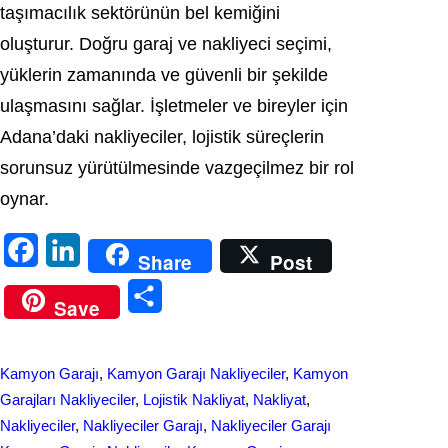
taşımacılık sektörünün bel kemiğini
oluşturur. Doğru garaj ve nakliyeci seçimi,
yüklerin zamanında ve güvenli bir şekilde
ulaşmasını sağlar. İşletmeler ve bireyler için
Adana’daki nakliyeciler, lojistik süreçlerin
sorunsuz yürütülmesinde vazgeçilmez bir rol
oynar.
F
L
Share
Post
a
i
S
Save
c
n
h
e
k
a
Kamyon Garajı
, 
Kamyon Garajı Nakliyeciler
, 
Kamyon
b
e
r
Garajları Nakliyeciler
, 
Lojistik Nakliyat
, 
Nakliyat
, 
o
d
Nakliyeciler
, 
Nakliyeciler Garajı
, 
Nakliyeciler Garajı
e