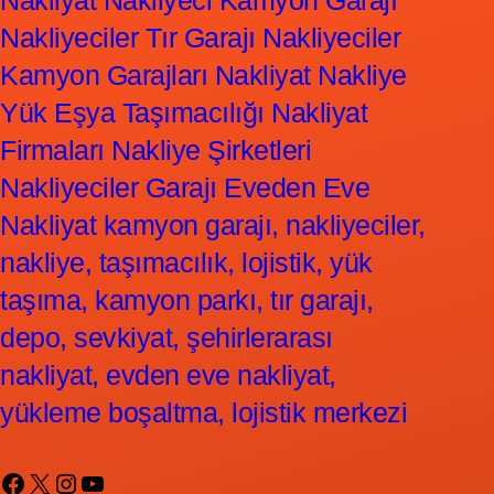
Nakliyat Nakliyeci Kamyon Garajı
Nakliyeciler Tır Garajı Nakliyeciler
Kamyon Garajları Nakliyat Nakliye
Yük Eşya Taşımacılığı Nakliyat
Firmaları Nakliye Şirketleri
Nakliyeciler Garajı Eveden Eve
Nakliyat kamyon garajı, nakliyeciler,
nakliye, taşımacılık, lojistik, yük
taşıma, kamyon parkı, tır garajı,
depo, sevkiyat, şehirlerarası
nakliyat, evden eve nakliyat,
yükleme boşaltma, lojistik merkezi
Facebook
X
Instagram
YouTube