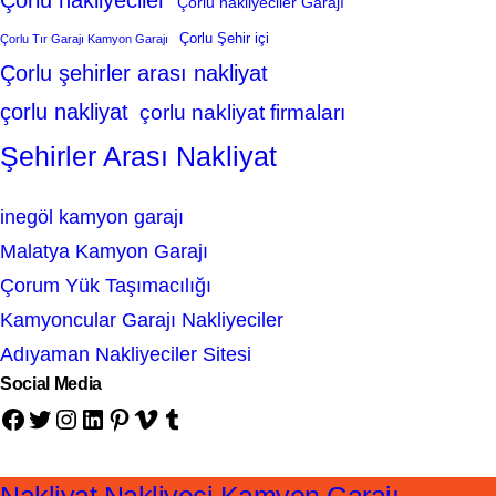
Çorlu nakliyeciler
Çorlu nakliyeciler Garajı
Çorlu Şehir içi
Çorlu Tır Garajı Kamyon Garajı
Çorlu şehirler arası nakliyat
çorlu nakliyat
çorlu nakliyat firmaları
Şehirler Arası Nakliyat
inegöl kamyon garajı
Malatya Kamyon Garajı
Çorum Yük Taşımacılığı
Kamyoncular Garajı Nakliyeciler
Adıyaman Nakliyeciler Sitesi
Social Media
Facebook
Twitter
Instagram
LinkedIn
Pinterest
Vimeo
Tumblr