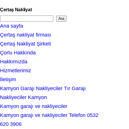
Çertaş Nakliyat
Ara
S
Ana sayfa
e
Çertaş nakliyat firması
a
Çertaş Nakliyat Şirketi
r
Çorlu Hakkında
c
Hakkımızda
h
Hizmetlerimiz
İletişim
Kamyon Garajı Nakliyeciler Tır Garajı
Nakliyeciler Kamyon
Kamyon garajı ve nakliyeciler
Kamyon garajı ve nakliyeciler Telefon 0532
620 3906