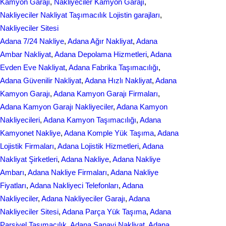
Kamyon Garajı
, 
Nakliyeciler Kamyon Garajı
, 
o
I
Nakliyeciler Nakliyat Taşımacılık Lojistin garajları
, 
k
n
Nakliyeciler Sitesi
Adana 7/24 Nakliye
, 
Adana Ağır Nakliyat
, 
Adana
Ambar Nakliyat
, 
Adana Depolama Hizmetleri
, 
Adana
Evden Eve Nakliyat
, 
Adana Fabrika Taşımacılığı
, 
Adana Güvenilir Nakliyat
, 
Adana Hızlı Nakliyat
, 
Adana
Kamyon Garajı
, 
Adana Kamyon Garajı Firmaları
, 
Adana Kamyon Garajı Nakliyeciler
, 
Adana Kamyon
Nakliyecileri
, 
Adana Kamyon Taşımacılığı
, 
Adana
Kamyonet Nakliye
, 
Adana Komple Yük Taşıma
, 
Adana
Lojistik Firmaları
, 
Adana Lojistik Hizmetleri
, 
Adana
Nakliyat Şirketleri
, 
Adana Nakliye
, 
Adana Nakliye
Ambarı
, 
Adana Nakliye Firmaları
, 
Adana Nakliye
Fiyatları
, 
Adana Nakliyeci Telefonları
, 
Adana
Nakliyeciler
, 
Adana Nakliyeciler Garajı
, 
Adana
Nakliyeciler Sitesi
, 
Adana Parça Yük Taşıma
, 
Adana
Parsiyel Taşımacılık
, 
Adana Sanayi Nakliyat
, 
Adana