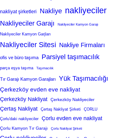
nakliyeciler
Nakliye
nakliyat şirketleri
Nakliyeciler Garajı
Nakliyeciler Kamyon Garajı
Nakliyeciler Kamyon Garjları
Nakliyeciler Sitesi
Nakliye Firmaları
Parsiyel taşımacılık
ofis ve büro taşıma
parça eşya taşıma
Taşımacılık
Yük Taşımacılığı
Tır Garajı Kamyon Garajları
Çerkezköy evden eve nakliyat
Çerkezköy Nakliyat
Çerkezköy Nakliyeciler
Çertaş Nakliyat
Çertaş Nakliyat Şirketi
ÇORLU
Çorlu evden eve nakliyat
Çorlu'daki nakliyeciler
Çorlu Kamyon Tır Garajı
Çorlu Nakliyat Şirketi