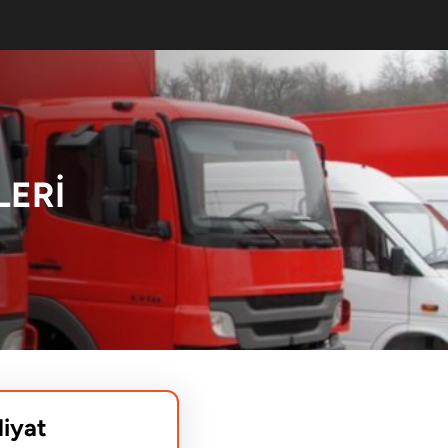
LERI
liyat