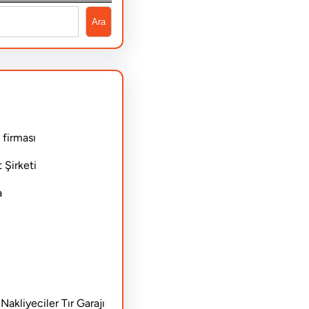
Ara
 firması
 Şirketi
a
akliyeciler Tır Garajı