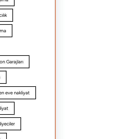
ılık
ıma
on Garajları
ı
n eve nakliyat
iyat
yeciler