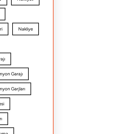
ri
Nakliye
ajı
amyon Garajı
myon Garjları
esi
rı
şıma