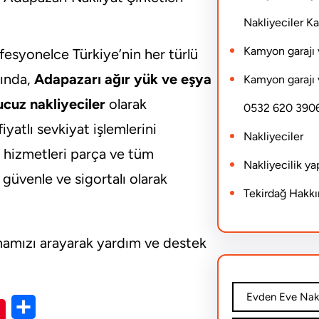
Nakliyeciler 
Kamyon garajı 
fesyonelce Türkiye’nin her türlü
ında,
Adapazarı ağır yük ve eşya
Kamyon garajı 
cuz nakliyeciler
olarak
0532 620 390
atlı sevkiyat işlemlerini
Nakliyeciler
a hizmetleri parça ve tüm
Nakliyecilik y
güvenle ve sigortalı olarak
Tekirdağ Hakk
rmamızı arayarak yardım ve destek
Evden Eve Nakl
S