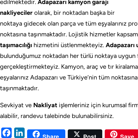
edilmektedir.
Adapazarı kamyon garajı
nakliyeciler
olarak, bir noktadan başka bir
noktaya gidecek olan parça ve tüm eşyalarınız pro
noktasına taşınmaktadır. Lojistik hizmetler kapsam
taşımacılığı
hizmetini üstlenmekteyiz.
Adapazarı u
bulunduğumuz noktadan her türlü noktaya uygun fiy
gerçekleştirmekteyiz. Kamyon, araç ve tır kiralam
eşyalarınız Adapazarı ve Türkiye’nin tüm noktasına 
taşınmaktadır.
Sevkiyat ve
Nakliyat
işlemleriniz için kurumsal fi
alabilir, randevu talebinde bulunabilirsiniz.
F
L
Share
Post
Save