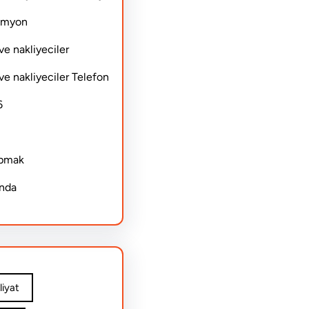
Kamyon
ve nakliyeciler
ve nakliyeciler Telefon
6
apmak
ında
iyat