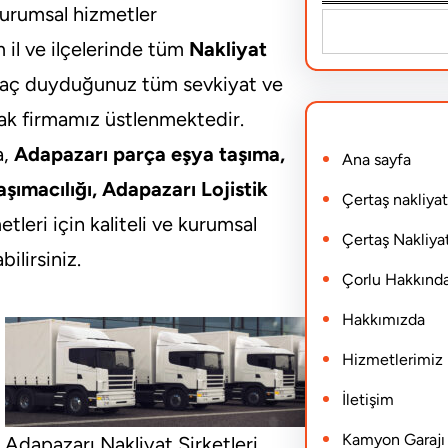
 kurumsal hizmetler
S
 il ve ilçelerinde tüm
Nakliyat
e
tiyaç duyduğunuz tüm sevkiyat ve
a
ak firmamız üstlenmektedir.
r
a,
Adapazarı parça eşya taşıma,
Ana sayfa
c
şımacılığı, Adapazarı Lojistik
h
Çertaş nakliyat
leri için kaliteli ve kurumsal
Çertaş Nakliyat
ilirsiniz.
Çorlu Hakkınd
Hakkımızda
Hizmetlerimiz
İletişim
Kamyon Garajı N
Adapazarı Nakliyat Şirketleri