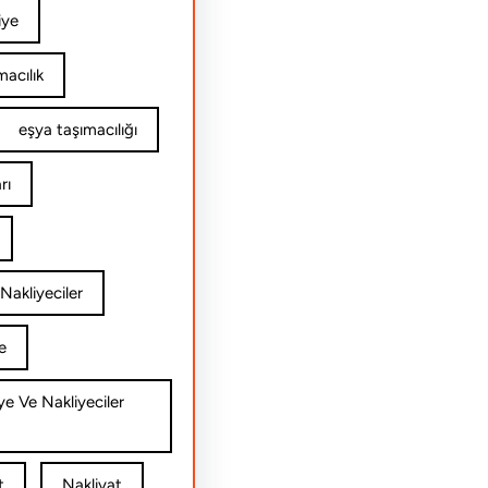
iye
acılık
eşya taşımacılığı
rı
Nakliyeciler
e
ye Ve Nakliyeciler
t
Nakliyat