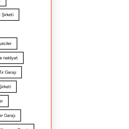
t
 Şirketi
yeciler
e nakliyat
ır Garajı
irketi
er
er Garajı