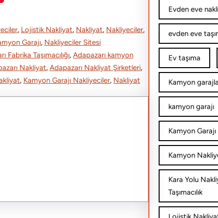
h
Evden eve nakl
a
eciler
, 
Lojistik Nakliyat
, 
Nakliyat
, 
Nakliyeciler
, 
evden eve taşım
r
Kamyon Garajı
, 
Nakliyeciler Sitesi
ı Fabrika Taşımacılığı
, 
Adapazarı kamyon
e
Ev taşıma
azarı Nakliyat
, 
Adapazarı Nakliyat Şirketleri
, 
kliyat
, 
Kamyon Garajı Nakliyeciler
, 
Nakliyat
Kamyon garajla
kamyon garajı
Kamyon Garajı 
Kamyon Nakliy
Kara Yolu Nakli
Taşımacılık
Lojistik Nakliya