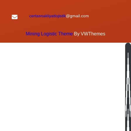
certasnakliyatlojistik
@gmail.com
Mining Logistic Theme
By VWThemes