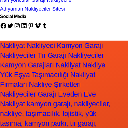
Kamyoncular Garajı Nakliyeciler
Adıyaman Nakliyeciler Sitesi
Social Media
Facebook
Twitter
Instagram
LinkedIn
Pinterest
Vimeo
Tumblr
Nakliyat Nakliyeci Kamyon Garajı
Nakliyeciler Tır Garajı Nakliyeciler
Kamyon Garajları Nakliyat Nakliye
Yük Eşya Taşımacılığı Nakliyat
Firmaları Nakliye Şirketleri
Nakliyeciler Garajı Eveden Eve
Nakliyat kamyon garajı, nakliyeciler,
nakliye, taşımacılık, lojistik, yük
taşıma, kamyon parkı, tır garajı,