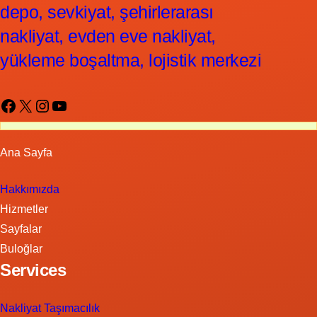
depo, sevkiyat, şehirlerarası
nakliyat, evden eve nakliyat,
yükleme boşaltma, lojistik merkezi
Facebook
X
Instagram
YouTube
Ana Sayfa
Hakkımızda
Hizmetler
Sayfalar
Buloğlar
Services
Nakliyat Taşımacılık