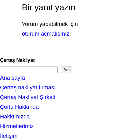
Bir yanıt yazın
Yorum yapabilmek için
oturum açmalısınız
.
Çertaş Nakliyat
Ara
S
Ana sayfa
e
Çertaş nakliyat firması
a
Çertaş Nakliyat Şirketi
r
Çorlu Hakkında
c
Hakkımızda
h
Hizmetlerimiz
İletişim