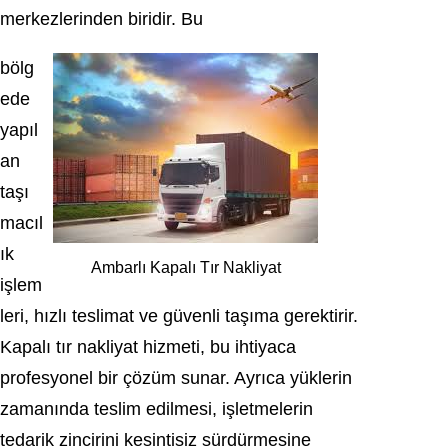
merkezlerinden biridir. Bu
bölg
ede
yapıl
an
taşı
macıl
ık
Ambarlı Kapalı Tır Nakliyat
işlem
leri, hızlı teslimat ve güvenli taşıma gerektirir.
Kapalı tır nakliyat hizmeti, bu ihtiyaca
profesyonel bir çözüm sunar. Ayrıca yüklerin
zamanında teslim edilmesi, işletmelerin
tedarik zincirini kesintisiz sürdürmesine