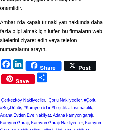
önemlidir.
Ambarlı’da kapalı tır nakliyatı hakkında daha
fazla bilgi almak için lütfen bu firmaların web
sitelerini ziyaret edin veya telefon
numaralarını arayın.
F
L
Share
Post
a
i
S
Save
c
n
h
e
k
a
Çerkezköy Nakliyeciler
, 
Çorlu Nakliyeciler
, 
#Çorlu
b
e
r
#BoşDönüş #Kamyon #Tır #Lojistik #Taşımacılık
, 
o
d
Adana Evden Eve Nakliyat
, 
Adana kamyon garajı
, 
e
Kamyon Garajı
, 
Kamyon Garajı Nakliyeciler
, 
Kamyon
o
I