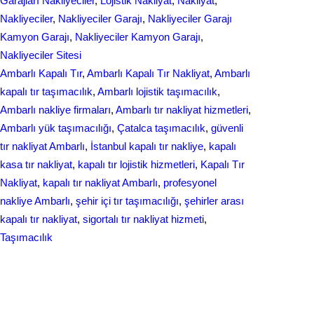
Garajları Nakliyeciler
, 
Lojistik Nakliyat
, 
Nakliyat
, 
k
n
Nakliyeciler
, 
Nakliyeciler Garajı
, 
Nakliyeciler Garajı
Kamyon Garajı
, 
Nakliyeciler Kamyon Garajı
, 
Nakliyeciler Sitesi
Ambarlı Kapalı Tır
, 
Ambarlı Kapalı Tır Nakliyat
, 
Ambarlı
kapalı tır taşımacılık
, 
Ambarlı lojistik taşımacılık
, 
Ambarlı nakliye firmaları
, 
Ambarlı tır nakliyat hizmetleri
, 
Ambarlı yük taşımacılığı
, 
Çatalca taşımacılık
, 
güvenli
tır nakliyat Ambarlı
, 
İstanbul kapalı tır nakliye
, 
kapalı
kasa tır nakliyat
, 
kapalı tır lojistik hizmetleri
, 
Kapalı Tır
Nakliyat
, 
kapalı tır nakliyat Ambarlı
, 
profesyonel
nakliye Ambarlı
, 
şehir içi tır taşımacılığı
, 
şehirler arası
kapalı tır nakliyat
, 
sigortalı tır nakliyat hizmeti
, 
Taşımacılık