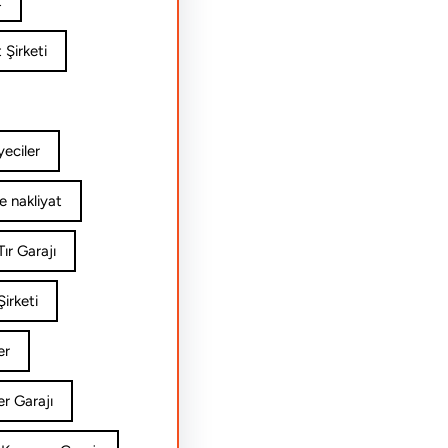
t
 Şirketi
yeciler
e nakliyat
ır Garajı
irketi
er
er Garajı