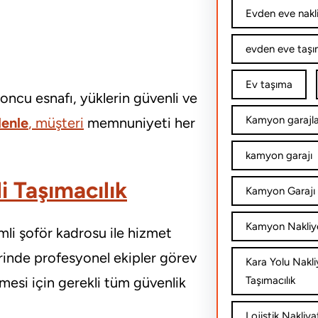
Evden eve nakl
evden eve taşım
Ev taşıma
oncu esnafı, yüklerin güvenli ve
Kamyon garajla
enle
, müşteri
memnuniyeti her
kamyon garajı
i Taşımacılık
Kamyon Garajı 
Kamyon Nakliy
mli şoför kadrosu ile hizmet
rinde profesyonel ekipler görev
Kara Yolu Nakli
mesi için gerekli tüm güvenlik
Taşımacılık
Lojistik Nakliya