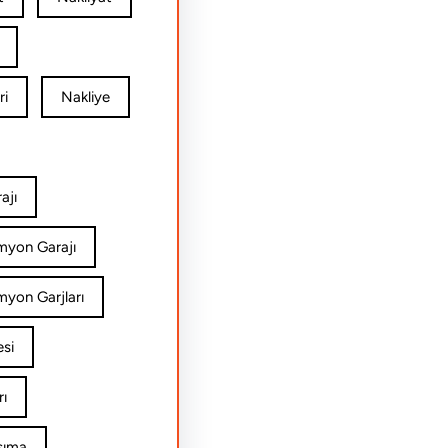
ri
Nakliye
ajı
amyon Garajı
myon Garjları
esi
rı
şıma