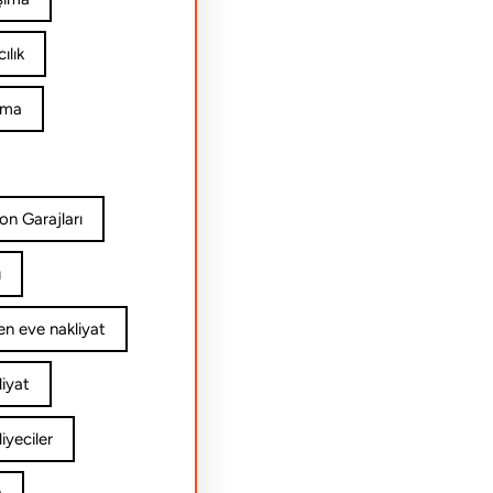
ılık
ıma
on Garajları
ı
n eve nakliyat
iyat
yeciler