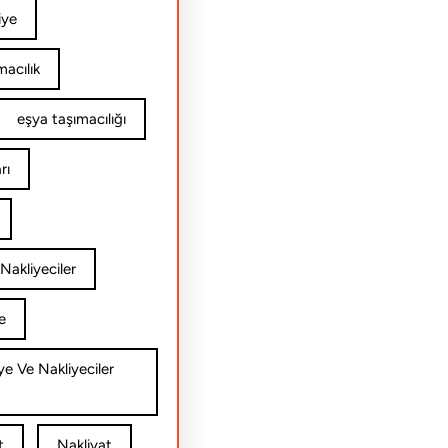
iye
acılık
eşya taşımacılığı
rı
Nakliyeciler
e
ye Ve Nakliyeciler
t
Nakliyat