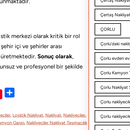
sunmaktadır.
Çertaş Nakliya
Çertaş Nakliyat
ÇORLU
tik merkezi olarak kritik bir rol
Çorlu'daki nakli
şehir içi ve şehirler arası
r üretmektedir.
Sonuç olarak
,
Çorlu evden ev
orunsuz ve profesyonel bir şekilde
Çorlu Kamyon T
Çorlu Nakliyat Ş
S
Çorlu nakliyecil
h
a
eciler
, 
Lojistik Nakliyat
, 
Nakliyat
, 
Nakliyeciler
, 
Çorlu nakliyecil
r
Kamyon Garajı
, 
Nakliyeciler Nakliyat Taşımacılık