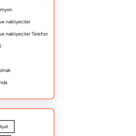
Kamyon
ve nakliyeciler
ve nakliyeciler Telefon
6
apmak
ında
iyat