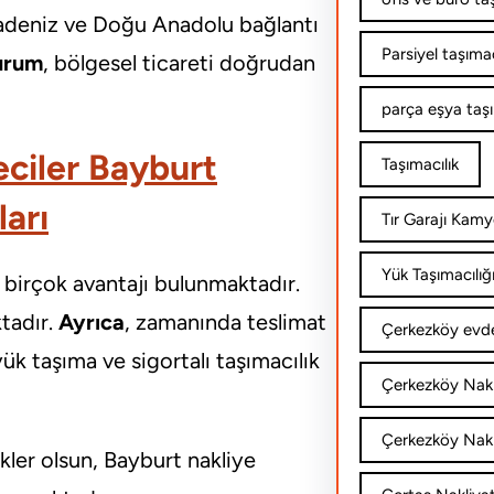
aradeniz ve Doğu Anadolu bağlantı
Parsiyel taşımac
urum
, bölgesel ticareti doğrudan
parça eşya taş
ciler Bayburt
Taşımacılık
ları
Tır Garajı Kamy
Yük Taşımacılığ
 birçok avantajı bulunmaktadır.
tadır.
Ayrıca
, zamanında teslimat
Çerkezköy evde
yük taşıma ve sigortalı taşımacılık
Çerkezköy Nakl
Çerkezköy Nakli
ükler olsun, Bayburt nakliye