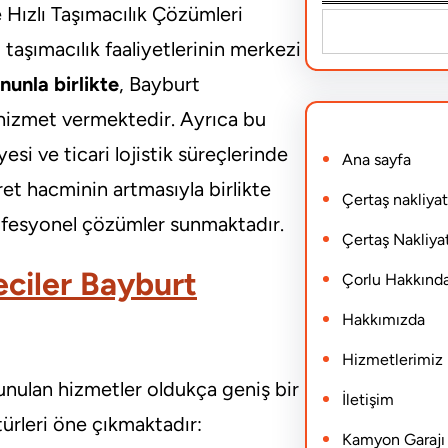
e Hızlı Taşımacılık Çözümleri
S
 taşımacılık faaliyetlerinin merkezi
e
nunla birlikte
, Bayburt
a
k hizmet vermektedir. Ayrıca bu
r
yesi ve ticari lojistik süreçlerinde
Ana sayfa
c
ret hacminin artmasıyla birlikte
h
Çertaş nakliyat
rofesyonel çözümler sunmaktadır.
Çertaş Nakliyat
ciler Bayburt
Çorlu Hakkınd
Hakkımızda
Hizmetlerimiz
unulan hizmetler oldukça geniş bir
İletişim
türleri öne çıkmaktadır:
Kamyon Garajı N