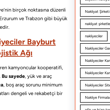
iye’nin birçok noktasına düzenli
Nakliyat Şirketi
, Erzurum ve Trabzon gibi büyük
nakliyat şirketle
edir.
nakliyeciler
yeciler Bayburt
Nakliyeciler Gar
istik Ağı
Nakliyeciler K
eren kamyoncular kooperatifi,
Nakliyeciler Ka
.
Bu sayede
, yük ve araç
ca
, boş araç sorunu minimum
Nakliyeciler Sit
yatları dengeli ve rekabetçi bir
Nakliye Firmala
ofis ve büro ta