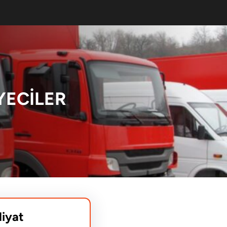
YECILER
liyat