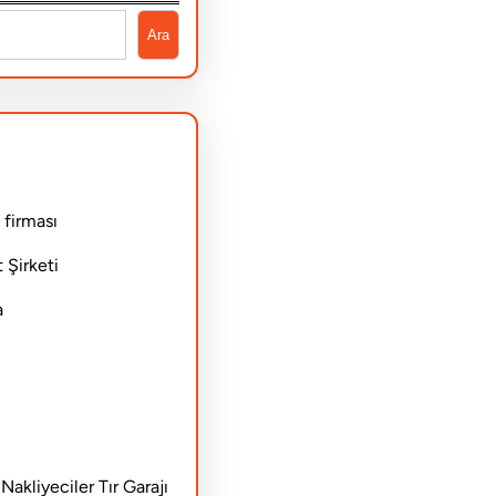
Ara
 firması
 Şirketi
a
akliyeciler Tır Garajı