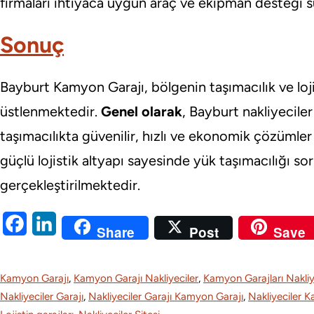
firmaları ihtiyaca uygun araç ve ekipman desteği 
Sonuç
Bayburt Kamyon Garajı, bölgenin taşımacılık ve lojis
üstlenmektedir.
Genel olarak
, Bayburt nakliyeciler 
taşımacılıkta güvenilir, hızlı ve ekonomik çözümle
güçlü lojistik altyapı sayesinde yük taşımacılığı s
gerçekleştirilmektedir.
F
L
Share
Post
Save
a
i
c
n
Kamyon Garajı
, 
Kamyon Garajı Nakliyeciler
, 
Kamyon Garajları Nakliy
e
k
Nakliyeciler Garajı
, 
Nakliyeciler Garajı Kamyon Garajı
, 
Nakliyeciler 