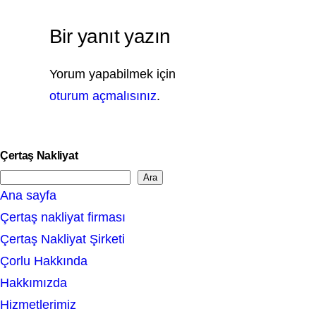
Bir yanıt yazın
Yorum yapabilmek için
oturum açmalısınız
.
Çertaş Nakliyat
Ara
S
Ana sayfa
e
Çertaş nakliyat firması
a
Çertaş Nakliyat Şirketi
r
Çorlu Hakkında
c
Hakkımızda
h
Hizmetlerimiz