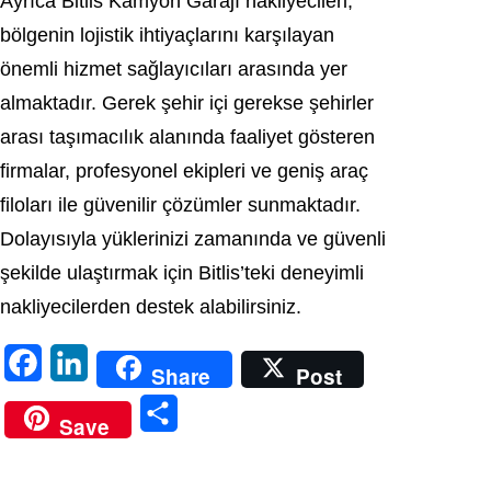
Ayrıca Bitlis Kamyon Garajı nakliyecileri,
bölgenin lojistik ihtiyaçlarını karşılayan
önemli hizmet sağlayıcıları arasında yer
almaktadır. Gerek şehir içi gerekse şehirler
arası taşımacılık alanında faaliyet gösteren
firmalar, profesyonel ekipleri ve geniş araç
filoları ile güvenilir çözümler sunmaktadır.
Dolayısıyla yüklerinizi zamanında ve güvenli
şekilde ulaştırmak için Bitlis’teki deneyimli
nakliyecilerden destek alabilirsiniz.
F
L
Share
Post
a
i
S
Save
c
n
h
e
k
a