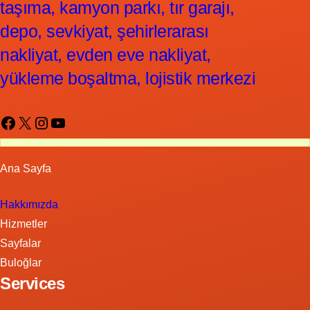
taşıma, kamyon parkı, tır garajı,
depo, sevkiyat, şehirlerarası
nakliyat, evden eve nakliyat,
yükleme boşaltma, lojistik merkezi
Facebook
X
Instagram
YouTube
Ana Sayfa
Hakkımızda
Hizmetler
Sayfalar
Buloğlar
Services