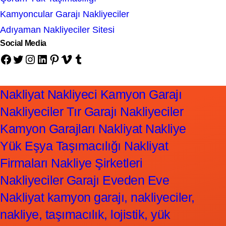
Kamyoncular Garajı Nakliyeciler
Adıyaman Nakliyeciler Sitesi
Social Media
Facebook
Twitter
Instagram
LinkedIn
Pinterest
Vimeo
Tumblr
Nakliyat Nakliyeci Kamyon Garajı
Nakliyeciler Tır Garajı Nakliyeciler
Kamyon Garajları Nakliyat Nakliye
Yük Eşya Taşımacılığı Nakliyat
Firmaları Nakliye Şirketleri
Nakliyeciler Garajı Eveden Eve
Nakliyat kamyon garajı, nakliyeciler,
nakliye, taşımacılık, lojistik, yük