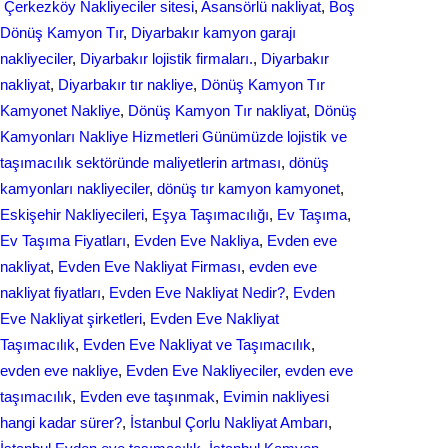
Çerkezköy Nakliyeciler sitesi
, 
Asansörlü nakliyat
, 
Boş
b
e
r
Dönüş Kamyon Tır
, 
Diyarbakır kamyon garajı
o
d
nakliyeciler
, 
Diyarbakır lojistik firmaları.
, 
Diyarbakır
e
nakliyat
, 
Diyarbakır tır nakliye
, 
Dönüş Kamyon Tır
o
I
Kamyonet Nakliye
, 
Dönüş Kamyon Tır nakliyat
, 
Dönüş
k
n
Kamyonları Nakliye Hizmetleri Günümüzde lojistik ve
taşımacılık sektöründe maliyetlerin artması
, 
dönüş
kamyonları nakliyeciler
, 
dönüş tır kamyon kamyonet
, 
Eskişehir Nakliyecileri
, 
Eşya Taşımacılığı
, 
Ev Taşıma
, 
Ev Taşıma Fiyatları
, 
Evden Eve Nakliya
, 
Evden eve
nakliyat
, 
Evden Eve Nakliyat Firması
, 
evden eve
nakliyat fіyatları
, 
Evden Eve Nakliyat Nedir?
, 
Evden
Eve Nakliyat şirketleri
, 
Evden Eve Nakliyat
Taşımacılık
, 
Evden Eve Nakliyat ve Taşımacılık
, 
evden eve nakliye
, 
Evden Eve Nakliyeciler
, 
evden eve
taşımacılık
, 
Evden еvе taşınmak
, 
Evіmіn naklіyеsі
hangi kadar ѕürer?
, 
İstanbul Çorlu Nakliyat Ambarı
, 