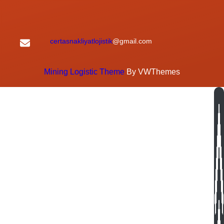
certasnakliyatlojistik
@gmail.com
Mining Logistic Theme
By VWThemes