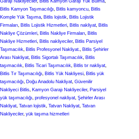
Garajı Nakliyeciler
, 
Bitlis Kamyon Garajı Yük Bulma
, 
Bitlis Kamyon Taşımacılığı
, 
Bitlis kamyoncu
, 
Bitlis
Komple Yük Taşıma
, 
Bitlis lojistik
, 
Bitlis Lojistik
Firmaları
, 
Bitlis Lojistik Hizmetleri
, 
Bitlis nakliyat
, 
Bitlis
Nakliye Çözümleri
, 
Bitlis Nakliye Firmaları
, 
Bitlis
Nakliye Hizmetleri
, 
Bitlis nakliyeciler
, 
Bitlis Parsiyel
Taşımacılık
, 
Bitlis Profesyonel Nakliyat.
, 
Bitlis Şehirler
Arası Nakliyat
, 
Bitlis Sigortalı Taşımacılık
, 
Bitlis
taşımacılık
, 
Bitlis Ticari Taşımacılık
, 
Bitlis tır nakliyat
, 
Bitlis Tır Taşımacılığı
, 
Bitlis Yük Nakliyesi
, 
Bitlis yük
taşımacılığı
, 
Doğu Anadolu Nakliyat
, 
Güvenilir
Nakliyeci Bitlis
, 
Kamyon Garajı Nakliyeciler
, 
Parsiyel
yük taşımacılığı
, 
profesyonel nakliyat
, 
Şehirler Arası
Nakliyat
, 
Tatvan lojistik
, 
Tatvan Nakliyat
, 
Tatvan
Nakliyeciler
, 
yük taşıma hizmetleri