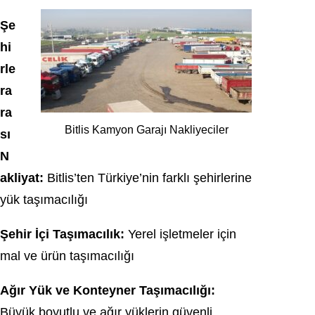
Şe
hi
rle
ra
ra
Bitlis Kamyon Garajı Nakliyeciler
sı
N
akliyat:
Bitlis’ten Türkiye’nin farklı şehirlerine
yük taşımacılığı
Şehir İçi Taşımacılık:
Yerel işletmeler için
mal ve ürün taşımacılığı
Ağır Yük ve Konteyner Taşımacılığı:
Büyük boyutlu ve ağır yüklerin güvenli