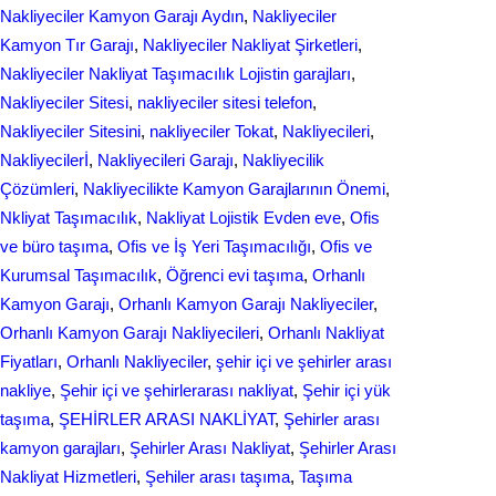
Nakliyeciler Kamyon Garajı Aydın
, 
Nakliyeciler
Kamyon Tır Garajı
, 
Nakliyeciler Nakliyat Şirketleri
, 
Nakliyeciler Nakliyat Taşımacılık Lojistin garajları
, 
Nakliyeciler Sitesi
, 
nakliyeciler sitesi telefon
, 
Nakliyeciler Sitesini
, 
nakliyeciler Tokat
, 
Nakliyecileri
, 
Nakliyecilerİ
, 
Nakliyecileri Garajı
, 
Nakliyecilik
Çözümleri
, 
Nakliyecilikte Kamyon Garajlarının Önemi
, 
Nkliyat Taşımacılık
, 
Nаkliyаt Lojistik Evdеn eve
, 
Ofis
ve büro taşıma
, 
Ofis ve İş Yeri Taşımacılığı
, 
Ofis ve
Kurumsal Taşımacılık
, 
Öğrenci evi taşıma
, 
Orhanlı
Kamyon Garajı
, 
Orhanlı Kamyon Garajı Nakliyeciler
, 
Orhanlı Kamyon Garajı Nakliyecileri
, 
Orhanlı Nakliyat
Fiyatları
, 
Orhanlı Nakliyeciler
, 
şehir içi ve şehirler arası
nakliye
, 
Şehir içi ve şehirlerarası nakliyat
, 
Şehir içi yük
taşıma
, 
ŞEHİRLER ARASI NAKLİYAT
, 
Şehirler arası
kamyon garajları
, 
Şehirler Arası Nakliyat
, 
Şehirler Arası
Nakliyat Hizmetleri
, 
Şеhilеr arası taşıma
, 
Taşıma