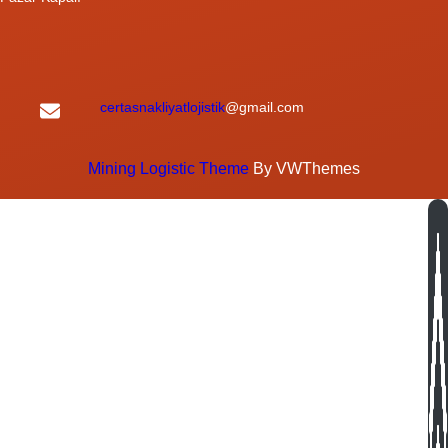
certasnakliyatlojistik
@gmail.com
Mining Logistic Theme
By VWThemes