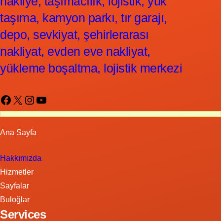
nakliye, taşımacılık, lojistik, yük
taşıma, kamyon parkı, tır garajı,
depo, sevkiyat, şehirlerarası
nakliyat, evden eve nakliyat,
yükleme boşaltma, lojistik merkezi
Facebook
X
Instagram
YouTube
Ana Sayfa
Hakkımızda
Hizmetler
Sayfalar
Buloğlar
Services