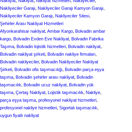
Nakliyat
, 
Nakliyat
, 
nakliyat hizmetleri
, 
Nakliyeciler
, 
k
n
Nakliyeciler Garajı
, 
Nakliyeciler Garajı Kamyon Garajı
, 
Nakliyeciler Kamyon Garajı
, 
Nakliyeciler Sitesi
, 
Şehirler Arası Nakliyat Hizmetleri
Afyonkarahisar nakliyat
, 
Ambar Kargo
, 
Bolvadin ambar
kargo
, 
Bolvadin Evden Eve Nakliyat
, 
Bolvadin Fabrika
Taşıma
, 
Bolvadin lojistik hizmetleri
, 
Bolvadin nakliyat
, 
Bolvadin nakliyat şirketi
, 
Bolvadin nakliye firmaları
, 
Bolvadin nakliyeciler
, 
Bolvadin Nakliyeciler Nakliyat
Şirketi
, 
Bolvadin ofis taşımacılığı
, 
Bolvadin parça eşya
taşıma
, 
Bolvadin şehirler arası nakliyat
, 
Bolvadin
taşımacılık
, 
Bolvadin ucuz nakliyat
, 
Bolvadin yük
taşıma
, 
Çertaş Nakliyat
, 
Lojistik taşımacılık
, 
Nakliye
, 
parça eşya taşıma
, 
profesyonel nakliyat hizmetleri
, 
profesyonel nakliye hizmetleri
, 
Sigortalı taşımacılık
, 
uygun fiyatlı nakliyat