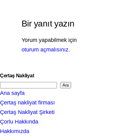
Bir yanıt yazın
Yorum yapabilmek için
oturum açmalısınız
.
Çertaş Nakliyat
Ara
S
Ana sayfa
e
Çertaş nakliyat firması
a
Çertaş Nakliyat Şirketi
r
Çorlu Hakkında
c
Hakkımızda
h