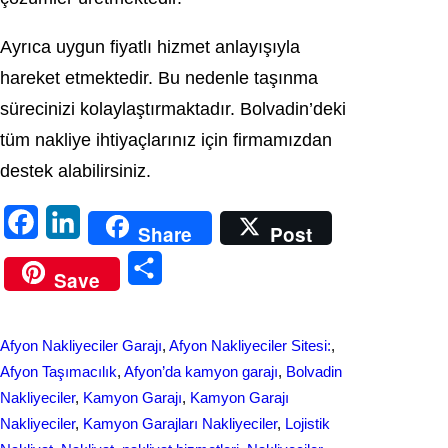
Ayrıca uygun fiyatlı hizmet anlayışıyla
hareket etmektedir. Bu nedenle taşınma
sürecinizi kolaylaştırmaktadır. Bolvadin’deki
tüm nakliye ihtiyaçlarınız için firmamızdan
destek alabilirsiniz.
F
L
Share
Post
a
i
S
Save
c
n
h
e
k
a
Afyon Nakliyeciler Garajı
, 
Afyon Nakliyeciler Sitesi:
, 
b
e
r
Afyon Taşımacılık
, 
Afyon’da kamyon garajı
, 
Bolvadin
o
d
Nakliyeciler
, 
Kamyon Garajı
, 
Kamyon Garajı
e
Nakliyeciler
, 
Kamyon Garajları Nakliyeciler
, 
Lojistik
o
I