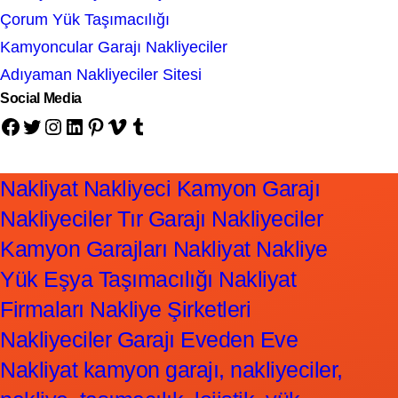
Çorum Yük Taşımacılığı
Kamyoncular Garajı Nakliyeciler
Adıyaman Nakliyeciler Sitesi
Social Media
Facebook
Twitter
Instagram
LinkedIn
Pinterest
Vimeo
Tumblr
Nakliyat Nakliyeci Kamyon Garajı
Nakliyeciler Tır Garajı Nakliyeciler
Kamyon Garajları Nakliyat Nakliye
Yük Eşya Taşımacılığı Nakliyat
Firmaları Nakliye Şirketleri
Nakliyeciler Garajı Eveden Eve
Nakliyat kamyon garajı, nakliyeciler,