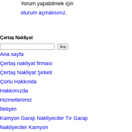
Yorum yapabilmek için
oturum açmalısınız
.
Çertaş Nakliyat
Ara
S
Ana sayfa
e
Çertaş nakliyat firması
a
Çertaş Nakliyat Şirketi
r
Çorlu Hakkında
c
Hakkımızda
h
Hizmetlerimiz
İletişim
Kamyon Garajı Nakliyeciler Tır Garajı
Nakliyeciler Kamyon