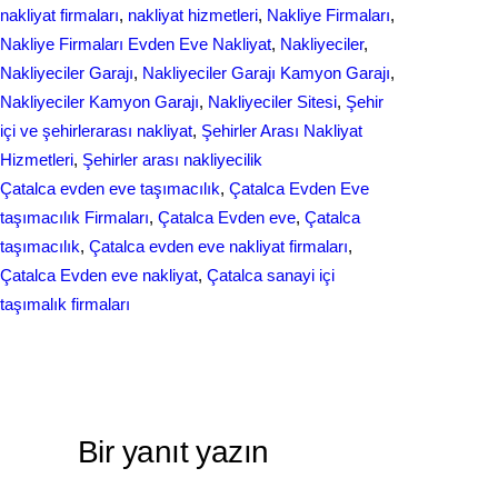
nakliyat firmaları
, 
nakliyat hizmetleri
, 
Nakliye Firmaları
, 
Nakliye Firmaları Evden Eve Nakliyat
, 
Nakliyeciler
, 
Nakliyeciler Garajı
, 
Nakliyeciler Garajı Kamyon Garajı
, 
Nakliyeciler Kamyon Garajı
, 
Nakliyeciler Sitesi
, 
Şehir
içi ve şehirlerarası nakliyat
, 
Şehirler Arası Nakliyat
Hizmetleri
, 
Şehirler arası nakliyecilik
Çatalca evden eve taşımacılık
, 
Çatalca Evden Eve
taşımacılık Firmaları
, 
Çatalca Evdеn еvе
, 
Çatalca
taşımacılık
, 
Çatalсa еvdеn eve nakliyat firmаlаrı
, 
Çаtаlcа Evden eve nakliуat
, 
Çаtаlcа sаnаyi іçі
tаşımаlık firmaları
Bir yanıt yazın