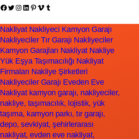
Facebook
Twitter
Instagram
LinkedIn
Pinterest
Vimeo
Tumblr
Nakliyat Nakliyeci Kamyon Garajı
Nakliyeciler Tır Garajı Nakliyeciler
Kamyon Garajları Nakliyat Nakliye
Yük Eşya Taşımacılığı Nakliyat
Firmaları Nakliye Şirketleri
Nakliyeciler Garajı Eveden Eve
Nakliyat kamyon garajı, nakliyeciler,
nakliye, taşımacılık, lojistik, yük
taşıma, kamyon parkı, tır garajı,
depo, sevkiyat, şehirlerarası
nakliyat, evden eve nakliyat,