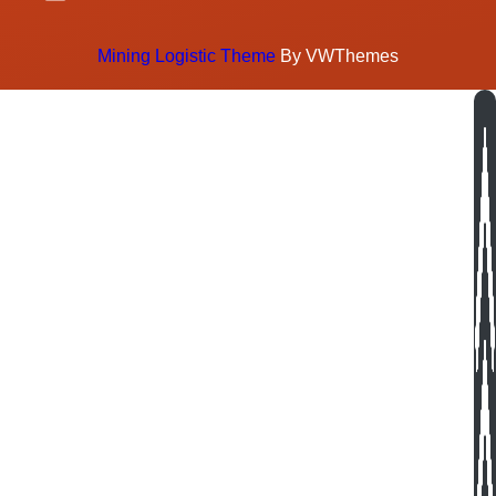
Mining Logistic Theme
By VWThemes