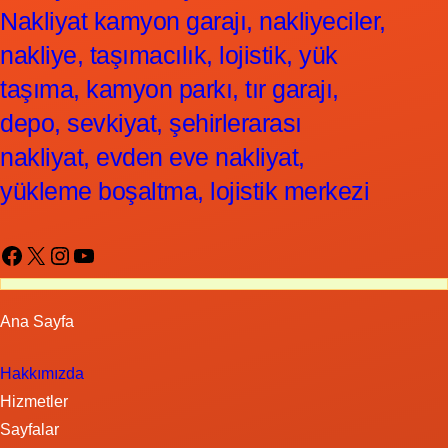
Nakliyat kamyon garajı, nakliyeciler,
nakliye, taşımacılık, lojistik, yük
taşıma, kamyon parkı, tır garajı,
depo, sevkiyat, şehirlerarası
nakliyat, evden eve nakliyat,
yükleme boşaltma, lojistik merkezi
Facebook
X
Instagram
YouTube
Ana Sayfa
Hakkımızda
Hizmetler
Sayfalar