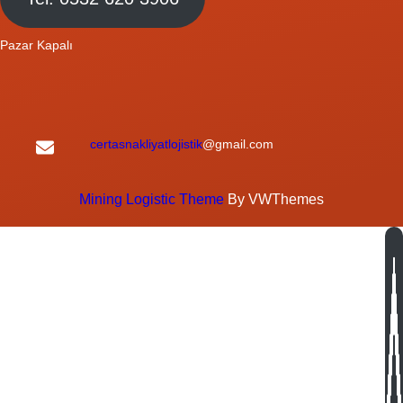
Pazar Kapalı
certasnakliyatlojistik
@gmail.com
Mining Logistic Theme
By VWThemes