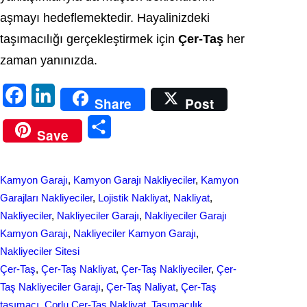
aşmayı hedeflemektedir. Hayalinizdeki
taşımacılığı gerçekleştirmek için
Çer-Taş
her
zaman yanınızda.
F
L
Share
Post
a
i
S
Save
c
n
h
e
k
a
Kamyon Garajı
, 
Kamyon Garajı Nakliyeciler
, 
Kamyon
b
e
r
Garajları Nakliyeciler
, 
Lojistik Nakliyat
, 
Nakliyat
, 
o
d
Nakliyeciler
, 
Nakliyeciler Garajı
, 
Nakliyeciler Garajı
e
Kamyon Garajı
, 
Nakliyeciler Kamyon Garajı
, 
o
I
Nakliyeciler Sitesi
k
n
Çer-Taş
, 
Çer-Taş Nakliyat
, 
Çer-Taş Nakliyeciler
, 
Çer-
Taş Nakliyeciler Garajı
, 
Çer-Taş Nalіyat
, 
Çer-Taş
taşımacı
, 
Çorlu Çer-Taş Nakliyat
, 
Taşımacılık