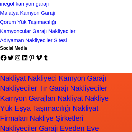
inegöl kamyon garajı
Malatya Kamyon Garajı
Çorum Yük Taşımacılığı
Kamyoncular Garajı Nakliyeciler
Adıyaman Nakliyeciler Sitesi
Social Media
Facebook
Twitter
Instagram
LinkedIn
Pinterest
Vimeo
Tumblr
Nakliyat Nakliyeci Kamyon Garajı
Nakliyeciler Tır Garajı Nakliyeciler
Kamyon Garajları Nakliyat Nakliye
Yük Eşya Taşımacılığı Nakliyat
Firmaları Nakliye Şirketleri
Nakliyeciler Garajı Eveden Eve