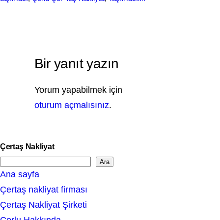
Bir yanıt yazın
Yorum yapabilmek için
oturum açmalısınız
.
Çertaş Nakliyat
Ara
S
Ana sayfa
e
Çertaş nakliyat firması
a
Çertaş Nakliyat Şirketi
r