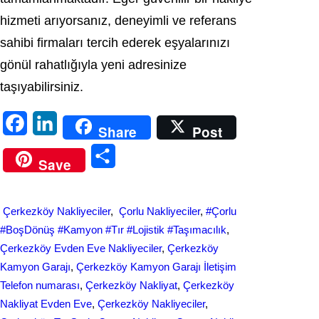
hizmeti arıyorsanız, deneyimli ve referans
sahibi firmaları tercih ederek eşyalarınızı
gönül rahatlığıyla yeni adresinize
taşıyabilirsiniz.
F
L
Share
Post
a
i
S
Save
c
n
h
e
k
a
Çerkezköy Nakliyeciler
, 
Çorlu Nakliyeciler
, 
#Çorlu
b
e
r
#BoşDönüş #Kamyon #Tır #Lojistik #Taşımacılık
, 
o
d
Çerkezköy Evden Eve Nakliyeciler
, 
Çerkezköy
e
Kamyon Garajı
, 
Çerkezköy Kamyon Garajı İletişim
o
I
Telefon numarası
, 
Çerkezköy Nakliyat
, 
Çerkezköy
k
n
Nakliyat Evden Eve
, 
Çerkezköy Nakliyeciler
, 