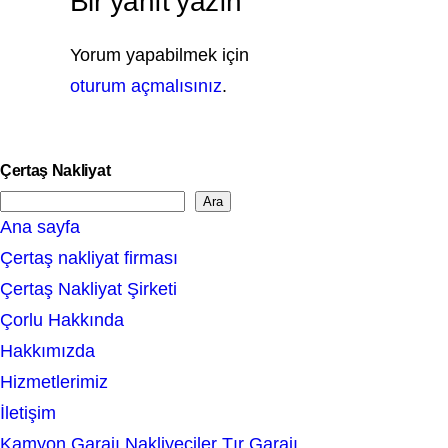
Bir yanıt yazın
Yorum yapabilmek için
oturum açmalısınız
.
Çertaş Nakliyat
Ara
S
Ana sayfa
e
Çertaş nakliyat firması
a
Çertaş Nakliyat Şirketi
r
Çorlu Hakkında
c
Hakkımızda
h
Hizmetlerimiz
İletişim
Kamyon Garajı Nakliyeciler Tır Garajı