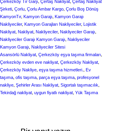
Çerkezköy Tır Garjı
, 
Çertaş Nakliyat
, 
Çertaş Nakliyat
Şirketi
, 
Çorlu
, 
Çorlu Ambar Kargo
, 
Çorlu Boş Dönüş
KamyonTır
, 
Kamyon Garajı
, 
Kamyon Garajı
Nakliyeciler
, 
Kamyon Garajları Nakliyeciler
, 
Lojistik
Nakliyat
, 
Nakliyat
, 
Nakliyeciler
, 
Nakliyeciler Garajı
, 
Nakliyeciler Garajı Kamyon Garajı
, 
Nakliyeciler
Kamyon Garajı
, 
Nakliyeciler Sitesi
Asansörlü Nakliyat
, 
Çerkezköy eşya taşıma firmaları
, 
Çerkezköy evden eve nakliyat
, 
Çerkezköy Nakliyat
, 
Çerkezköy Nakliye
, 
eşya taşıma hizmetleri.
, 
Ev
taşıma
, 
ofis taşıma
, 
parça eşya taşıma
, 
profesyonel
nakliye
, 
Şehirler Arası Nakliyat
, 
Sigortalı taşımacılık
, 
Tekirdağ nakliyat
, 
uygun fiyatlı nakliyat
, 
Yük Taşıma