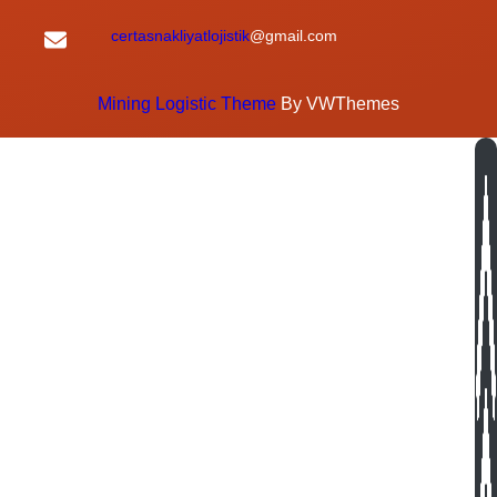
certasnakliyatlojistik
@gmail.com
Mining Logistic Theme
By VWThemes