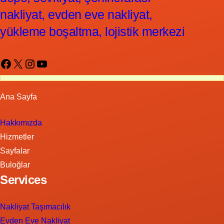
nakliyat, evden eve nakliyat,
yükleme boşaltma, lojistik merkezi
Facebook
X
Instagram
YouTube
Ana Sayfa
Hakkımızda
Hizmetler
Sayfalar
Buloğlar
Services
Nakliyat Taşımacılık
Evden Eve Nakliyat