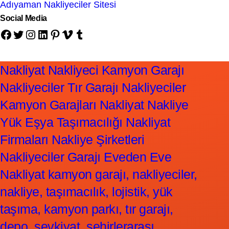
Adıyaman Nakliyeciler Sitesi
Social Media
Facebook
Twitter
Instagram
LinkedIn
Pinterest
Vimeo
Tumblr
Nakliyat Nakliyeci Kamyon Garajı
Nakliyeciler Tır Garajı Nakliyeciler
Kamyon Garajları Nakliyat Nakliye
Yük Eşya Taşımacılığı Nakliyat
Firmaları Nakliye Şirketleri
Nakliyeciler Garajı Eveden Eve
Nakliyat kamyon garajı, nakliyeciler,
nakliye, taşımacılık, lojistik, yük
taşıma, kamyon parkı, tır garajı,
depo, sevkiyat, şehirlerarası