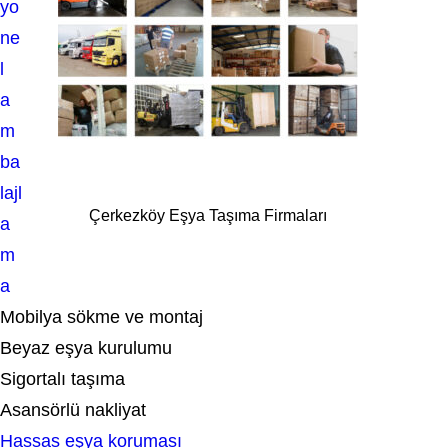
yo
ne
l
a
m
ba
lajl
Çerkezköy Eşya Taşıma Firmaları
a
m
a
Mobilya sökme ve montaj
Beyaz eşya kurulumu
Sigortalı taşıma
Asansörlü nakliyat
Hassas eşya koruması