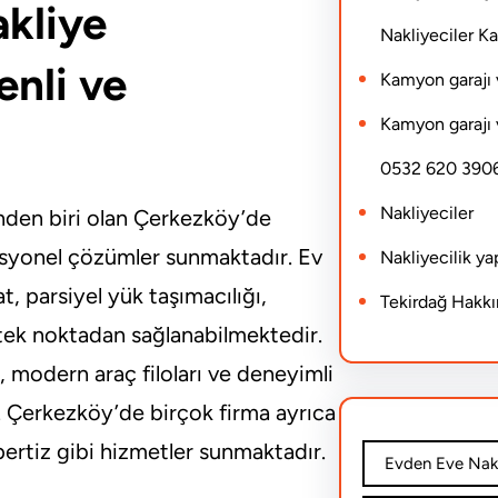
kliye
Nakliyeciler 
enli ve
Kamyon garajı 
Kamyon garajı 
0532 620 390
Nakliyeciler
inden biri olan Çerkezköy’de
fesyonel çözümler sunmaktadır. Ev
Nakliyecilik y
at, parsiyel yük taşımacılığı,
Tekirdağ Hakk
tek noktadan sağlanabilmektedir.
, modern araç filoları ve deneyimli
r. Çerkezköy’de birçok firma ayrıca
spertiz gibi hizmetler sunmaktadır.
Evden Eve Nakl