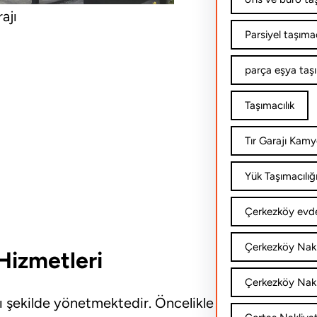
ajı
Parsiyel taşımac
parça eşya taş
Taşımacılık
Tır Garajı Kamy
Yük Taşımacılığ
Çerkezköy evde
Çerkezköy Nakl
Hizmetleri
Çerkezköy Nakli
lı şekilde yönetmektedir. Öncelikle