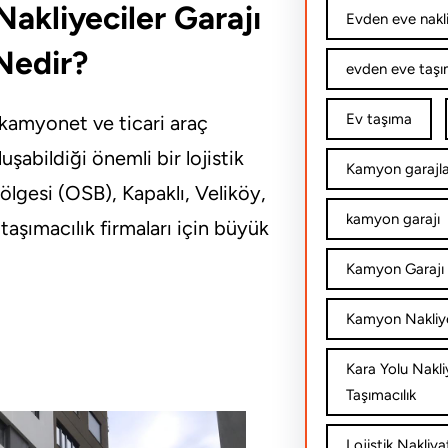
akliyeciler Garajı
Evden eve nakl
Nedir?
evden eve taşım
Ev taşıma
 kamyonet ve ticari araç
uşabildiği önemli bir lojistik
Kamyon garajla
lgesi (OSB), Kapaklı, Veliköy,
kamyon garajı
taşımacılık firmaları için büyük
Kamyon Garajı 
Kamyon Nakliy
Kara Yolu Nakli
Taşımacılık
Lojistik Nakliya