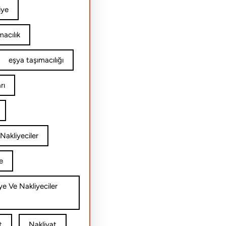
iye
acılık
eşya taşımacılığı
rı
Nakliyeciler
e
ye Ve Nakliyeciler
t
Nakliyat