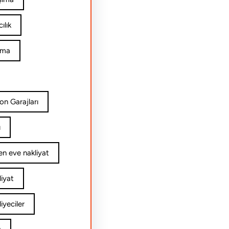
ılık
ıma
on Garajları
ı
n eve nakliyat
iyat
yeciler