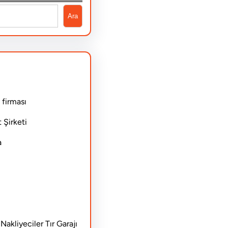
Ara
 firması
 Şirketi
a
akliyeciler Tır Garajı