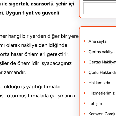
e sigortalı, asansörlü, şehir içi
S
ri. Uygun fiyat ve güvenli
e
a
r
er hangi bir yerden diğer bir yere
Ana sayfa
c
mı olarak nakliye denildiğinde
h
Çertaş nakliyat
rta hasar önlemleri gerektirir.
Çertaş Nakliyat
işiler de önemlidir işyapacagınız
ar zamandır.
Çorlu Hakkınd
Hakkımızda
 olduğu iş yaptığı firmalar
Hizmetlerimiz
nslı oturmuş firmalarla çalışmanızı
İletişim
Kamyon Garajı N