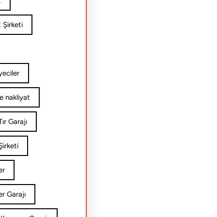
t
 Şirketi
yeciler
e nakliyat
ır Garajı
irketi
er
er Garajı