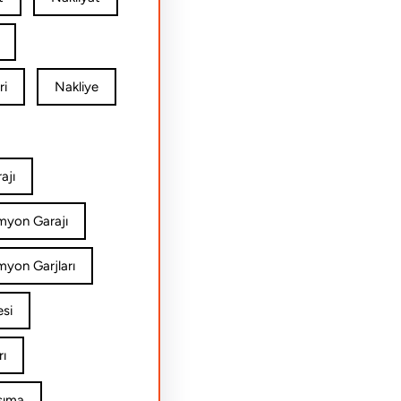
ri
Nakliye
ajı
amyon Garajı
myon Garjları
esi
rı
şıma