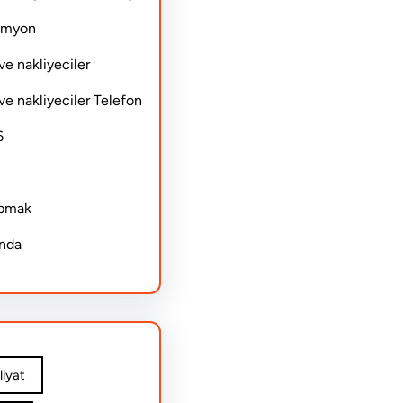
Kamyon
ve nakliyeciler
ve nakliyeciler Telefon
6
apmak
ında
iyat