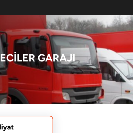
ECILER GARAJI
liyat