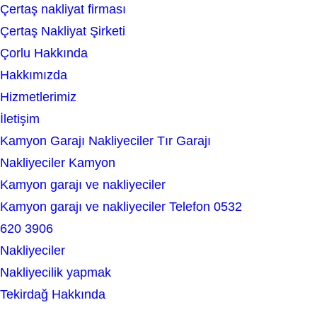
Çertaş nakliyat firması
a
Çertaş Nakliyat Şirketi
r
Çorlu Hakkında
c
Hakkımızda
h
Hizmetlerimiz
İletişim
Kamyon Garajı Nakliyeciler Tır Garajı
Nakliyeciler Kamyon
Kamyon garajı ve nakliyeciler
Kamyon garajı ve nakliyeciler Telefon 0532
620 3906
Nakliyeciler
Nakliyecilik yapmak
Tekirdağ Hakkında