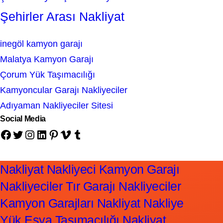
Şehirler Arası Nakliyat
inegöl kamyon garajı
Malatya Kamyon Garajı
Çorum Yük Taşımacılığı
Kamyoncular Garajı Nakliyeciler
Adıyaman Nakliyeciler Sitesi
Social Media
Facebook
Twitter
Instagram
LinkedIn
Pinterest
Vimeo
Tumblr
Nakliyat Nakliyeci Kamyon Garajı
Nakliyeciler Tır Garajı Nakliyeciler
Kamyon Garajları Nakliyat Nakliye
Yük Eşya Taşımacılığı Nakliyat