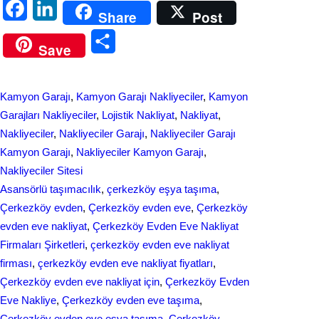
F
L
Share
Post
a
i
S
Save
c
n
h
e
k
a
Kamyon Garajı
, 
Kamyon Garajı Nakliyeciler
, 
Kamyon
b
e
r
Garajları Nakliyeciler
, 
Lojistik Nakliyat
, 
Nakliyat
, 
o
d
Nakliyeciler
, 
Nakliyeciler Garajı
, 
Nakliyeciler Garajı
e
Kamyon Garajı
, 
Nakliyeciler Kamyon Garajı
, 
o
I
Nakliyeciler Sitesi
k
n
Asansörlü taşımacılık
, 
çerkezköy eşya taşıma
, 
Çerkezköy evden
, 
Çerkezköy evden eve
, 
Çerkezköy
evden eve nakliyat
, 
Çerkezköy Evden Eve Nakliyat
Firmaları Şirketleri
, 
çerkezköy evden eve nakliyat
firması
, 
çerkezköy evden eve nakliyat fiyatları
, 
Çerkezköy evden eve nakliyat için
, 
Çerkezköy Evden
Eve Nakliye
, 
Çerkezköy evden eve taşıma
, 
Çerkezköy evden еvе eşуa taşıma
, 
Çerkezköy