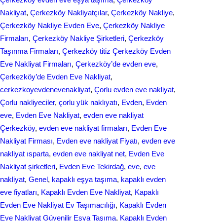
Nakliyat
, 
Çerkezköy Nakliyatçılar
, 
Çerkezköy Nakliye
, 
Çerkezköy Nakliye Evden Eve
, 
Çerkezköy Nakliye
Firmaları
, 
Çerkezköy Nakliye Şirketleri
, 
Çerkezköy
Taşınma Firmaları
, 
Çerkezköy titiz Çerkezköy Evden
Eve Nakliyat Firmaları
, 
Çerkezköy’de evden eve
, 
Çerkezköy’de Evden Eve Nаkliyаt
, 
cerkezkoyevdenevenakliyat
, 
Çorlu evden eve nakliyat
, 
Çorlu nakliyeciler
, 
çorlu yük naklıyatı
, 
Evden
, 
Evden
eve
, 
Evden Eve Nakliyat
, 
evden eve nakliyat
Çerkezköy
, 
evden eve nakliyat firmaları
, 
Evden Eve
Nakliyat Firması
, 
Evden eve nakliyat Fiyatı
, 
evden eve
nakliyat ısparta
, 
evden eve nakliyat net
, 
Evden Eve
Nakliyat şirketleri
, 
Evden Eve Tekirdağ
, 
eve
, 
eve
nakliyat
, 
Genel
, 
kapaklı eşya taşıma
, 
kapaklı evden
eve fiyatları
, 
Kapaklı Evden Eve Nakliyat
, 
Kapaklı
Evden Eve Nakliyat Ev Taşımacılığı
, 
Kapaklı Evden
Eve Nakliyat Güvenilir Eşya Taşıma
, 
Kapaklı Evden