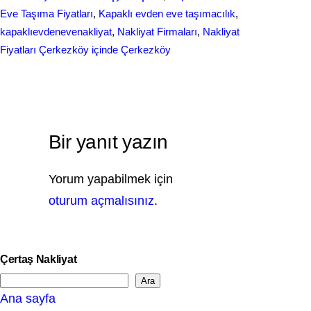
Eve Taşıma Fiyatları
, 
Kapaklı evden eve taşımacılık
, 
kapaklıevdenevenakliyat
, 
Nakliyat Firmaları
, 
Nakliyat
Fiyatları Çerkezköy içinde Çerkezköy
Bir yanıt yazın
Yorum yapabilmek için
oturum açmalısınız
.
Çertaş Nakliyat
Ara
S
Ana sayfa
e