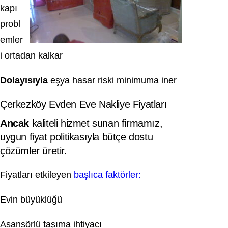
kapı
probl
emler
i ortadan kalkar
Dolayısıyla
eşya hasar riski minimuma iner
Çerkezköy Evden Eve Nakliye Fiyatları
Ancak
kaliteli hizmet sunan firmamız,
uygun fiyat politikasıyla bütçe dostu
çözümler üretir.
Fiyatları etkileyen
başlıca faktörler:
Evin büyüklüğü
Asansörlü taşıma ihtiyacı