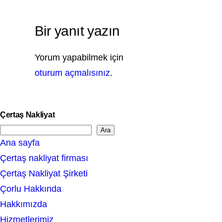
Bir yanıt yazın
Yorum yapabilmek için
oturum açmalısınız
.
Çertaş Nakliyat
Ara
S
Ana sayfa
e
Çertaş nakliyat firması
a
Çertaş Nakliyat Şirketi
r
Çorlu Hakkında
c
Hakkımızda
h
Hizmetlerimiz