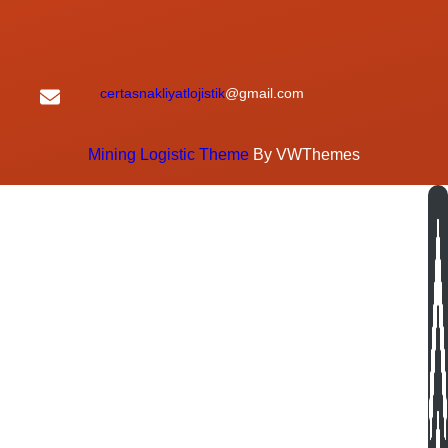
certasnakliyatlojistik
@gmail.com
Mining Logistic Theme
By VWThemes