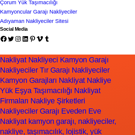
Çorum Yük Taşımacılığı
Kamyoncular Garajı Nakliyeciler
Adıyaman Nakliyeciler Sitesi
Social Media
Facebook
Twitter
Instagram
LinkedIn
Pinterest
Vimeo
Tumblr
Nakliyat Nakliyeci Kamyon Garajı
Nakliyeciler Tır Garajı Nakliyeciler
Kamyon Garajları Nakliyat Nakliye
Yük Eşya Taşımacılığı Nakliyat
Firmaları Nakliye Şirketleri
Nakliyeciler Garajı Eveden Eve
Nakliyat kamyon garajı, nakliyeciler,
nakliye, taşımacılık, lojistik, yük