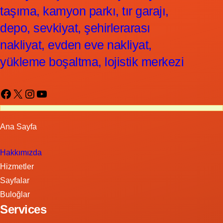
taşıma, kamyon parkı, tır garajı,
depo, sevkiyat, şehirlerarası
nakliyat, evden eve nakliyat,
yükleme boşaltma, lojistik merkezi
Facebook
X
Instagram
YouTube
Ana Sayfa
Hakkımızda
Hizmetler
Sayfalar
Buloğlar
Services