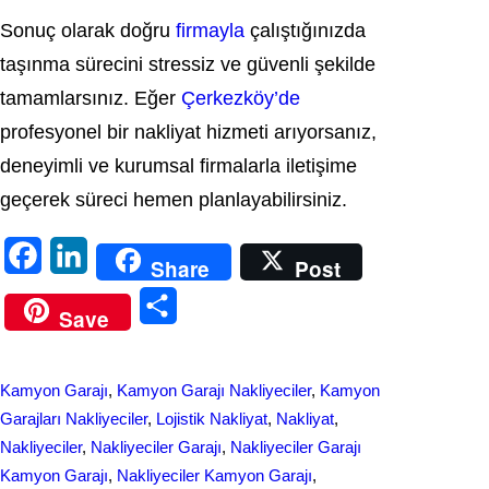
Sonuç olarak doğru
firmayla
çalıştığınızda
taşınma sürecini stressiz ve güvenli şekilde
tamamlarsınız. Eğer
Çerkezköy’de
profesyonel bir nakliyat hizmeti arıyorsanız,
deneyimli ve kurumsal firmalarla iletişime
geçerek süreci hemen planlayabilirsiniz.
F
L
Share
Post
a
i
S
Save
c
n
h
e
k
a
Kamyon Garajı
, 
Kamyon Garajı Nakliyeciler
, 
Kamyon
b
e
r
Garajları Nakliyeciler
, 
Lojistik Nakliyat
, 
Nakliyat
, 
o
d
Nakliyeciler
, 
Nakliyeciler Garajı
, 
Nakliyeciler Garajı
e
Kamyon Garajı
, 
Nakliyeciler Kamyon Garajı
, 
o
I