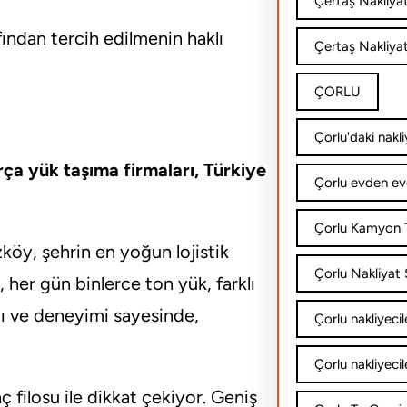
Çertaş Nakliya
fından tercih edilmenin haklı
Çertaş Nakliyat
ÇORLU
Çorlu'daki nakli
rça yük taşıma firmaları, Türkiye
Çorlu evden ev
Çorlu Kamyon T
köy, şehrin en yoğun lojistik
Çorlu Nakliyat Ş
her gün binlerce ton yük, farklı
ğı ve deneyimi sayesinde,
Çorlu nakliyecil
Çorlu nakliyecil
filosu ile dikkat çekiyor. Geniş