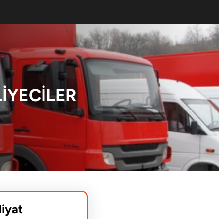
IYECILER
liyat