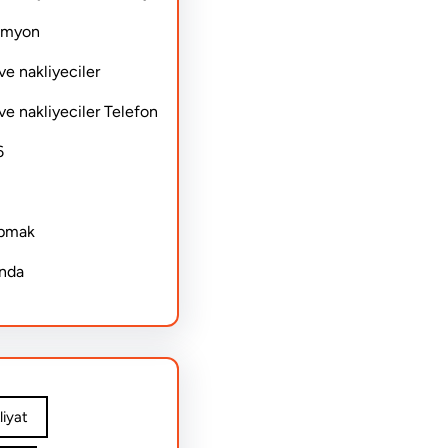
Kamyon
ve nakliyeciler
ve nakliyeciler Telefon
6
apmak
ında
iyat