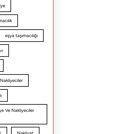
iye
acılık
eşya taşımacılığı
rı
Nakliyeciler
e
ye Ve Nakliyeciler
t
Nakliyat