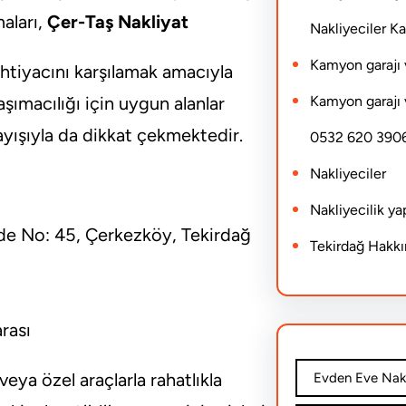
aları,
Çer-Taş Nakliyat
Nakliyeciler 
Kamyon garajı 
ihtiyacını karşılamak amacıyla
Kamyon garajı 
şımacılığı için uygun alanlar
yışıyla da dikkat çekmektedir.
0532 620 390
Nakliyeciler
Nakliyecilik y
de No: 45, Çerkezköy, Tekirdağ
Tekirdağ Hakk
rası
eya özel araçlarla rahatlıkla
Evden Eve Nakl