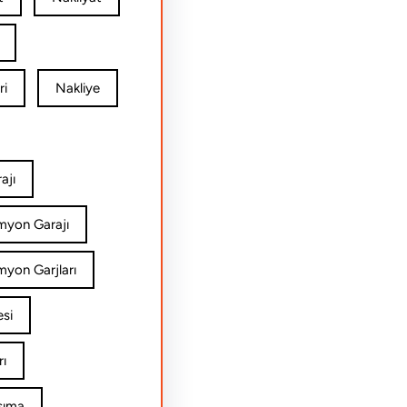
ri
Nakliye
ajı
amyon Garajı
myon Garjları
esi
rı
şıma