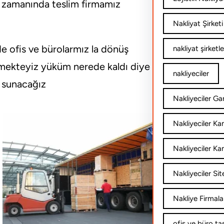
ç zamanında teslim firmamız
Nakliyat Şirketi
i de ofis ve bürolarmız la dönüş
nakliyat şirketle
tirmekteyiz yüküm nerede kaldı diye
nakliyeciler
ri sunacağız
Nakliyeciler Gar
Nakliyeciler K
Nakliyeciler Ka
Nakliyeciler Sit
Nakliye Firmala
ofis ve büro ta