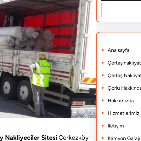
S
e
a
r
Ana sayfa
c
h
Çertaş nakliyat
Çertaş Nakliyat
Çorlu Hakkınd
Hakkımızda
Hizmetlerimiz
İletişim
 Nakliyeciler Sitesi
Çerkezköy
Kamyon Garajı N