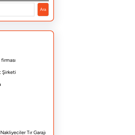
Ara
 firması
 Şirketi
a
akliyeciler Tır Garajı