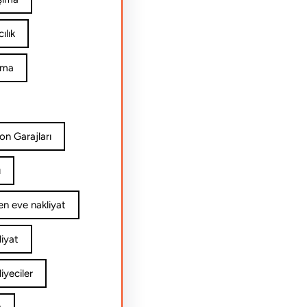
ılık
ıma
on Garajları
ı
n eve nakliyat
iyat
yeciler