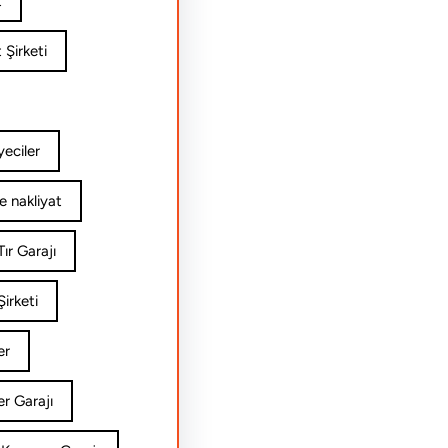
t
 Şirketi
yeciler
e nakliyat
ır Garajı
irketi
er
er Garajı