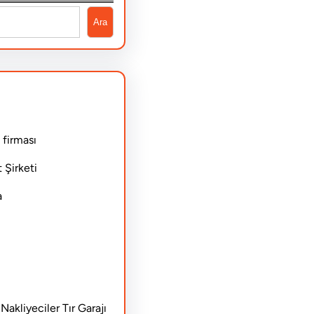
Ara
 firması
 Şirketi
a
akliyeciler Tır Garajı