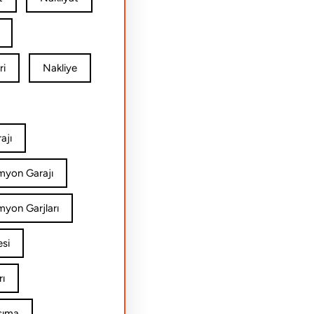
ri
Nakliye
ajı
amyon Garajı
myon Garjları
esi
rı
şıma