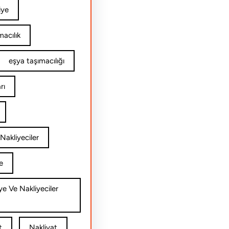
iye
acılık
eşya taşımacılığı
rı
Nakliyeciler
e
ye Ve Nakliyeciler
t
Nakliyat