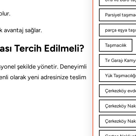
lur.
Parsiyel taşımac
 avantaj sağlar.
parça eşya taş
sı Tercih Edilmeli?
Taşımacılık
Tır Garajı Kamy
syonel şekilde yönetir. Deneyimli
Yük Taşımacılığ
enli olarak yeni adresinize teslim
Çerkezköy evde
Çerkezköy Nakl
Çerkezköy Nakli