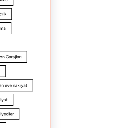
ılık
ıma
on Garajları
ı
n eve nakliyat
iyat
yeciler