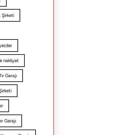
t
 Şirketi
yeciler
e nakliyat
ır Garajı
irketi
er
er Garajı