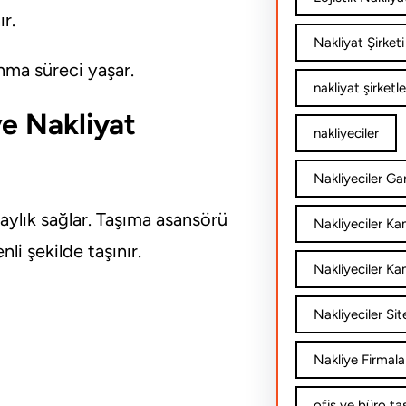
ır.
Nakliyat Şirketi
nma süreci yaşar.
nakliyat şirketle
e Nakliyat
nakliyeciler
Nakliyeciler Gar
laylık sağlar. Taşıma asansörü
Nakliyeciler K
li şekilde taşınır.
Nakliyeciler Ka
Nakliyeciler Sit
Nakliye Firmala
ofis ve büro ta