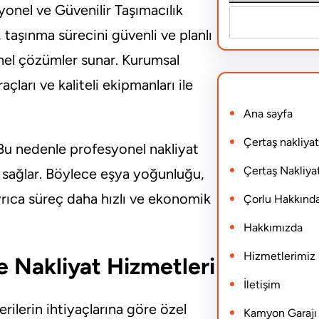
yonel ve Güvenilir Taşımacılık
S
taşınma sürecini güvenli ve planlı
e
el çözümler sunar. Kurumsal
a
çları ve kaliteli ekipmanları ile
r
Ana sayfa
c
h
Çertaş nakliyat
. Bu nedenle profesyonel nakliyat
Çertaş Nakliyat
i sağlar. Böylece eşya yoğunluğu,
Ayrıca süreç daha hızlı ve ekonomik
Çorlu Hakkınd
Hakkımızda
Hizmetlerimiz
 Nakliyat Hizmetleri
İletişim
ilerin ihtiyaçlarına göre özel
Kamyon Garajı N