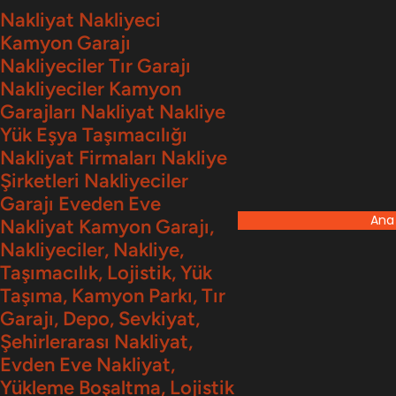
İçeriğe
Nakliyat Nakliyeci
Kamyon Garajı
geç
Nakliyeciler Tır Garajı
Nakliyeciler Kamyon
Garajları Nakliyat Nakliye
Yük Eşya Taşımacılığı
Nakliyat Firmaları Nakliye
Şirketleri Nakliyeciler
Garajı Eveden Eve
Ana
Nakliyat Kamyon Garajı,
Nakliyeciler, Nakliye,
Taşımacılık, Lojistik, Yük
Taşıma, Kamyon Parkı, Tır
Garajı, Depo, Sevkiyat,
Şehirlerarası Nakliyat,
Evden Eve Nakliyat,
Yükleme Boşaltma, Lojistik