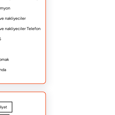
Kamyon
ve nakliyeciler
ve nakliyeciler Telefon
6
apmak
ında
iyat