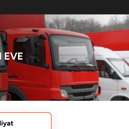
 EVE
liyat