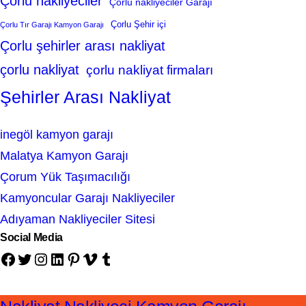
Çorlu nakliyeciler
Çorlu nakliyeciler Garajı
Çorlu Şehir içi
Çorlu Tır Garajı Kamyon Garajı
Çorlu şehirler arası nakliyat
çorlu nakliyat
çorlu nakliyat firmaları
Şehirler Arası Nakliyat
inegöl kamyon garajı
Malatya Kamyon Garajı
Çorum Yük Taşımacılığı
Kamyoncular Garajı Nakliyeciler
Adıyaman Nakliyeciler Sitesi
Social Media
Facebook
Twitter
Instagram
LinkedIn
Pinterest
Vimeo
Tumblr