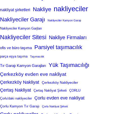
nakliyeciler
Nakliye
nakliyat şirketleri
Nakliyeciler Garajı
Nakliyeciler Kamyon Garajı
Nakliyeciler Kamyon Garjları
Nakliyeciler Sitesi
Nakliye Firmaları
Parsiyel taşımacılık
ofis ve büro taşıma
parça eşya taşıma
Taşımacılık
Yük Taşımacılığı
Tır Garajı Kamyon Garajları
Çerkezköy evden eve nakliyat
Çerkezköy Nakliyat
Çerkezköy Nakliyeciler
Çertaş Nakliyat
Çertaş Nakliyat Şirketi
ÇORLU
Çorlu evden eve nakliyat
Çorlu'daki nakliyeciler
Çorlu Kamyon Tır Garajı
Çorlu Nakliyat Şirketi