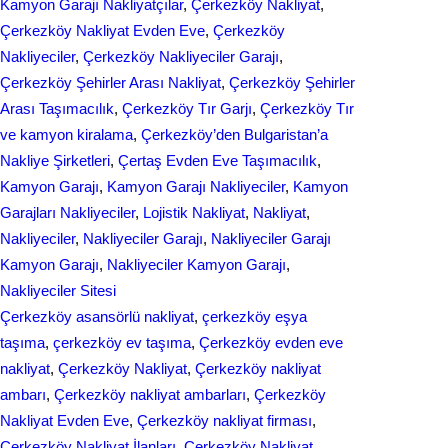
Kamyon Garajı Nakliyatçılar
, 
Çerkezköy Nakliyat
, 
o
I
Çerkezköy Nakliyat Evden Eve
, 
Çerkezköy
k
n
Nakliyeciler
, 
Çerkezköy Nakliyeciler Garajı
, 
Çerkezköy Şehirler Arası Nakliyat
, 
Çerkezköy Şehirler
Arası Taşımacılık
, 
Çerkezköy Tır Garjı
, 
Çerkezköy Tır
ve kamyon kiralama
, 
Çerkezköy’den Bulgaristan’a
Nakliye Şirketleri
, 
Çertaş Evden Eve Taşımacılık
, 
Kamyon Garajı
, 
Kamyon Garajı Nakliyeciler
, 
Kamyon
Garajları Nakliyeciler
, 
Lojistik Nakliyat
, 
Nakliyat
, 
Nakliyeciler
, 
Nakliyeciler Garajı
, 
Nakliyeciler Garajı
Kamyon Garajı
, 
Nakliyeciler Kamyon Garajı
, 
Nakliyeciler Sitesi
Çerkezköy asansörlü nakliyat
, 
çerkezköy eşya
taşıma
, 
çerkezköy ev taşıma
, 
Çerkezköy evden eve
nakliyat
, 
Çerkezköy Nakliyat
, 
Çerkezköy nakliyat
ambarı
, 
Çerkezköy nakliyat ambarları
, 
Çerkezköy
Nakliyat Evden Eve
, 
Çerkezköy nakliyat firması
, 
Çerkezköy Nakliyat İlanları
, 
Çerkezköy Nakliyat