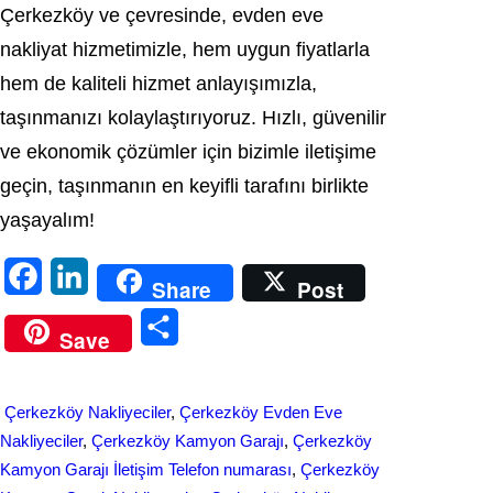
Çerkezköy ve çevresinde, evden eve
nakliyat hizmetimizle, hem uygun fiyatlarla
hem de kaliteli hizmet anlayışımızla,
taşınmanızı kolaylaştırıyoruz. Hızlı, güvenilir
ve ekonomik çözümler için bizimle iletişime
geçin, taşınmanın en keyifli tarafını birlikte
yaşayalım!
F
L
Share
Post
a
i
S
Save
c
n
h
e
k
a
Çerkezköy Nakliyeciler
, 
Çerkezköy Evden Eve
b
e
r
Nakliyeciler
, 
Çerkezköy Kamyon Garajı
, 
Çerkezköy
o
d
Kamyon Garajı İletişim Telefon numarası
, 
Çerkezköy
e