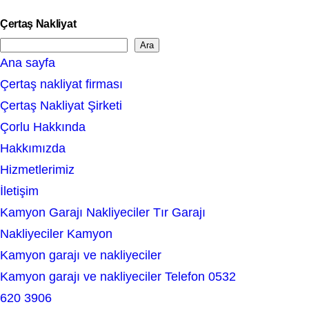
Çertaş Nakliyat
Ara
S
Ana sayfa
e
Çertaş nakliyat firması
a
Çertaş Nakliyat Şirketi
r
Çorlu Hakkında
c
Hakkımızda
h
Hizmetlerimiz
İletişim
Kamyon Garajı Nakliyeciler Tır Garajı
Nakliyeciler Kamyon
Kamyon garajı ve nakliyeciler
Kamyon garajı ve nakliyeciler Telefon 0532
620 3906