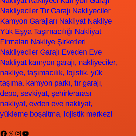
Nakliyat Nakliyeci Kamyon Garajı
Nakliyeciler Tır Garajı Nakliyeciler
Kamyon Garajları Nakliyat Nakliye
Yük Eşya Taşımacılığı Nakliyat
Firmaları Nakliye Şirketleri
Nakliyeciler Garajı Eveden Eve
Nakliyat kamyon garajı, nakliyeciler,
nakliye, taşımacılık, lojistik, yük
taşıma, kamyon parkı, tır garajı,
depo, sevkiyat, şehirlerarası
nakliyat, evden eve nakliyat,
yükleme boşaltma, lojistik merkezi
Facebook
X
Instagram
YouTube