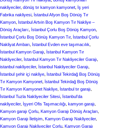
nakliyeciler
, 
dönüş tır kamyon kamyonet
, 
İş yeri
Fabrika nakliyesi
, 
İstanbul Afyon Boş Dönüş Tır
Kamyon
, 
İstanbul Artvin Boş Kamyon Tır Nakliye –
Dönüş Araçları:
, 
İstanbul Çorlu Boş Dönüş Kamyon
, 
İstanbul Çorlu Boş Dönüş Kamyon Tır
, 
İstanbul Çorlu
Nakliyat Ambarı
, 
İstanbul Evden eve taşımacılık
, 
İstanbul Kamyon Garajı
, 
İstanbul Kamyon Tır
Nakliyeciler
, 
İstanbul Kamyon Tır Nakliyeciler Garajı
, 
istanbul nakliyeciler
, 
İstanbul Nakliyeciler Garajı
, 
İstanbul şehir içi nakliye
, 
İstanbul Tekirdağ Boş Dönüş
Tır Kamyon Kamyonet
, 
İstanbul Tekirdağ Boş Dönüş
Tır Kamyon Kamyonet Nakliye
, 
İstanbul tır garajı
, 
İstanbul Tuzla Nakliyeciler Sitesi
, 
İstanbul’da
nakliyeciler
, 
İşyeri Ofis Taşımacılığı
, 
kamyon garajı
, 
Kamyon garajı Çorlu
, 
Kamyon Garajı Dönüş Araçları
, 
Kamyon Garajı İletişim
, 
Kamyon Garajı Nakliyeciler
, 
Kamyon Garajı Nakliyeciler Çorlu
, 
Kamyon Garajı