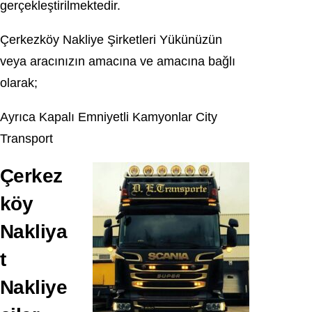
gerçekleştirilmektedir.
Çerkezköy Nakliye Şirketleri Yükünüzün
veya aracınızın amacına ve amacına bağlı
olarak;
Ayrıca Kapalı Emniyetli Kamyonlar City
Transport
Çerkez
köy
Nakliya
t
Nakliye