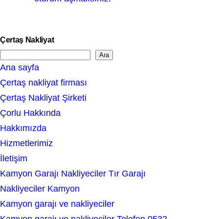
Çertaş Nakliyat
Ara
S
Ana sayfa
e
Çertaş nakliyat firması
a
Çertaş Nakliyat Şirketi
r
Çorlu Hakkında
c
Hakkımızda
h
Hizmetlerimiz
İletişim
Kamyon Garajı Nakliyeciler Tır Garajı
Nakliyeciler Kamyon
Kamyon garajı ve nakliyeciler