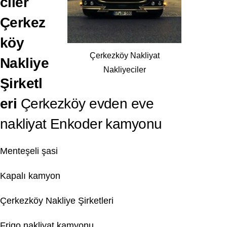
ciler
Çerkez
köy
Çerkezköy Nakliyat
Nakliye
Nakliyeciler
Şirketl
eri
Çerkezköy evden eve
nakliyat Enkoder kamyonu
Menteşeli şasi
Kapalı kamyon
Çerkezköy Nakliye Şirketleri
Frigo nakliyat kamyonu