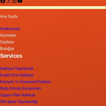
Facebook
X
Instagram
YouTube
Ana Sayfa
Hakkımızda
Hizmetler
Sayfalar
Buloğlar
Services
Nakliyat Taşımacılık
Evden Eve Nakliyat
Kamyon Tır Kamyonet Nakliye
Gidiş Dönüş Kamyonları
Uygun Fitalı Nakliyat
Ofis İşyeri Taşımacılığı