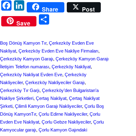
F
L
Share
Post
a
i
S
Save
c
n
h
e
k
a
Boş Dönüş Kamyon Tır
, 
Çerkezköy Evden Eve
b
e
r
Nakliyat
, 
Çerkezköy Evden Eve Nakliye Firmaları
, 
o
d
Çerkezköy Kamyon Garajı
, 
Çerkezköy Kamyon Garajı
e
İletişim Telefon numarası
, 
Çerkezköy Nakliyat
, 
o
I
Çerkezköy Nakliyat Evden Eve
, 
Çerkezköy
k
n
Nakliyeciler
, 
Çerkezköy Nakliyeciler Garajı
, 
Çerkezköy Tır Garjı
, 
Çerkezköy’den Bulgaristan’a
Nakliye Şirketleri
, 
Çertaş Nakliyat
, 
Çertaş Nakliyat
Şirketi
, 
Çilimli Kamyon Garajı Nakliyeciler
, 
Çorlu Boş
Dönüş KamyonTır
, 
Çorlu Edirne Nakliyeciler
, 
Çorlu
Evden Eve Nakliyat
, 
Çorlu Gebze Nakliyeciler
, 
Çorlu
Kamyocular garajı
, 
Çorlu Kamyon Gajındaki