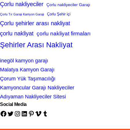
Çorlu nakliyeciler
Çorlu nakliyeciler Garajı
Çorlu Şehir içi
Çorlu Tır Garajı Kamyon Garajı
Çorlu şehirler arası nakliyat
çorlu nakliyat
çorlu nakliyat firmaları
Şehirler Arası Nakliyat
inegöl kamyon garajı
Malatya Kamyon Garajı
Çorum Yük Taşımacılığı
Kamyoncular Garajı Nakliyeciler
Adıyaman Nakliyeciler Sitesi
Social Media
Facebook
Twitter
Instagram
LinkedIn
Pinterest
Vimeo
Tumblr