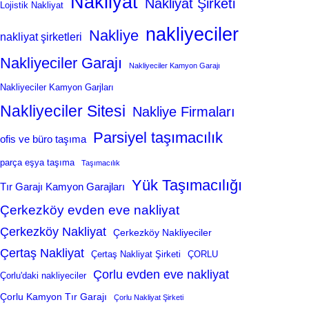
Nakliyat
Nakliyat Şirketi
Lojistik Nakliyat
nakliyeciler
Nakliye
nakliyat şirketleri
Nakliyeciler Garajı
Nakliyeciler Kamyon Garajı
Nakliyeciler Kamyon Garjları
Nakliyeciler Sitesi
Nakliye Firmaları
Parsiyel taşımacılık
ofis ve büro taşıma
parça eşya taşıma
Taşımacılık
Yük Taşımacılığı
Tır Garajı Kamyon Garajları
Çerkezköy evden eve nakliyat
Çerkezköy Nakliyat
Çerkezköy Nakliyeciler
Çertaş Nakliyat
Çertaş Nakliyat Şirketi
ÇORLU
Çorlu evden eve nakliyat
Çorlu'daki nakliyeciler
Çorlu Kamyon Tır Garajı
Çorlu Nakliyat Şirketi