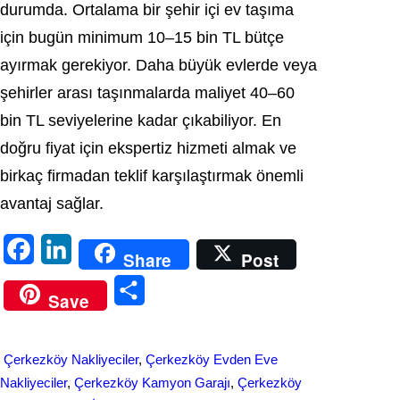
durumda. Ortalama bir şehir içi ev taşıma
için bugün minimum 10–15 bin TL bütçe
ayırmak gerekiyor. Daha büyük evlerde veya
şehirler arası taşınmalarda maliyet 40–60
bin TL seviyelerine kadar çıkabiliyor. En
doğru fiyat için ekspertiz hizmeti almak ve
birkaç firmadan teklif karşılaştırmak önemli
avantaj sağlar.
F
L
Share
Post
a
i
S
Save
c
n
h
e
k
a
Çerkezköy Nakliyeciler
, 
Çerkezköy Evden Eve
b
e
r
Nakliyeciler
, 
Çerkezköy Kamyon Garajı
, 
Çerkezköy