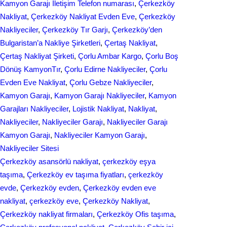
o
d
Kamyon Garajı İletişim Telefon numarası
, 
Çerkezköy
e
Nakliyat
, 
Çerkezköy Nakliyat Evden Eve
, 
Çerkezköy
o
I
Nakliyeciler
, 
Çerkezköy Tır Garjı
, 
Çerkezköy’den
k
n
Bulgaristan’a Nakliye Şirketleri
, 
Çertaş Nakliyat
, 
Çertaş Nakliyat Şirketi
, 
Çorlu Ambar Kargo
, 
Çorlu Boş
Dönüş KamyonTır
, 
Çorlu Edirne Nakliyeciler
, 
Çorlu
Evden Eve Nakliyat
, 
Çorlu Gebze Nakliyeciler
, 
Kamyon Garajı
, 
Kamyon Garajı Nakliyeciler
, 
Kamyon
Garajları Nakliyeciler
, 
Lojistik Nakliyat
, 
Nakliyat
, 
Nakliyeciler
, 
Nakliyeciler Garajı
, 
Nakliyeciler Garajı
Kamyon Garajı
, 
Nakliyeciler Kamyon Garajı
, 
Nakliyeciler Sitesi
Çerkezköy asansörlü nakliyat
, 
çerkezköy eşya
taşıma
, 
Çerkezköy ev taşıma fiyatları
, 
çerkezköy
evde
, 
Çerkezköy evden
, 
Çerkezköy evden eve
nakliyat
, 
çerkezköy eve
, 
Çerkezköy Nakliyat
, 
Çerkezköy nakliyat firmaları
, 
Çerkezköy Ofis taşıma
, 