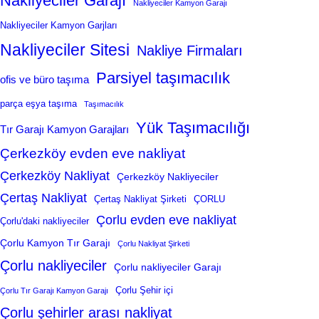
Nakliyeciler Garajı
Nakliyeciler Kamyon Garajı
Nakliyeciler Kamyon Garjları
Nakliyeciler Sitesi
Nakliye Firmaları
Parsiyel taşımacılık
ofis ve büro taşıma
parça eşya taşıma
Taşımacılık
Yük Taşımacılığı
Tır Garajı Kamyon Garajları
Çerkezköy evden eve nakliyat
Çerkezköy Nakliyat
Çerkezköy Nakliyeciler
Çertaş Nakliyat
Çertaş Nakliyat Şirketi
ÇORLU
Çorlu evden eve nakliyat
Çorlu'daki nakliyeciler
Çorlu Kamyon Tır Garajı
Çorlu Nakliyat Şirketi
Çorlu nakliyeciler
Çorlu nakliyeciler Garajı
Çorlu Şehir içi
Çorlu Tır Garajı Kamyon Garajı
Çorlu şehirler arası nakliyat