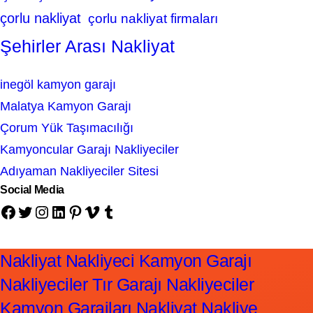
çorlu nakliyat
çorlu nakliyat firmaları
Şehirler Arası Nakliyat
inegöl kamyon garajı
Malatya Kamyon Garajı
Çorum Yük Taşımacılığı
Kamyoncular Garajı Nakliyeciler
Adıyaman Nakliyeciler Sitesi
Social Media
Facebook
Twitter
Instagram
LinkedIn
Pinterest
Vimeo
Tumblr
Nakliyat Nakliyeci Kamyon Garajı
Nakliyeciler Tır Garajı Nakliyeciler
Kamyon Garajları Nakliyat Nakliye