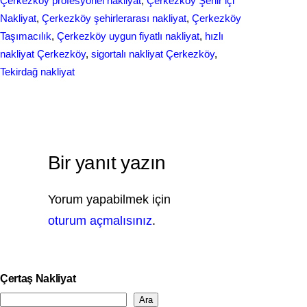
Çerkezköy profesyonel nakliyat
, 
Çerkezköy Şehir içi
Nakliyat
, 
Çerkezköy şehirlerarası nakliyat
, 
Çerkezköy
Taşımacılık
, 
Çerkezköy uygun fiyatlı nakliyat
, 
hızlı
nakliyat Çerkezköy
, 
sigortalı nakliyat Çerkezköy
, 
Tekirdağ nakliyat
Bir yanıt yazın
Yorum yapabilmek için
oturum açmalısınız
.
Çertaş Nakliyat
Ara
S