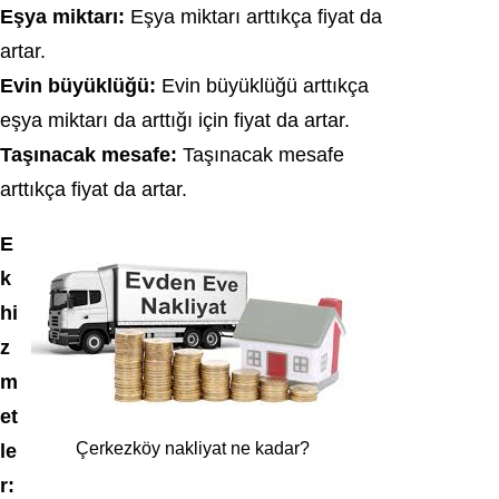
Eşya miktarı:
Eşya miktarı arttıkça fiyat da
artar.
Evin büyüklüğü:
Evin büyüklüğü arttıkça
eşya miktarı da arttığı için fiyat da artar.
Taşınacak mesafe:
Taşınacak mesafe
arttıkça fiyat da artar.
E
k
hi
z
m
et
Çerkezköy nakliyat ne kadar?
le
r: