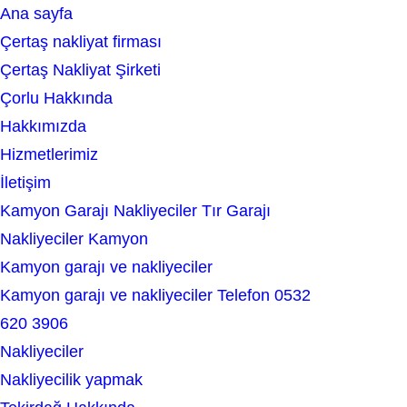
Ana sayfa
e
Çertaş nakliyat firması
a
Çertaş Nakliyat Şirketi
r
Çorlu Hakkında
c
Hakkımızda
h
Hizmetlerimiz
İletişim
Kamyon Garajı Nakliyeciler Tır Garajı
Nakliyeciler Kamyon
Kamyon garajı ve nakliyeciler
Kamyon garajı ve nakliyeciler Telefon 0532
620 3906
Nakliyeciler
Nakliyecilik yapmak