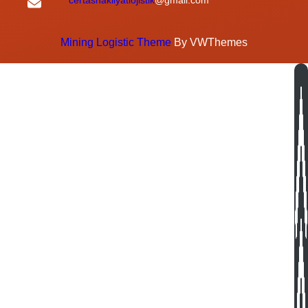
Mining Logistic Theme
By VWThemes