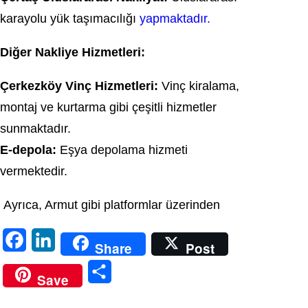
karayolu yük taşımacılığı
yapmaktadır.
Diğer Nakliye Hizmetleri:
Çerkezköy Vinç Hizmetleri:
Vinç kiralama,
montaj ve kurtarma gibi çeşitli hizmetler
sunmaktadır.
E-depola:
Eşya depolama hizmeti
vermektedir.
Ayrıca, Armut gibi platformlar üzerinden
F
L
Share
Post
a
i
S
Save
c
n
h