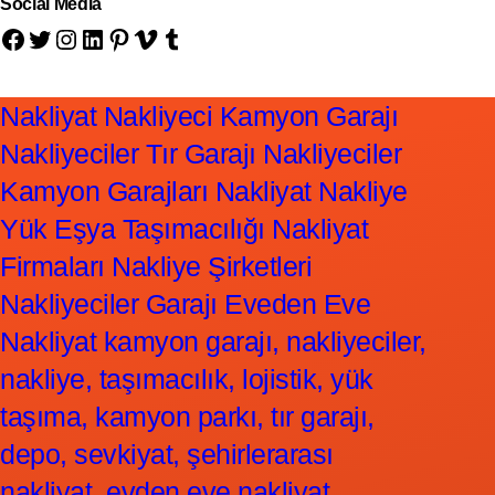
Social Media
Facebook
Twitter
Instagram
LinkedIn
Pinterest
Vimeo
Tumblr
Nakliyat Nakliyeci Kamyon Garajı
Nakliyeciler Tır Garajı Nakliyeciler
Kamyon Garajları Nakliyat Nakliye
Yük Eşya Taşımacılığı Nakliyat
Firmaları Nakliye Şirketleri
Nakliyeciler Garajı Eveden Eve
Nakliyat kamyon garajı, nakliyeciler,
nakliye, taşımacılık, lojistik, yük
taşıma, kamyon parkı, tır garajı,
depo, sevkiyat, şehirlerarası
nakliyat, evden eve nakliyat,