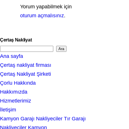
Yorum yapabilmek için
oturum açmalısınız
.
Çertaş Nakliyat
Ara
S
Ana sayfa
e
Çertaş nakliyat firması
a
Çertaş Nakliyat Şirketi
r
Çorlu Hakkında
c
Hakkımızda
h
Hizmetlerimiz
İletişim
Kamyon Garajı Nakliyeciler Tır Garajı
Nakliyeciler Kamyon