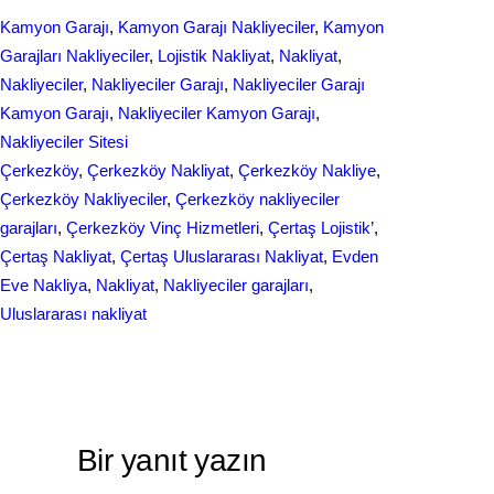
e
k
a
Kamyon Garajı
, 
Kamyon Garajı Nakliyeciler
, 
Kamyon
b
e
r
Garajları Nakliyeciler
, 
Lojistik Nakliyat
, 
Nakliyat
, 
o
d
Nakliyeciler
, 
Nakliyeciler Garajı
, 
Nakliyeciler Garajı
e
Kamyon Garajı
, 
Nakliyeciler Kamyon Garajı
, 
o
I
Nakliyeciler Sitesi
k
n
Çerkezköy
, 
Çerkezköy Nakliyat
, 
Çerkezköy Nakliye
, 
Çerkezköy Nakliyeciler
, 
Çerkezköy nakliyeciler
garajları
, 
Çerkezköy Vinç Hizmetleri
, 
Çertaş Lojistik’
, 
Çertaş Nakliyat
, 
Çertaş Uluslararası Nakliyat
, 
Evden
Eve Nakliya
, 
Nakliyat
, 
Nakliyeciler garajları
, 
Uluslararası nakliyat
Bir yanıt yazın