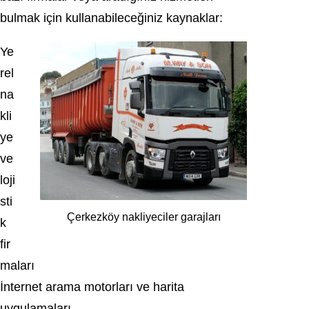
bulmak için kullanabileceğiniz kaynaklar:
Ye
rel
na
kli
ye
ve
loji
sti
Çerkezköy nakliyeciler garajları
k
fir
maları
İnternet arama motorları ve harita
uygulamaları