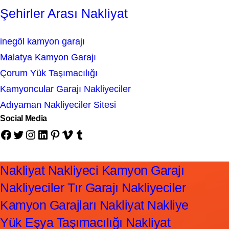
Şehirler Arası Nakliyat
inegöl kamyon garajı
Malatya Kamyon Garajı
Çorum Yük Taşımacılığı
Kamyoncular Garajı Nakliyeciler
Adıyaman Nakliyeciler Sitesi
Social Media
Facebook
Twitter
Instagram
LinkedIn
Pinterest
Vimeo
Tumblr
Nakliyat Nakliyeci Kamyon Garajı
Nakliyeciler Tır Garajı Nakliyeciler
Kamyon Garajları Nakliyat Nakliye
Yük Eşya Taşımacılığı Nakliyat