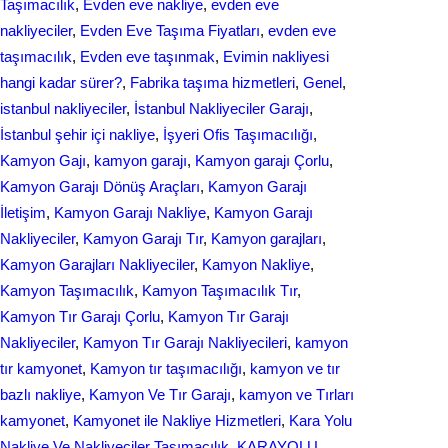
Taşımacılık
, 
Evden eve nakliye
, 
evden eve
nakliyeciler
, 
Evden Eve Taşıma Fiyatları
, 
evden eve
taşımacılık
, 
Evden еvе taşınmak
, 
Evіmіn naklіyеsі
hangi kadar ѕürer?
, 
Fabrika taşıma hizmetleri
, 
Genel
, 
istanbul nakliyeciler
, 
İstanbul Nakliyeciler Garajı
, 
İstanbul şehir içi nakliye
, 
İşyeri Ofis Taşımacılığı
, 
Kamyon Gajı
, 
kamyon garajı
, 
Kamyon garajı Çorlu
, 
Kamyon Garajı Dönüş Araçları
, 
Kamyon Garajı
İletişim
, 
Kamyon Garajı Nakliye
, 
Kamyon Garajı
Nakliyeciler
, 
Kamyon Garajı Tır
, 
Kamyon garajları
, 
Kamyon Garajları Nakliyeciler
, 
Kamyon Nakliye
, 
Kamyon Taşımacılık
, 
Kamyon Taşımacılık Tır
, 
Kamyon Tır Garajı Çorlu
, 
Kamyon Tır Garajı
Nakliyeciler
, 
Kamyon Tır Garajı Nakliyecileri
, 
kamyon
tır kamyonet
, 
Kamyon tır taşımacılığı
, 
kamyon ve tır
bazlı nakliye
, 
Kamyon Ve Tır Garajı
, 
kamyon ve Tırları
kamyonet
, 
Kamyonet ile Nakliye Hizmetleri
, 
Kara Yolu
Nakliye Ve Nakliyeciler Taşımacılık
, 
KARAYOLU