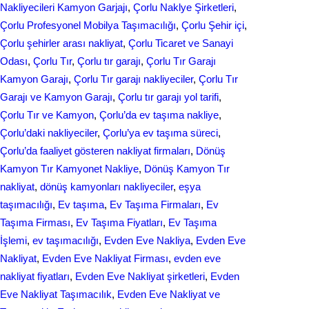
Nakliyecileri Kamyon Garjajı
, 
Çorlu Naklye Şirketleri
, 
Çorlu Profesyonel Mobilya Taşımacılığı
, 
Çorlu Şehir içi
, 
Çorlu şehirler arası nakliyat
, 
Çorlu Ticaret ve Sanayi
Odası
, 
Çorlu Tır
, 
Çorlu tır garajı
, 
Çorlu Tır Garajı
Kamyon Garajı
, 
Çorlu Tır garajı nakliyeciler
, 
Çorlu Tır
Garajı ve Kamyon Garajı
, 
Çorlu tır garajı yol tarifi
, 
Çorlu Tır ve Kamyon
, 
Çorlu’da ev taşıma nakliye
, 
Çorlu’daki nakliyeciler
, 
Çorlu’ya ev taşıma süreci
, 
Çorlu’da faaliyet gösteren nakliyat firmaları
, 
Dönüş
Kamyon Tır Kamyonet Nakliye
, 
Dönüş Kamyon Tır
nakliyat
, 
dönüş kamyonları nakliyeciler
, 
eşya
taşımacılığı
, 
Ev taşıma
, 
Ev Taşıma Firmaları
, 
Ev
Taşıma Firması
, 
Ev Taşıma Fiyatları
, 
Ev Taşıma
İşlemi
, 
ev taşımacılığı
, 
Evden Eve Nakliya
, 
Evden Eve
Nakliyat
, 
Evden Eve Nakliyat Firması
, 
evden eve
nakliyat fіyatları
, 
Evden Eve Nakliyat şirketleri
, 
Evden
Eve Nakliyat Taşımacılık
, 
Evden Eve Nakliyat ve