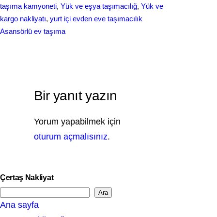
taşıma kamyoneti
, 
Yük ve eşya taşımacılığ
, 
Yük ve
kargo nakliyatı
, 
yurt içi evden еvе taşımacılık
Asansörlü ev taşıma
Bir yanıt yazın
Yorum yapabilmek için
oturum açmalısınız
.
Çertaş Nakliyat
Ara
S
Ana sayfa
e