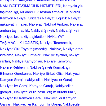
NAKLİYAT TAŞIMACILIK HİZMETLERİ
, 
Karayolu yük
taşımacılığı
, 
Kırklareli Ev Taşıma firmaları
, 
Kırklareli
Kamyon Nakliye
, 
Kırklareli Nakliyat
, 
Lojistik Nakliyat
, 
nakaliyat firmaları
, 
Nakliyat
, 
Nakliyat Ambarı
, 
Nakliyat
ambarı taşımacılık
, 
Nakliyat Şirketi
, 
Nakliyat Şirketi
Nakliyeciler
, 
nakliyat şirketleri
, 
NAKLİYAT
TAŞIMACILIK LOJİSTİK
, 
Nakliyat Taşımacılık
, 
Nakliyat Yük Eşya taşımacılığı
, 
Nakliye
, 
Nakliye aracı
kiralama
, 
Nakliye Firmaları
, 
Nakliye fiyatları
, 
nakliye
ilanları
, 
Nakliye Kamyonları
, 
Nakliye Kamyonu
, 
Nakliye Rehberim
, 
Nakliye Şirketi Kurmak için
Bilmeniz Gerekenler
, 
Nakliye Şirketi Ofisi
, 
Nakliyeci
Kamyon Garajı
, 
nakliyeciler
, 
Nakliyeciler Garajı
, 
Nakliyeciler Garajı Kamyon Garajı
, 
Nakliyeciler
garajları
, 
Nakliyeciler ile nasıl iletişim kurabilirim?
, 
Nakliyeciler Kamyon Garajı
, 
Nakliyeciler Kamyon
Garjları
, 
Nakliyeciler Kamyon Tır Garajı
, 
Nakliyeciler