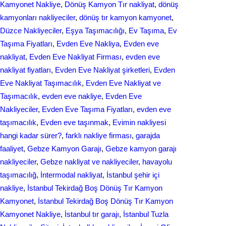
Kamyonet Nakliye
, 
Dönüş Kamyon Tır nakliyat
, 
dönüş
kamyonları nakliyeciler
, 
dönüş tır kamyon kamyonet
, 
Düzce Nakliyeciler
, 
Eşya Taşımacılığı
, 
Ev Taşıma
, 
Ev
Taşıma Fiyatları
, 
Evden Eve Nakliya
, 
Evden eve
nakliyat
, 
Evden Eve Nakliyat Firması
, 
evden eve
nakliyat fіyatları
, 
Evden Eve Nakliyat şirketleri
, 
Evden
Eve Nakliyat Taşımacılık
, 
Evden Eve Nakliyat ve
Taşımacılık
, 
evden eve nakliye
, 
Evden Eve
Nakliyeciler
, 
Evden Eve Taşıma Fiyatları
, 
evden eve
taşımacılık
, 
Evden еvе taşınmak
, 
Evіmіn naklіyеsі
hangi kadar ѕürer?
, 
farklı nakliye firması
, 
garajda
faaliyet
, 
Gebze Kamyon Garajı
, 
Gebze kamyon garajı
nakliyeciler
, 
Gebze nakliyat ve nakliyeciler
, 
havayolu
taşımacılığ
, 
İntermodal nakliyat
, 
İstanbul şehir içi
nakliye
, 
İstanbul Tekirdağ Boş Dönüş Tır Kamyon
Kamyonet
, 
İstanbul Tekirdağ Boş Dönüş Tır Kamyon
Kamyonet Nakliye
, 
İstanbul tır garajı
, 
İstanbul Tuzla