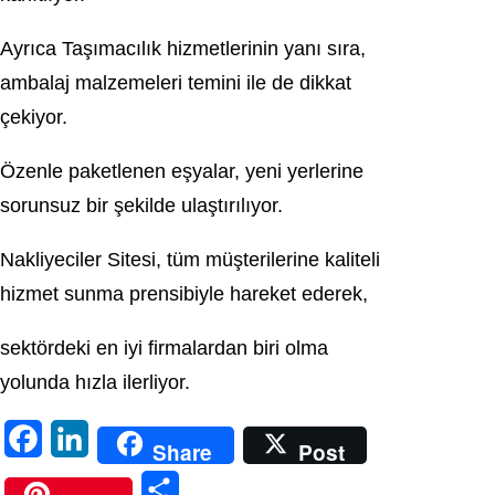
Ayrıca Taşımacılık hizmetlerinin yanı sıra,
ambalaj malzemeleri temini ile de dikkat
çekiyor.
Özenle paketlenen eşyalar, yeni yerlerine
sorunsuz bir şekilde ulaştırılıyor.
Nakliyeciler Sitesi, tüm müşterilerine kaliteli
hizmet sunma prensibiyle hareket ederek,
sektördeki en iyi firmalardan biri olma
yolunda hızla ilerliyor.
F
L
Share
Post
a
i
S