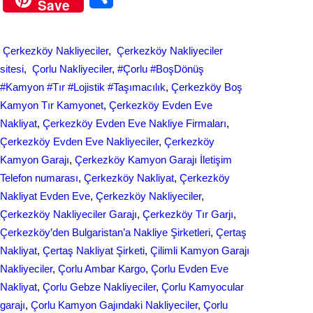
Save
c
n
h
e
k
a
Çerkezköy Nakliyeciler
, 
Çerkezköy Nakliyeciler
b
e
r
sitesi
, 
Çorlu Nakliyeciler
, 
#Çorlu #BoşDönüş
o
d
#Kamyon #Tır #Lojistik #Taşımacılık
, 
Çerkezköy Boş
e
Kamyon Tır Kamyonet
, 
Çerkezköy Evden Eve
o
I
Nakliyat
, 
Çerkezköy Evden Eve Nakliye Firmaları
, 
k
n
Çerkezköy Evden Eve Nakliyeciler
, 
Çerkezköy
Kamyon Garajı
, 
Çerkezköy Kamyon Garajı İletişim
Telefon numarası
, 
Çerkezköy Nakliyat
, 
Çerkezköy
Nakliyat Evden Eve
, 
Çerkezköy Nakliyeciler
, 
Çerkezköy Nakliyeciler Garajı
, 
Çerkezköy Tır Garjı
, 
Çerkezköy’den Bulgaristan’a Nakliye Şirketleri
, 
Çertaş
Nakliyat
, 
Çertaş Nakliyat Şirketi
, 
Çilimli Kamyon Garajı
Nakliyeciler
, 
Çorlu Ambar Kargo
, 
Çorlu Evden Eve
Nakliyat
, 
Çorlu Gebze Nakliyeciler
, 
Çorlu Kamyocular
garajı
, 
Çorlu Kamyon Gajındaki Nakliyeciler
, 
Çorlu