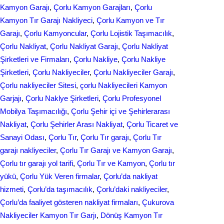
Kamyon Garajı
, 
Çorlu Kamyon Garajları
, 
Çorlu
Kamyon Tır Garajı Nakliyeci
, 
Çorlu Kamyon ve Tır
Garajı
, 
Çorlu Kamyoncular
, 
Çorlu Lojistik Taşımacılık
, 
Çorlu Nakliyat
, 
Çorlu Nakliyat Garajı
, 
Çorlu Nakliyat
Şirketleri ve Firmaları
, 
Çorlu Nakliye
, 
Çorlu Nakliye
Şirketleri
, 
Çorlu Nakliyeciler
, 
Çorlu Nakliyeciler Garajı
, 
Çorlu nakliyeciler Sitesi
, 
çorlu Nakliyecileri Kamyon
Garjajı
, 
Çorlu Naklye Şirketleri
, 
Çorlu Profesyonel
Mobilya Taşımacılığı
, 
Çorlu Şehir içi ve Şehirlerarası
Nakliyat
, 
Çorlu Şehirler Arası Nakliyat
, 
Çorlu Ticaret ve
Sanayi Odası
, 
Çorlu Tır
, 
Çorlu Tır garajı
, 
Çorlu Tır
garajı nakliyeciler
, 
Çorlu Tır Garajı ve Kamyon Garajı
, 
Çorlu tır garajı yol tarifi
, 
Çorlu Tır ve Kamyon
, 
Çorlu tır
yükü
, 
Çorlu Yük Veren firmalar
, 
Çorlu’da nakliyat
hizmeti
, 
Çorlu’da taşımacılık
, 
Çorlu’daki nakliyeciler
, 
Çorlu’da faaliyet gösteren nakliyat firmaları
, 
Çukurova
Nakliyeciler Kamyon Tır Garjı
, 
Dönüş Kamyon Tır