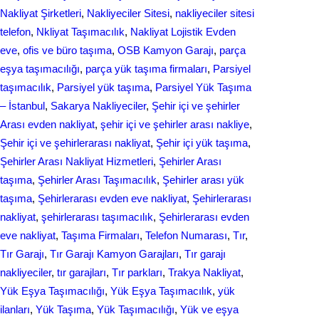
Nakliyat Şirketleri
, 
Nakliyeciler Sitesi
, 
nakliyeciler sitesi
telefon
, 
Nkliyat Taşımacılık
, 
Nаkliyаt Lojistik Evdеn
eve
, 
ofis ve büro taşıma
, 
OSB Kamyon Garajı
, 
parça
eşya taşımacılığı
, 
parça yük taşıma firmaları
, 
Parsiyel
taşımacılık
, 
Parsiyel yük taşıma
, 
Parsiyel Yük Taşıma
– İstanbul
, 
Sakarya Nakliyeciler
, 
Şehir içi ve şehirler
Arası evden nakliyat
, 
şehir içi ve şehirler arası nakliye
, 
Şehir içi ve şehirlerarası nakliyat
, 
Şehir içi yük taşıma
, 
Şehirler Arası Nakliyat Hizmetleri
, 
Şehirler Arası
taşıma
, 
Şehirler Arası Taşımacılık
, 
Şehirler arası yük
taşıma
, 
Şehirlerarası evden eve nakliyat
, 
Şehirlerarası
nakliyat
, 
şehirlerarası taşımacılık
, 
Şehirlerarası еvdеn
eve naklіyat
, 
Taşıma Firmaları
, 
Telefon Numarası
, 
Tır
, 
Tır Garajı
, 
Tır Garajı Kamyon Garajları
, 
Tır garajı
nakliyeciler
, 
tır garajları
, 
Tır parkları
, 
Trakya Nakliyat
, 
Yük Eşya Taşımacılığı
, 
Yük Eşya Taşımacılık
, 
yük
ilanları
, 
Yük Taşıma
, 
Yük Taşımacılığı
, 
Yük ve eşya