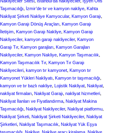
Nakliyeciler Sitesi
, 
İstanbul’da nakliyeciler
, 
İşyeri Ofis
Taşımacılığı
, 
İzmir’de tır ve kamyon nakliye
, 
Kahta
Nakliyat Şirketi Nakliye Kamyocular
, 
Kamyon Garajı
, 
Kamyon Garajı Dönüş Araçları
, 
Kamyon Garajı
İletişim
, 
Kamyon Garajı Nakliye
, 
Kamyon Garajı
Nakliyeciler
, 
kamyon garajı nakliyeciler
, 
Kamyon
Garajı Tır
, 
Kamyon garajları
, 
Kamyon Garajları
Nakliyeciler
, 
Kamyon Nakliye
, 
Kamyon Taşımacılık
, 
Kamyon Taşımacılık Tır
, 
Kamyon Tır Garajı
Nakliyecileri
, 
kamyon tır kamyonet
, 
Kamyon tır
Kamyonet Yükleri Nakliyatı
, 
Kamyon tır taşımacılığı
, 
kamyon ve tır bazlı nakliye
, 
Lojistik Nakliyat
, 
Nakliyat
, 
nakliyat firmaları
, 
Nakliyat Garajı
, 
nakliyat hizmetleri
, 
Nakliyat İlanları ve Fiyatlandırma
, 
Nakliyat Makina
Taşımacılığı
, 
Nakliyat Nakliyeciler
, 
Nakliyat piatformu
, 
Nakliyat Şirketi
, 
Nakliyat Şirketi Nakliyeciler
, 
Nakliyat
Şirketleri
, 
Nakliyat Taşımacılık
, 
Nakliyat Yük Eşya
taşımacılığı
, 
Nakliye
, 
Nakliye aracı kiralama
, 
Nakliye