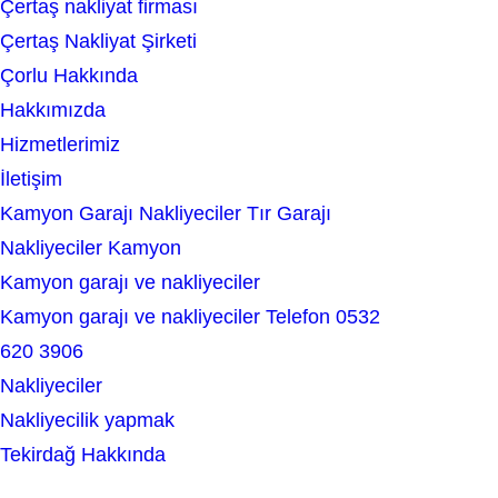
Çertaş nakliyat firması
a
Çertaş Nakliyat Şirketi
r
Çorlu Hakkında
c
Hakkımızda
h
Hizmetlerimiz
İletişim
Kamyon Garajı Nakliyeciler Tır Garajı
Nakliyeciler Kamyon
Kamyon garajı ve nakliyeciler
Kamyon garajı ve nakliyeciler Telefon 0532
620 3906
Nakliyeciler
Nakliyecilik yapmak
Tekirdağ Hakkında