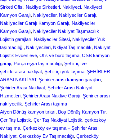
Şirketi Ofisi
, 
Nakliye Şirketleri
, 
Nakliyeci
, 
Nakliyeci
Kamyon Garajı
, 
Nakliyeciler
, 
Nakliyeciler Garajı
, 
Nakliyeciler Garajı Kamyon Garajı
, 
Nakliyeciler
Kamyon Garajı
, 
Nakliyeciler Nakliyat Taşımacılık
Lojistin garajları
, 
Nakliyeciler Sitesi
, 
Nakliyeciler Yük
taşımacılığı
, 
Nakliyecileri
, 
Nkliyat Taşımacılık
, 
Nаkliyаt
Lojistik Evdеn eve
, 
Ofis ve büro taşıma
, 
OSB kamyon
garajı
, 
Parça eşya taşımacılığı
, 
Şehir içi ve
şehirlerarası nakliyat
, 
Şehir içi yük taşıma
, 
ŞEHİRLER
ARASI NAKLİYAT
, 
Şehirler arası kamyon garajları
, 
Şehirler Arası Nakliyat
, 
Şehirler Arası Nakliyat
Hizmetleri
, 
Şehirler Arası Nakliye Garajı
, 
Şehirler arası
nakliyecilik
, 
Şehirler Arası taşıma
Afyon Dönüş kamyon tırları
, 
Boş Dönüş Kamyon Tır
, 
Çer Taş Lojistik
, 
Çer Taş Nakliyat Lojistik
, 
çerkezköy
ev taşıma
, 
Çerkezköy ev taşıma – Şehirler Arası
Nakliyat
, 
Çerkezköy Ev Taşımacılığı
, 
Çerkezköy