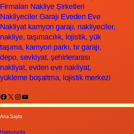
Firmaları Nakliye Şirketleri
Nakliyeciler Garajı Eveden Eve
Nakliyat kamyon garajı, nakliyeciler,
nakliye, taşımacılık, lojistik, yük
taşıma, kamyon parkı, tır garajı,
depo, sevkiyat, şehirlerarası
nakliyat, evden eve nakliyat,
yükleme boşaltma, lojistik merkezi
Facebook
X
Instagram
YouTube
Ana Sayfa
Hakkımızda