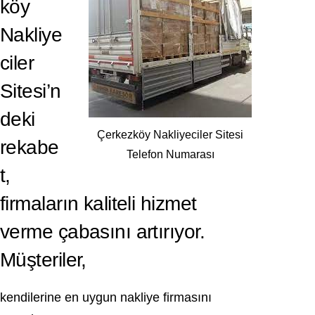
köy
Nakliye
ciler
Sitesi’n
deki
Çerkezköy Nakliyeciler Sitesi
rekabe
Telefon Numarası
t,
firmaların kaliteli hizmet
verme çabasını artırıyor.
Müşteriler,
kendilerine en uygun nakliye firmasını