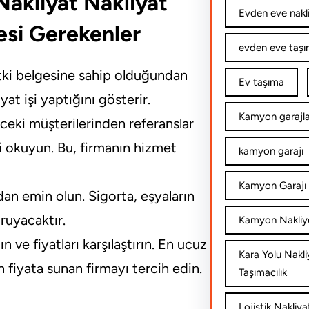
akliyat Nakliyat
Evden eve nakl
esi Gerekenler
evden eve taşım
etki belgesine sahip olduğundan
Ev taşıma
yat işi yaptığını gösterir.
Kamyon garajla
ceki müşterilerinden referanslar
i okuyun. Bu, firmanın hizmet
kamyon garajı
Kamyon Garajı 
dan emin olun. Sigorta, eşyaların
ruyacaktır.
Kamyon Nakliy
lın ve fiyatları karşılaştırın. En ucuz
Kara Yolu Nakli
n fiyata sunan firmayı tercih edin.
Taşımacılık
Lojistik Nakliya