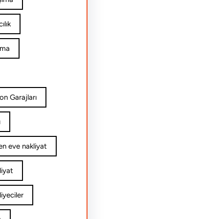
ılık
ıma
on Garajları
ı
n eve nakliyat
iyat
yeciler