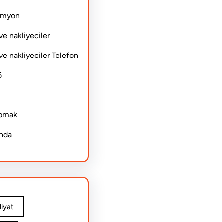
Kamyon
ve nakliyeciler
ve nakliyeciler Telefon
6
apmak
ında
iyat