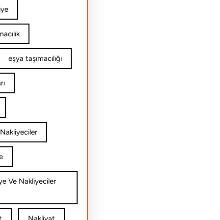
iye
acılık
eşya taşımacılığı
rı
Nakliyeciler
e
ye Ve Nakliyeciler
t
Nakliyat