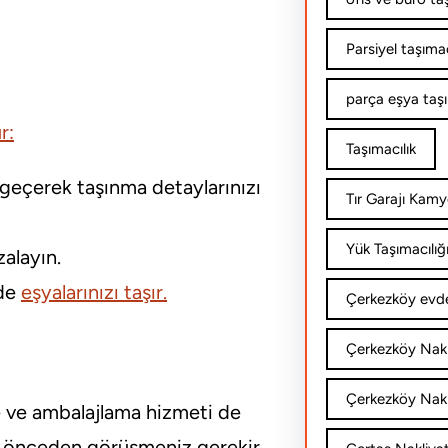
Parsiyel taşımac
parça eşya taş
r:
Taşımacılık
me geçerek taşınma detaylarınızı
Tır Garajı Kamy
Yük Taşımacılığ
zalayın.
nde
eşyalarınızı taşır.
Çerkezköy evde
Çerkezköy Nakl
Çerkezköy Nakli
me ve ambalajlama hizmeti de
ile önceden görüşmeniz gerekir.