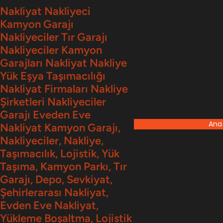
İçeriğe
Nakliyat Nakliyeci
Kamyon Garajı
geç
Nakliyeciler Tır Garajı
Nakliyeciler Kamyon
Garajları Nakliyat Nakliye
Yük Eşya Taşımacılığı
Nakliyat Firmaları Nakliye
Şirketleri Nakliyeciler
Garajı Eveden Eve
Ana
Nakliyat Kamyon Garajı,
Nakliyeciler, Nakliye,
Taşımacılık, Lojistik, Yük
Taşıma, Kamyon Parkı, Tır
Garajı, Depo, Sevkiyat,
Şehirlerarası Nakliyat,
Evden Eve Nakliyat,
Yükleme Boşaltma, Lojistik