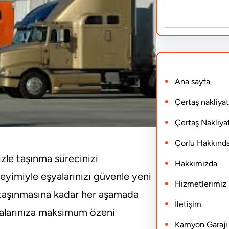
S
e
a
r
Ana sayfa
c
h
Çertaş nakliyat
Çertaş Nakliyat
Çorlu Hakkınd
le taşınma sürecinizi
Hakkımızda
neyimiyle eşyalarınızı güvenle yeni
Hizmetlerimiz
, taşınmasına kadar her aşamada
İletişim
eşyalarınıza maksimum özeni
Kamyon Garajı N