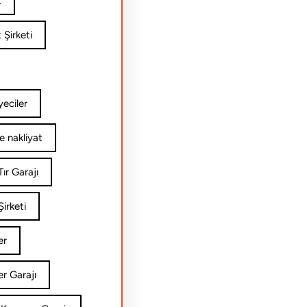
t
 Şirketi
yeciler
e nakliyat
ır Garajı
irketi
er
er Garajı