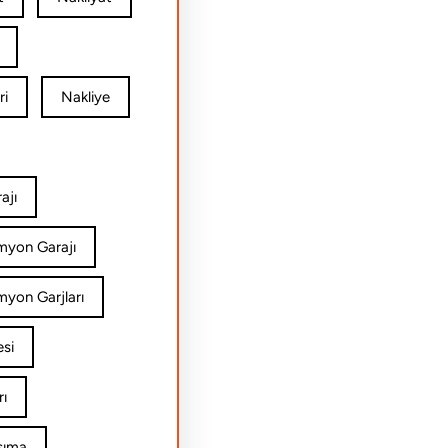
ri
Nakliye
ajı
amyon Garajı
myon Garjları
esi
rı
şıma