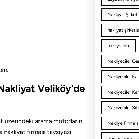
Nakliyat Şirketi
nakliyat şirketle
nakliyeciler
Nakliyeciler Gar
pın.
Nakliyeciler K
akliyat Veliköy’de
Nakliyeciler Ka
Nakliyeciler Sit
et üzerindeki arama motorlarını
Nakliye Firmala
a nakliyat firması tavsiyesi
ofis ve büro ta