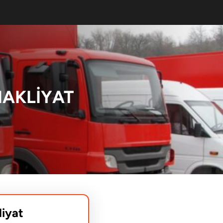
NAKLIYAT
liyat