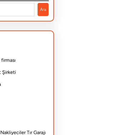
Ara
 firması
 Şirketi
a
akliyeciler Tır Garajı