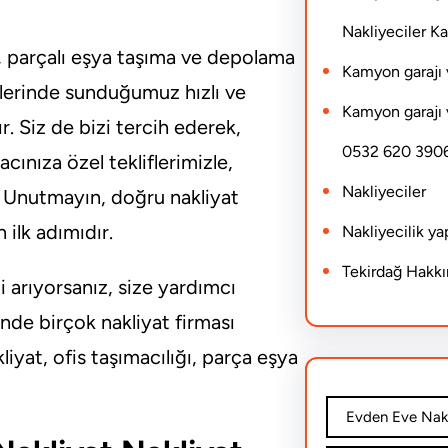
Nakliyeciler 
, parçalı eşya taşıma ve depolama
Kamyon garajı 
lerinde sunduğumuz hızlı ve
Kamyon garajı 
. Siz de bizi tercih ederek,
0532 620 390
acınıza özel tekliflerimizle,
Nakliyeciler
. Unutmayın, doğru nakliyat
 ilk adımıdır.
Nakliyecilik y
Tekirdağ Hakk
 arıyorsanız, size yardımcı
de birçok nakliyat firması
iyat, ofis taşımacılığı, parça eşya
Evden Eve Nakl