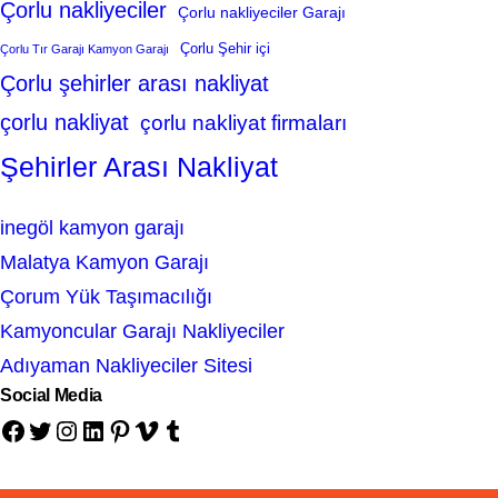
Çorlu nakliyeciler
Çorlu nakliyeciler Garajı
Çorlu Şehir içi
Çorlu Tır Garajı Kamyon Garajı
Çorlu şehirler arası nakliyat
çorlu nakliyat
çorlu nakliyat firmaları
Şehirler Arası Nakliyat
inegöl kamyon garajı
Malatya Kamyon Garajı
Çorum Yük Taşımacılığı
Kamyoncular Garajı Nakliyeciler
Adıyaman Nakliyeciler Sitesi
Social Media
Facebook
Twitter
Instagram
LinkedIn
Pinterest
Vimeo
Tumblr