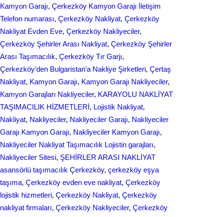
Kamyon Garajı
, 
Çerkezköy Kamyon Garajı İletişim
o
I
Telefon numarası
, 
Çerkezköy Nakliyat
, 
Çerkezköy
k
n
Nakliyat Evden Eve
, 
Çerkezköy Nakliyeciler
, 
Çerkezköy Şehirler Arası Nakliyat
, 
Çerkezköy Şehirler
Arası Taşımacılık
, 
Çerkezköy Tır Garjı
, 
Çerkezköy’den Bulgaristan’a Nakliye Şirketleri
, 
Çertaş
Nakliyat
, 
Kamyon Garajı
, 
Kamyon Garajı Nakliyeciler
, 
Kamyon Garajları Nakliyeciler
, 
KARAYOLU NAKLİYAT
TAŞIMACILIK HİZMETLERİ
, 
Lojistik Nakliyat
, 
Nakliyat
, 
Nakliyeciler
, 
Nakliyeciler Garajı
, 
Nakliyeciler
Garajı Kamyon Garajı
, 
Nakliyeciler Kamyon Garajı
, 
Nakliyeciler Nakliyat Taşımacılık Lojistin garajları
, 
Nakliyeciler Sitesi
, 
ŞEHİRLER ARASI NAKLİYAT
asansörlü taşımacılık Çerkezköy
, 
çerkezköy eşya
taşıma
, 
Çerkezköy evden eve nakliyat
, 
Çerkezköy
lojistik hizmetleri
, 
Çerkezköy Nakliyat
, 
Çerkezköy
nakliyat firmaları
, 
Çerkezköy Nakliyeciler
, 
Çerkezköy