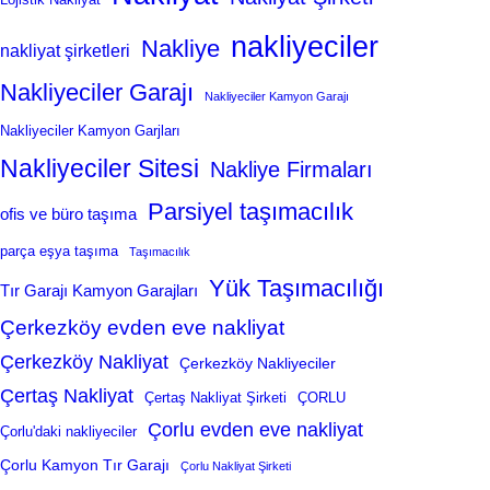
nakliyeciler
Nakliye
nakliyat şirketleri
Nakliyeciler Garajı
Nakliyeciler Kamyon Garajı
Nakliyeciler Kamyon Garjları
Nakliyeciler Sitesi
Nakliye Firmaları
Parsiyel taşımacılık
ofis ve büro taşıma
parça eşya taşıma
Taşımacılık
Yük Taşımacılığı
Tır Garajı Kamyon Garajları
Çerkezköy evden eve nakliyat
Çerkezköy Nakliyat
Çerkezköy Nakliyeciler
Çertaş Nakliyat
Çertaş Nakliyat Şirketi
ÇORLU
Çorlu evden eve nakliyat
Çorlu'daki nakliyeciler
Çorlu Kamyon Tır Garajı
Çorlu Nakliyat Şirketi