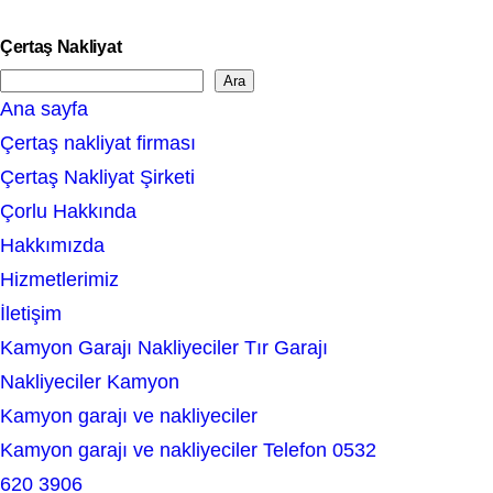
Çertaş Nakliyat
Ara
S
Ana sayfa
e
Çertaş nakliyat firması
a
Çertaş Nakliyat Şirketi
r
Çorlu Hakkında
c
Hakkımızda
h
Hizmetlerimiz
İletişim
Kamyon Garajı Nakliyeciler Tır Garajı
Nakliyeciler Kamyon
Kamyon garajı ve nakliyeciler
Kamyon garajı ve nakliyeciler Telefon 0532
620 3906