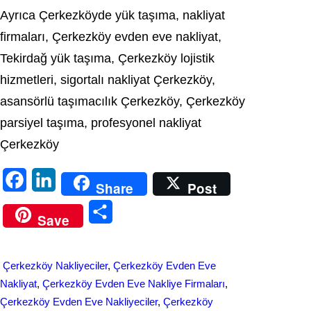
Ayrıca Çerkezköyde yük taşıma, nakliyat
firmaları, Çerkezköy evden eve nakliyat,
Tekirdağ yük taşıma, Çerkezköy lojistik
hizmetleri, sigortalı nakliyat Çerkezköy,
asansörlü taşımacılık Çerkezköy, Çerkezköy
parsiyel taşıma, profesyonel nakliyat
Çerkezköy
F
L
Share
Post
a
i
S
Save
c
n
h
e
k
a
Çerkezköy Nakliyeciler
, 
Çerkezköy Evden Eve
b
e
r
Nakliyat
, 
Çerkezköy Evden Eve Nakliye Firmaları
, 
o
d
Çerkezköy Evden Eve Nakliyeciler
, 
Çerkezköy
e