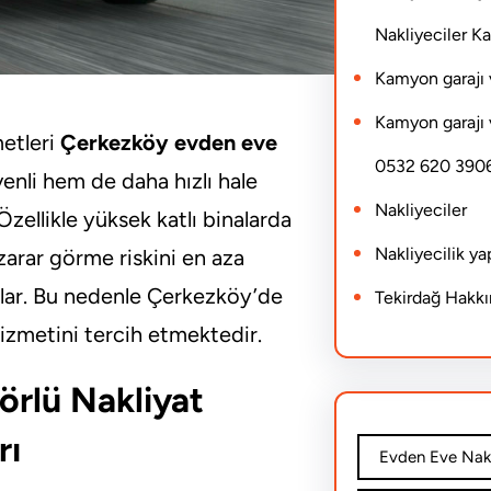
Nakliyeciler 
Kamyon garajı 
Kamyon garajı 
etleri
Çerkezköy evden eve
0532 620 390
enli hem de daha hızlı hale
Nakliyeciler
zellikle yüksek katlı binalarda
Nakliyecilik y
zarar görme riskini en aza
ğlar. Bu nedenle Çerkezköy’de
Tekirdağ Hakk
hizmetini tercih etmektedir.
rlü Nakliyat
rı
Evden Eve Nakl