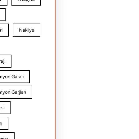
ri
Nakliye
ajı
amyon Garajı
myon Garjları
esi
rı
şıma