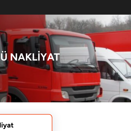
Ü NAKLIYAT
liyat