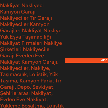
İçeriğe
Nakliyat Nakliyeci
Kamyon Garajı
geç
Nakliyeciler Tır Garajı
Nakliyeciler Kamyon
Garajları Nakliyat Nakliye
Yük Eşya Taşımacılığı
Nakliyat Firmaları Nakliye
Şirketleri Nakliyeciler
Garajı Eveden Eve
Ana
Nakliyat Kamyon Garajı,
Nakliyeciler, Nakliye,
Taşımacılık, Lojistik, Yük
Taşıma, Kamyon Parkı, Tır
Garajı, Depo, Sevkiyat,
Şehirlerarası Nakliyat,
Evden Eve Nakliyat,
Yükleme Boşaltma, Lojistik