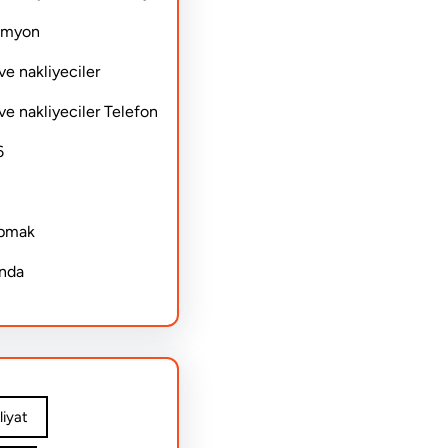
Kamyon
ve nakliyeciler
ve nakliyeciler Telefon
6
apmak
ında
iyat