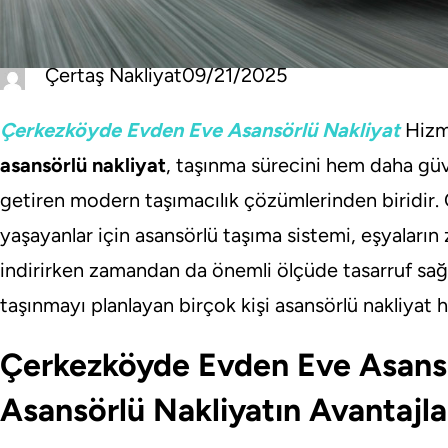
Çertaş Nakliyat
09/21/2025
Çerkezköyde Evden Eve Asansörlü Nakliyat
Hizm
asansörlü nakliyat
, taşınma sürecini hem daha güv
getiren modern taşımacılık çözümlerinden biridir. Ö
yaşayanlar için asansörlü taşıma sistemi, eşyaların 
indirirken zamandan da önemli ölçüde tasarruf sa
taşınmayı planlayan birçok kişi asansörlü nakliyat 
Çerkezköyde Evden Eve Asansö
Asansörlü Nakliyatın Avantajla