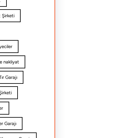
t
 Şirketi
yeciler
e nakliyat
ır Garajı
irketi
er
er Garajı