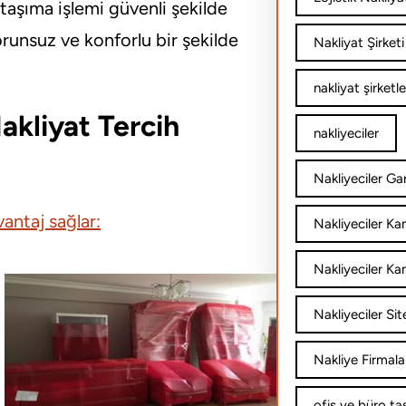
taşıma işlemi güvenli şekilde
runsuz ve konforlu bir şekilde
Nakliyat Şirketi
nakliyat şirketle
kliyat Tercih
nakliyeciler
Nakliyeciler Gar
antaj sağlar:
Nakliyeciler K
Nakliyeciler Ka
Nakliyeciler Sit
Nakliye Firmala
ofis ve büro ta