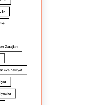
ılık
ıma
on Garajları
ı
n eve nakliyat
iyat
yeciler