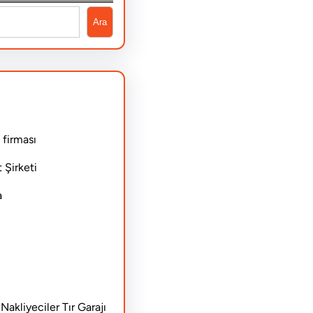
Ara
 firması
 Şirketi
a
akliyeciler Tır Garajı