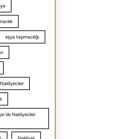
iye
acılık
eşya taşımacılığı
rı
Nakliyeciler
e
ye Ve Nakliyeciler
t
Nakliyat