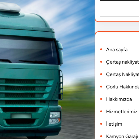
S
e
a
r
Ana sayfa
c
h
Çertaş nakliyat
Çertaş Nakliyat
Çorlu Hakkınd
Hakkımızda
Hizmetlerimiz
İletişim
Kamyon Garajı N