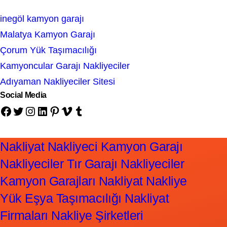
inegöl kamyon garajı
Malatya Kamyon Garajı
Çorum Yük Taşımacılığı
Kamyoncular Garajı Nakliyeciler
Adıyaman Nakliyeciler Sitesi
Social Media
Facebook
Twitter
Instagram
LinkedIn
Pinterest
Vimeo
Tumblr
Nakliyat Nakliyeci Kamyon Garajı
Nakliyeciler Tır Garajı Nakliyeciler
Kamyon Garajları Nakliyat Nakliye
Yük Eşya Taşımacılığı Nakliyat
Firmaları Nakliye Şirketleri