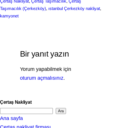
Çertaş Nakliyat
, 
Çertaş Taşımacılık
, 
Çertaş
Taşımacılık (Çerkezköy)
, 
ıstanbul Çerkezköy nakliyat
, 
kamyonet
Bir yanıt yazın
Yorum yapabilmek için
oturum açmalısınız
.
Çertaş Nakliyat
Ara
S
Ana sayfa
e
Çertaş nakliyat firması