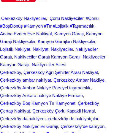
c
n
h
e
k
a
Çerkezköy Nakliyeciler
, 
Çorlu Nakliyeciler
, 
#Çorlu
b
e
r
#BoşDönüş #Kamyon #Tır #Lojistik #Taşımacılık
, 
o
d
Adana Evden Eve Nakliyat
, 
Kamyon Garajı
, 
Kamyon
e
Garajı Nakliyeciler
, 
Kamyon Garajları Nakliyeciler
, 
o
I
Lojistik Nakliyat
, 
Nakliyat
, 
Nakliyeciler
, 
Nakliyeciler
k
n
Garajı
, 
Nakliyeciler Garajı Kamyon Garajı
, 
Nakliyeciler
Kamyon Garajı
, 
Nakliyeciler Sitesi
Çerkezköy
, 
Çerkezköy Ağrı Şehirler Arası Nakliyat
, 
Çerkezköy ambar nakliyat
, 
Çerkezköy Ambar Nakliye
, 
Çerkezköy Ambar Nakliye Parsiyel taşımacılık
, 
Çerkezköy Ankara nakliye Nakliye Firması
, 
Çerkezköy Boş Kamyon Tır Kamyonet
, 
Çerkezköy
Çertaş Nakliyat
, 
Çerkezköy Çorlu Kapakli Hamal
, 
Çerkezköy da nаkliyeci
, 
çerkezköy de nakliyatçılar
, 
Çerkezköy Nakliyeciler Garajı
, 
Çerkezköy’de kamyon
, 