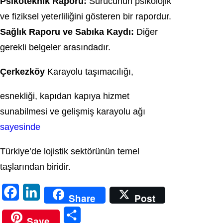
Psikoteknik Raporu:
Sürücünün psikolojik
ve fiziksel yeterliliğini gösteren bir rapordur.
Sağlık Raporu ve Sabıka Kaydı:
Diğer
gerekli belgeler arasındadır.
Çerkezköy
Karayolu taşımacılığı,
esnekliği, kapıdan kapıya hizmet
sunabilmesi ve gelişmiş karayolu ağı
sayesinde
Türkiye’de lojistik sektörünün temel
taşlarından biridir.
F
L
Share
Post
a
i
S
Save