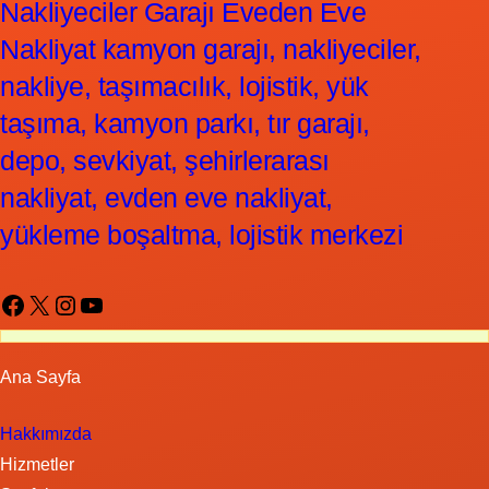
Nakliyeciler Garajı Eveden Eve
Nakliyat kamyon garajı, nakliyeciler,
nakliye, taşımacılık, lojistik, yük
taşıma, kamyon parkı, tır garajı,
depo, sevkiyat, şehirlerarası
nakliyat, evden eve nakliyat,
yükleme boşaltma, lojistik merkezi
Facebook
X
Instagram
YouTube
Ana Sayfa
Hakkımızda
Hizmetler