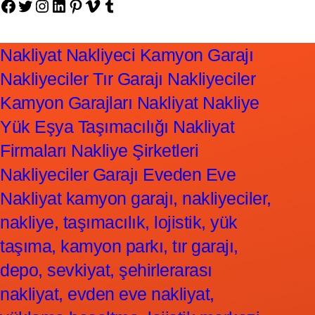
Facebook
Twitter
Instagram
LinkedIn
Pinterest
Vimeo
Tumblr
Nakliyat Nakliyeci Kamyon Garajı
Nakliyeciler Tır Garajı Nakliyeciler
Kamyon Garajları Nakliyat Nakliye
Yük Eşya Taşımacılığı Nakliyat
Firmaları Nakliye Şirketleri
Nakliyeciler Garajı Eveden Eve
Nakliyat kamyon garajı, nakliyeciler,
nakliye, taşımacılık, lojistik, yük
taşıma, kamyon parkı, tır garajı,
depo, sevkiyat, şehirlerarası
nakliyat, evden eve nakliyat,