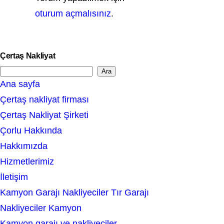
oturum açmalısınız
.
Çertaş Nakliyat
Ara
S
Ana sayfa
e
Çertaş nakliyat firması
a
Çertaş Nakliyat Şirketi
r
Çorlu Hakkında
c
Hakkımızda
h
Hizmetlerimiz
İletişim
Kamyon Garajı Nakliyeciler Tır Garajı
Nakliyeciler Kamyon
Kamyon garajı ve nakliyeciler