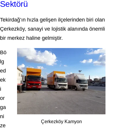
Sektörü
Tekirdağ’ın hızla gelişen ilçelerinden biri olan
Çerkezköy, sanayi ve lojistik alanında önemli
bir merkez haline gelmiştir.
Bö
lg
ed
ek
i
or
ga
ni
Çerkezköy Kamyon
ze