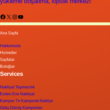
yükleme boşaltma, lojistik merkezi
Facebook
X
Instagram
YouTube
Ana Sayfa
Hakkımızda
Hizmetler
Sayfalar
Buloğlar
Services
Nakliyat Taşımacılık
Evden Eve Nakliyat
Kamyon Tır Kamyonet Nakliye
Gidiş Dönüş Kamyonları