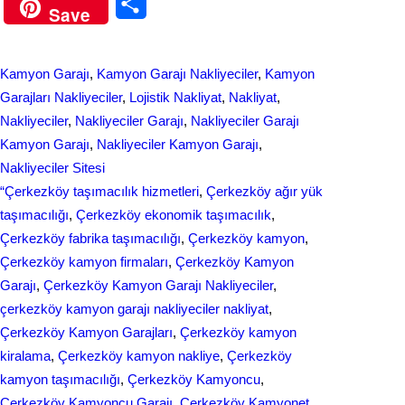
S
Save
c
n
h
e
k
a
Kamyon Garajı
, 
Kamyon Garajı Nakliyeciler
, 
Kamyon
b
e
r
Garajları Nakliyeciler
, 
Lojistik Nakliyat
, 
Nakliyat
, 
o
d
Nakliyeciler
, 
Nakliyeciler Garajı
, 
Nakliyeciler Garajı
e
Kamyon Garajı
, 
Nakliyeciler Kamyon Garajı
, 
o
I
Nakliyeciler Sitesi
k
n
“Çerkezköy taşımacılık hizmetleri
, 
Çerkezköy ağır yük
taşımacılığı
, 
Çerkezköy ekonomik taşımacılık
, 
Çerkezköy fabrika taşımacılığı
, 
Çerkezköy kamyon
, 
Çerkezköy kamyon firmaları
, 
Çerkezköy Kamyon
Garajı
, 
Çerkezköy Kamyon Garajı Nakliyeciler
, 
çerkezköy kamyon garajı nakliyeciler nakliyat
, 
Çerkezköy Kamyon Garajları
, 
Çerkezköy kamyon
kiralama
, 
Çerkezköy kamyon nakliye
, 
Çerkezköy
kamyon taşımacılığı
, 
Çerkezköy Kamyoncu
, 
Çerkezköy Kamyoncu Garajı
, 
Çerkezköy Kamyonet