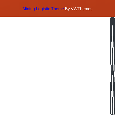
Mining Logistic Theme
By VWThemes