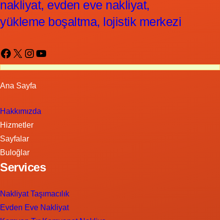
nakliyat, evden eve nakliyat,
yükleme boşaltma, lojistik merkezi
Facebook
X
Instagram
YouTube
Ana Sayfa
Hakkımızda
Hizmetler
Sayfalar
Buloğlar
Services
Nakliyat Taşımacılık
Evden Eve Nakliyat