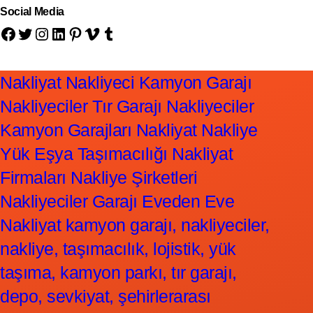
Social Media
Facebook
Twitter
Instagram
LinkedIn
Pinterest
Vimeo
Tumblr
Nakliyat Nakliyeci Kamyon Garajı
Nakliyeciler Tır Garajı Nakliyeciler
Kamyon Garajları Nakliyat Nakliye
Yük Eşya Taşımacılığı Nakliyat
Firmaları Nakliye Şirketleri
Nakliyeciler Garajı Eveden Eve
Nakliyat kamyon garajı, nakliyeciler,
nakliye, taşımacılık, lojistik, yük
taşıma, kamyon parkı, tır garajı,
depo, sevkiyat, şehirlerarası