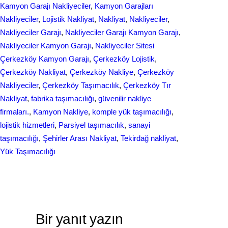
r
Kamyon Garajı Nakliyeciler
, 
Kamyon Garajları
o
d
Nakliyeciler
, 
Lojistik Nakliyat
, 
Nakliyat
, 
Nakliyeciler
, 
e
Nakliyeciler Garajı
, 
Nakliyeciler Garajı Kamyon Garajı
, 
o
I
Nakliyeciler Kamyon Garajı
, 
Nakliyeciler Sitesi
k
n
Çerkezköy Kamyon Garajı
, 
Çerkezköy Lojistik
, 
Çerkezköy Nakliyat
, 
Çerkezköy Nakliye
, 
Çerkezköy
Nakliyeciler
, 
Çerkezköy Taşımacılık
, 
Çerkezköy Tır
Nakliyat
, 
fabrika taşımacılığı
, 
güvenilir nakliye
firmaları.
, 
Kamyon Nakliye
, 
komple yük taşımacılığı
, 
lojistik hizmetleri
, 
Parsiyel taşımacılık
, 
sanayi
taşımacılığı
, 
Şehirler Arası Nakliyat
, 
Tekirdağ nakliyat
, 
Yük Taşımacılığı
Bir yanıt yazın