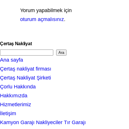
Yorum yapabilmek için
oturum açmalısınız
.
Çertaş Nakliyat
Ara
S
Ana sayfa
e
Çertaş nakliyat firması
a
Çertaş Nakliyat Şirketi
r
Çorlu Hakkında
c
Hakkımızda
h
Hizmetlerimiz
İletişim
Kamyon Garajı Nakliyeciler Tır Garajı