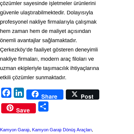
çözümler sayesinde işletmeler ürünlerini
güvenle ulaştırabilmektedir. Dolayısıyla
profesyonel nakliye firmalarıyla çalışmak
hem zaman hem de maliyet açısından
önemli avantajlar sağlamaktadır.
Çerkezköy’de faaliyet gösteren deneyimli
nakliye firmaları, modern araç filoları ve
uzman ekipleriyle taşımacılık ihtiyaçlarına
etkili çözümler sunmaktadır.
F
L
Share
Post
a
i
S
Save
c
n
h
e
k
a
Kamyon Garajı
, 
Kamyon Garajı Dönüş Araçları
, 
b
e