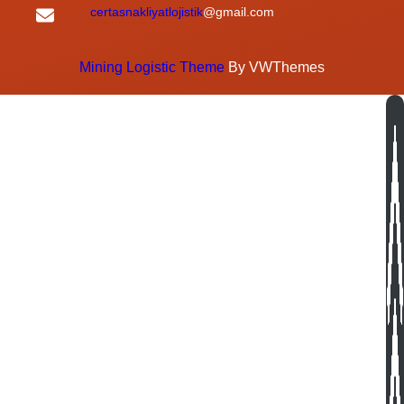
certasnakliyatlojistik
@gmail.com
Mining Logistic Theme
By VWThemes