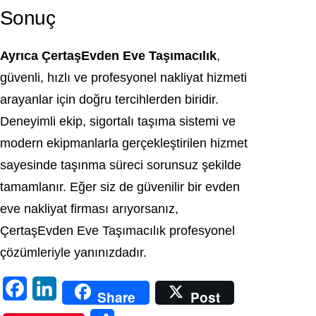
Sonuç
Ayrıca ÇertaşEvden Eve Taşımacılık
,
güvenli, hızlı ve profesyonel nakliyat hizmeti
arayanlar için doğru tercihlerden biridir.
Deneyimli ekip, sigortalı taşıma sistemi ve
modern ekipmanlarla gerçekleştirilen hizmet
sayesinde taşınma süreci sorunsuz şekilde
tamamlanır. Eğer siz de güvenilir bir evden
eve nakliyat firması arıyorsanız,
ÇertaşEvden Eve Taşımacılık profesyonel
çözümleriyle yanınızdadır.
F
L
Share
Post
a
i