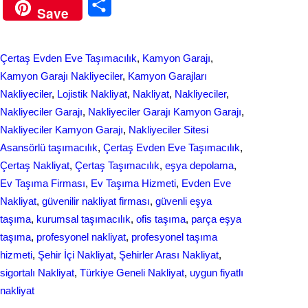
S
Save
c
n
h
e
k
a
Çertaş Evden Eve Taşımacılık
, 
Kamyon Garajı
, 
b
e
r
Kamyon Garajı Nakliyeciler
, 
Kamyon Garajları
o
d
Nakliyeciler
, 
Lojistik Nakliyat
, 
Nakliyat
, 
Nakliyeciler
, 
e
Nakliyeciler Garajı
, 
Nakliyeciler Garajı Kamyon Garajı
, 
o
I
Nakliyeciler Kamyon Garajı
, 
Nakliyeciler Sitesi
k
n
Asansörlü taşımacılık
, 
Çertaş Evden Eve Taşımacılık
, 
Çertaş Nakliyat
, 
Çertaş Taşımacılık
, 
eşya depolama
, 
Ev Taşıma Firması
, 
Ev Taşıma Hizmeti
, 
Evden Eve
Nakliyat
, 
güvenilir nakliyat firması
, 
güvenli eşya
taşıma
, 
kurumsal taşımacılık
, 
ofis taşıma
, 
parça eşya
taşıma
, 
profesyonel nakliyat
, 
profesyonel taşıma
hizmeti
, 
Şehir İçi Nakliyat
, 
Şehirler Arası Nakliyat
, 
sigortalı Nakliyat
, 
Türkiye Geneli Nakliyat
, 
uygun fiyatlı
nakliyat