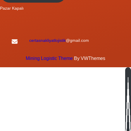
Pazar Kapalı
certasnakliyatlojistik
@gmail.com
Mining Logistic Theme
By VWThemes