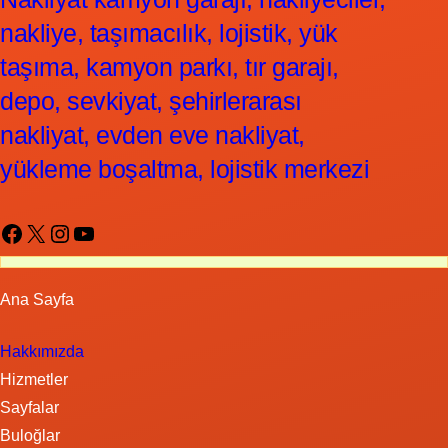
nakliye, taşımacılık, lojistik, yük
taşıma, kamyon parkı, tır garajı,
depo, sevkiyat, şehirlerarası
nakliyat, evden eve nakliyat,
yükleme boşaltma, lojistik merkezi
Facebook
X
Instagram
YouTube
Ana Sayfa
Hakkımızda
Hizmetler
Sayfalar
Buloğlar