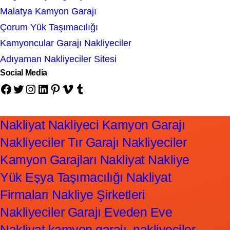
Malatya Kamyon Garajı
Çorum Yük Taşımacılığı
Kamyoncular Garajı Nakliyeciler
Adıyaman Nakliyeciler Sitesi
Social Media
Facebook
Twitter
Instagram
LinkedIn
Pinterest
Vimeo
Tumblr
Nakliyat Nakliyeci Kamyon Garajı
Nakliyeciler Tır Garajı Nakliyeciler
Kamyon Garajları Nakliyat Nakliye
Yük Eşya Taşımacılığı Nakliyat
Firmaları Nakliye Şirketleri
Nakliyeciler Garajı Eveden Eve
Nakliyat kamyon garajı, nakliyeciler,