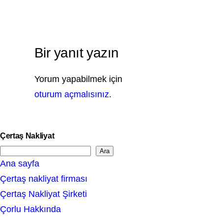
Bir yanıt yazın
Yorum yapabilmek için
oturum açmalısınız
.
Çertaş Nakliyat
Ara
S
Ana sayfa
e
Çertaş nakliyat firması
a
Çertaş Nakliyat Şirketi
r
Çorlu Hakkında
c