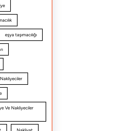
iye
acılık
eşya taşımacılığı
rı
Nakliyeciler
e
ye Ve Nakliyeciler
t
Nakliyat