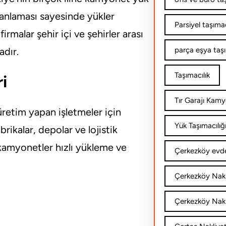
anlaması sayesinde yükler
Parsiyel taşımac
rmalar şehir içi ve şehirler arası
adır.
parça eşya taş
Taşımacılık
i
Tır Garajı Kamy
retim yapan işletmeler için
Yük Taşımacılığ
rikalar, depolar ve lojistik
 kamyonetler hızlı yükleme ve
Çerkezköy evde
Çerkezköy Nakl
Çerkezköy Nakli