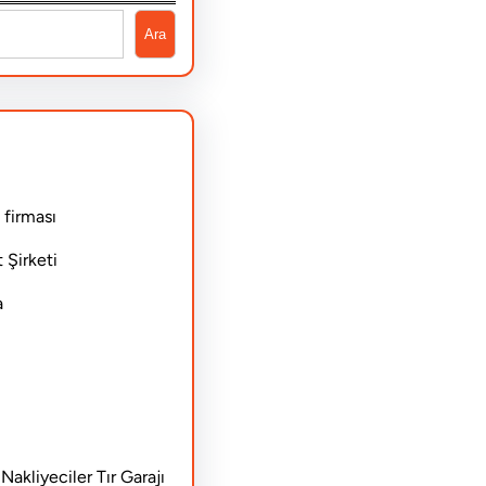
Ara
 firması
 Şirketi
a
akliyeciler Tır Garajı