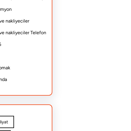
Kamyon
ve nakliyeciler
ve nakliyeciler Telefon
6
apmak
ında
iyat