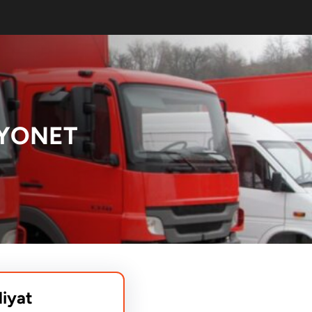
MYONET
liyat