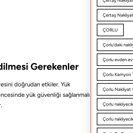
Çertaş Nakliya
Çertaş Nakliyat
ÇORLU
Çorlu'daki nakli
Çorlu evden ev
ilmesi Gerekenler
Çorlu Kamyon T
sini doğrudan etkiler. Yük
Çorlu Nakliyat Ş
ncesinde yük güvenliği sağlanmalı
.
Çorlu nakliyecil
Çorlu nakliyecil