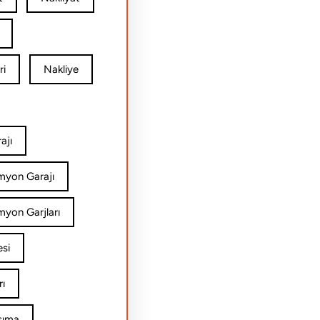
ri
Nakliye
ajı
amyon Garajı
myon Garjları
esi
rı
şıma