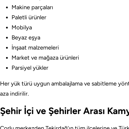
Makine parçaları
Paletli ürünler
Mobilya
Beyaz eşya
İnşaat malzemeleri
Market ve mağaza ürünleri
Parsiyel yükler
Her yük türü uygun ambalajlama ve sabitleme yönte
aza indirilir.
Şehir İçi ve Şehirler Arası Ka
Çorlu merkezden Tekirdağ’ın tüm ilçelerine ve Türk