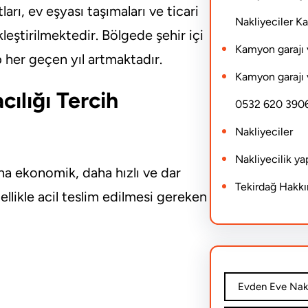
arı, ev eşyası taşımaları ve ticari
Nakliyeciler 
eştirilmektedir. Bölgede şehir içi
Kamyon garajı 
p her geçen yıl artmaktadır.
Kamyon garajı 
ılığı Tercih
0532 620 390
Nakliyeciler
Nakliyecilik y
a ekonomik, daha hızlı ve dar
Tekirdağ Hakk
llikle acil teslim edilmesi gereken
Evden Eve Nakl