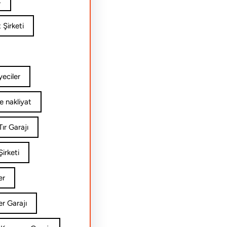
t
 Şirketi
yeciler
e nakliyat
ır Garajı
irketi
er
er Garajı