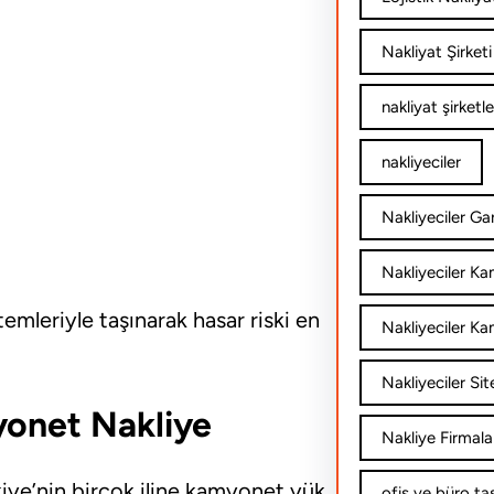
Nakliyat Şirketi
nakliyat şirketle
nakliyeciler
Nakliyeciler Gar
Nakliyeciler K
mleriyle taşınarak hasar riski en
Nakliyeciler Ka
Nakliyeciler Sit
myonet Nakliye
Nakliye Firmala
iye’nin birçok iline kamyonet yük
ofis ve büro ta