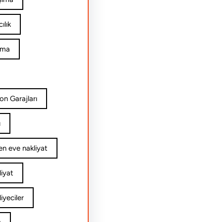
ılık
ıma
on Garajları
ı
n eve nakliyat
iyat
yeciler