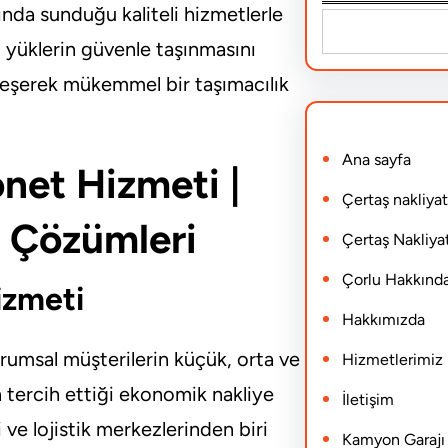
nda sunduğu kaliteli hizmetlerle
S
i yüklerin güvenle taşınmasını
e
rleşerek mükemmel bir taşımacılık
a
r
Ana sayfa
c
net Hizmeti |
h
Çertaş nakliyat
t Çözümleri
Çertaş Nakliyat
Çorlu Hakkınd
izmeti
Hakkımızda
rumsal müşterilerin küçük, orta ve
Hizmetlerimiz
n tercih ettiği ekonomik nakliye
İletişim
 ve lojistik merkezlerinden biri
Kamyon Garajı N