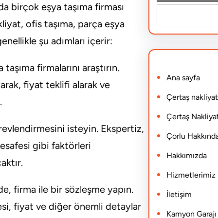
da birçok eşya taşıma firması
S
liyat, ofis taşıma, parça eşya
e
nellikle şu adımları içerir:
a
r
taşıma firmalarını araştırın.
Ana sayfa
c
ak, fiyat teklifi alarak ve
h
Çertaş nakliyat
.
Çertaş Nakliyat
evlendirmesini isteyin. Ekspertiz,
Çorlu Hakkınd
safesi gibi faktörleri
Hakkımızda
aktır.
Hizmetlerimiz
rde, firma ile bir sözleşme yapın.
İletişim
esi, fiyat ve diğer önemli detaylar
Kamyon Garajı N