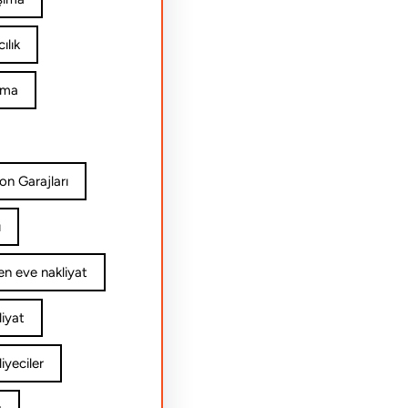
ılık
ıma
on Garajları
ı
n eve nakliyat
iyat
yeciler