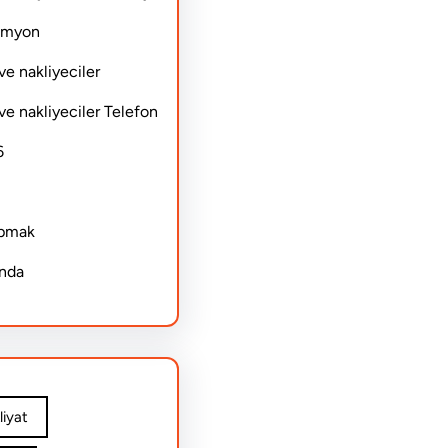
Kamyon
ve nakliyeciler
ve nakliyeciler Telefon
6
apmak
ında
iyat