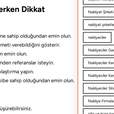
erken Dikkat
Nakliyat Şirketi
nakliyat şirketle
ine sahip olduğundan emin olun.
nakliyeciler
meti verebildiğini gösterir.
Nakliyeciler Gar
an emin olun.
den referanslar isteyin.
Nakliyeciler K
şılaştırma yapın.
Nakliyeciler Ka
kibe sahip olduğundan emin olun.
Nakliyeciler Sit
Nakliye Firmala
şürebilirsiniz.
ofis ve büro ta