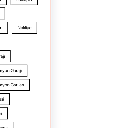
ri
Nakliye
ajı
amyon Garajı
myon Garjları
esi
rı
şıma