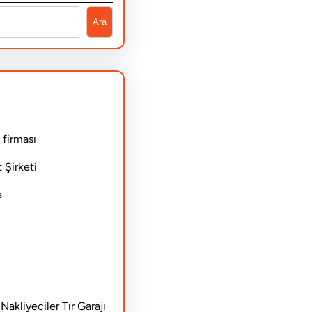
Ara
 firması
 Şirketi
a
akliyeciler Tır Garajı