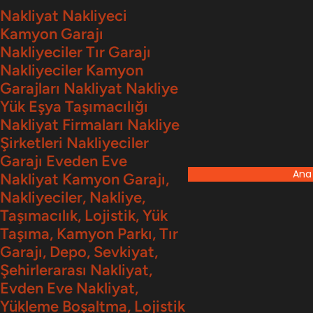
İçeriğe
Nakliyat Nakliyeci
Kamyon Garajı
geç
Nakliyeciler Tır Garajı
Nakliyeciler Kamyon
Garajları Nakliyat Nakliye
Yük Eşya Taşımacılığı
Nakliyat Firmaları Nakliye
Şirketleri Nakliyeciler
Garajı Eveden Eve
Ana
Nakliyat Kamyon Garajı,
Nakliyeciler, Nakliye,
Taşımacılık, Lojistik, Yük
Taşıma, Kamyon Parkı, Tır
Garajı, Depo, Sevkiyat,
Şehirlerarası Nakliyat,
Evden Eve Nakliyat,
Yükleme Boşaltma, Lojistik