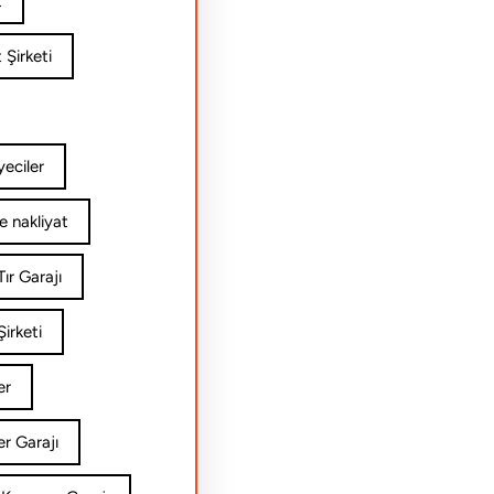
t
 Şirketi
yeciler
e nakliyat
ır Garajı
irketi
er
er Garajı