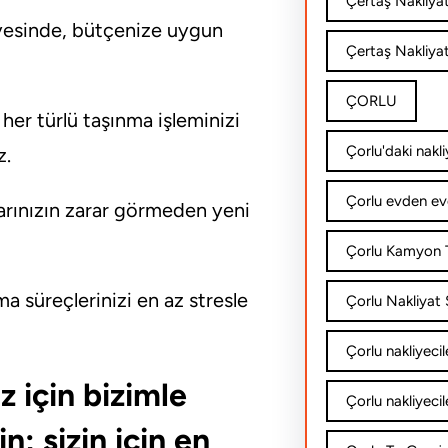
Çertaş Nakliya
yesinde, bütçenize uygun
Çertaş Nakliyat
ÇORLU
 her türlü taşınma işleminizi
Çorlu'daki nakli
z.
Çorlu evden ev
arınızın zarar görmeden yeni
Çorlu Kamyon T
a süreçlerinizi en az stresle
Çorlu Nakliyat Ş
Çorlu nakliyecil
z için bizimle
Çorlu nakliyecil
; sizin için en