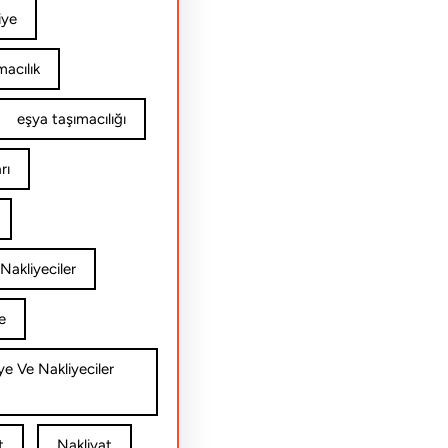
iye
acılık
eşya taşımacılığı
rı
Nakliyeciler
e
ye Ve Nakliyeciler
t
Nakliyat