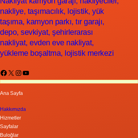
Nakliyat kamyon garajı, nakliyeciler,
nakliye, taşımacılık, lojistik, yük
taşıma, kamyon parkı, tır garajı,
depo, sevkiyat, şehirlerarası
nakliyat, evden eve nakliyat,
yükleme boşaltma, lojistik merkezi
Facebook
X
Instagram
YouTube
Ana Sayfa
Hakkımızda
Hizmetler
Sayfalar
Buloğlar