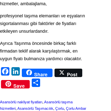
hizmetler, ambalajlama,
profesyonel taşıma elemanları ve eşyaların
sigortalanması gibi faktörler de fiyatları
etkileyen unsurlardandır.
Ayrıca Taşınma öncesinde birkaç farklı
firmadan teklif alarak karşılaştırmak, en
uygun fiyatı bulmanıza yardımcı olacaktır.
F
L
Share
Post
a
i
S
Save
c
n
h
e
k
a
Asansörlü nakliyat fiyatları
, 
Asansörlü taşıma
b
e
r
hizmetleri
, 
Asansörlü Taşımacılık
, 
Çorlu
, 
Çorlu Ambar