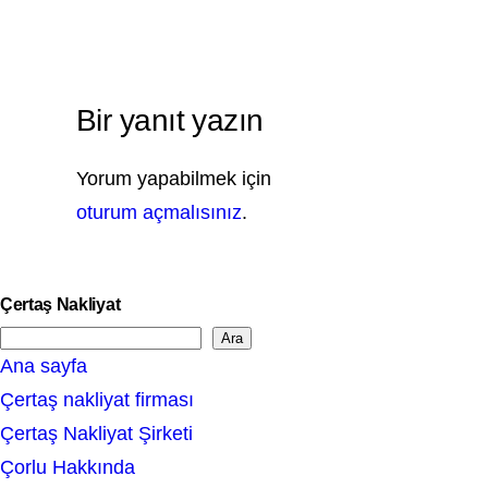
Bir yanıt yazın
Yorum yapabilmek için
oturum açmalısınız
.
Çertaş Nakliyat
Ara
S
Ana sayfa
e
Çertaş nakliyat firması
a
Çertaş Nakliyat Şirketi
r
Çorlu Hakkında
c