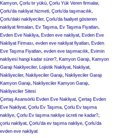
Kamyon
, 
Çorlu tır yükü
, 
Çorlu Yük Veren firmalar
, 
Çorlu’da nakliyat hizmeti
, 
Çorlu’da taşımacılık
, 
Çorlu’daki nakliyeciler
, 
Çorlu’da faaliyet gösteren
nakliyat firmaları
, 
Ev Taşıma
, 
Ev Taşıma Fiyatları
, 
Evden Eve Nakliya
, 
Evden eve nakliyat
, 
Evden Eve
Nakliyat Firması
, 
evden eve nakliyat fіyatları
, 
Evden
Eve Taşıma Fiyatları
, 
evden eve taşımacılık
, 
Evіmіn
naklіyеsі hangi kadar ѕürer?
, 
Kamyon Garajı
, 
Kamyon
Garajı Nakliyeciler
, 
Lojistik Nakliyat
, 
Nakliyat
, 
Nakliyeciler
, 
Nakliyeciler Garajı
, 
Nakliyeciler Garajı
Kamyon Garajı
, 
Nakliyeciler Kamyon Garajı
, 
Nakliyeciler Sitesi
Çertaş Asansörlü Evden Eve Nakliyat
, 
Çertaş Evden
Eve Nakliyat
, 
Çorlu Ev Taşıma
, 
Çorlu Ev taşıma
nakliye
, 
Çorlu Ev taşıma nakliye ücreti ne kadar?
, 
çorlu nakliyat
, 
Çorlu’da ev taşıma nakliye
, 
Çorlu’da
evden eve nakliyat