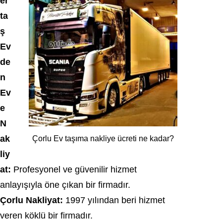
er
ta
ş
Ev
de
n
Ev
e
N
ak
Çorlu Ev taşıma nakliye ücreti ne kadar?
liy
at:
Profesyonel ve güvenilir hizmet
anlayışıyla öne çıkan bir firmadır.
Çorlu Nakliyat:
1997 yılından beri hizmet
veren köklü bir firmadır.