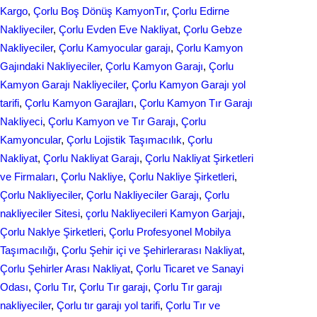
o
d
Kargo
, 
Çorlu Boş Dönüş KamyonTır
, 
Çorlu Edirne
e
Nakliyeciler
, 
Çorlu Evden Eve Nakliyat
, 
Çorlu Gebze
o
I
Nakliyeciler
, 
Çorlu Kamyocular garajı
, 
Çorlu Kamyon
k
n
Gajındaki Nakliyeciler
, 
Çorlu Kamyon Garajı
, 
Çorlu
Kamyon Garajı Nakliyeciler
, 
Çorlu Kamyon Garajı yol
tarifi
, 
Çorlu Kamyon Garajları
, 
Çorlu Kamyon Tır Garajı
Nakliyeci
, 
Çorlu Kamyon ve Tır Garajı
, 
Çorlu
Kamyoncular
, 
Çorlu Lojistik Taşımacılık
, 
Çorlu
Nakliyat
, 
Çorlu Nakliyat Garajı
, 
Çorlu Nakliyat Şirketleri
ve Firmaları
, 
Çorlu Nakliye
, 
Çorlu Nakliye Şirketleri
, 
Çorlu Nakliyeciler
, 
Çorlu Nakliyeciler Garajı
, 
Çorlu
nakliyeciler Sitesi
, 
çorlu Nakliyecileri Kamyon Garjajı
, 
Çorlu Naklye Şirketleri
, 
Çorlu Profesyonel Mobilya
Taşımacılığı
, 
Çorlu Şehir içi ve Şehirlerarası Nakliyat
, 
Çorlu Şehirler Arası Nakliyat
, 
Çorlu Ticaret ve Sanayi
Odası
, 
Çorlu Tır
, 
Çorlu Tır garajı
, 
Çorlu Tır garajı
nakliyeciler
, 
Çorlu tır garajı yol tarifi
, 
Çorlu Tır ve