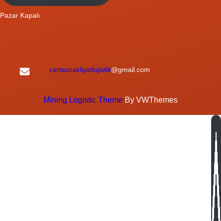
Pazar Kapalı
certasnakliyatlojistik
@gmail.com
Mining Logistic Theme
By VWThemes