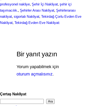
profesyonel nakliye
, 
Şehir İçi Nakliyat
, 
şehir içi
taşımacılık.
, 
Şehirler Arası Nakliyat
, 
Şehirlerarası
nakliyat
, 
sigortalı Nakliyat
, 
Tekirdağ Çorlu Evden Eve
Nakliyat
, 
Tekirdağ Evden Eve Nakliyat:
Bir yanıt yazın
Yorum yapabilmek için
oturum açmalısınız
.
Çertaş Nakliyat
Ara
S