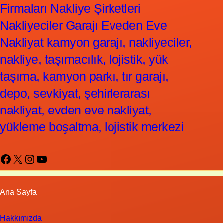
Firmaları Nakliye Şirketleri
Nakliyeciler Garajı Eveden Eve
Nakliyat kamyon garajı, nakliyeciler,
nakliye, taşımacılık, lojistik, yük
taşıma, kamyon parkı, tır garajı,
depo, sevkiyat, şehirlerarası
nakliyat, evden eve nakliyat,
yükleme boşaltma, lojistik merkezi
Facebook
X
Instagram
YouTube
Ana Sayfa
Hakkımızda