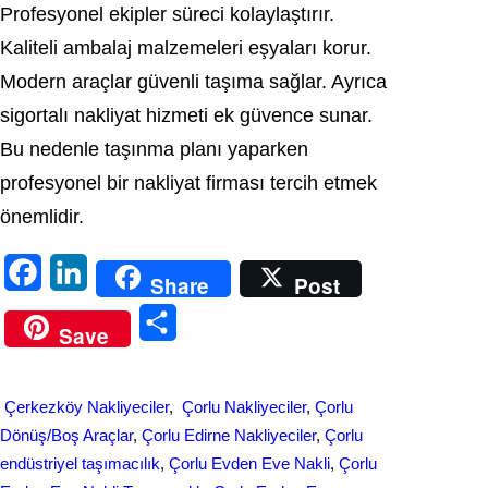
Profesyonel ekipler süreci kolaylaştırır.
Kaliteli ambalaj malzemeleri eşyaları korur.
Modern araçlar güvenli taşıma sağlar. Ayrıca
sigortalı nakliyat hizmeti ek güvence sunar.
Bu nedenle taşınma planı yaparken
profesyonel bir nakliyat firması tercih etmek
önemlidir.
F
L
Share
Post
a
i
S
Save
c
n
h
e
k
a
Çerkezköy Nakliyeciler
, 
Çorlu Nakliyeciler
, 
Çorlu
b
e
r
Dönüş/Boş Araçlar
, 
Çorlu Edirne Nakliyeciler
, 
Çorlu
o
d
endüstriyel taşımacılık
, 
Çorlu Evden Eve Nakli
, 
Çorlu
e