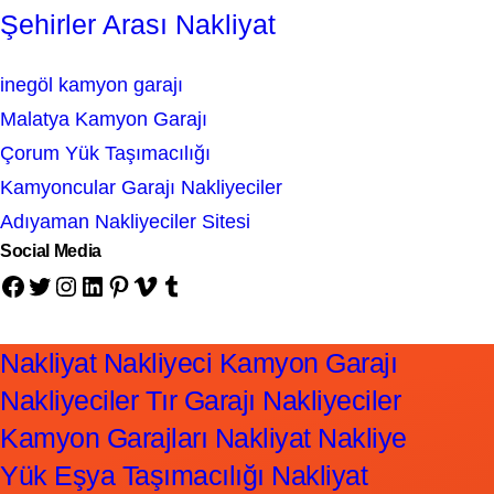
Şehirler Arası Nakliyat
inegöl kamyon garajı
Malatya Kamyon Garajı
Çorum Yük Taşımacılığı
Kamyoncular Garajı Nakliyeciler
Adıyaman Nakliyeciler Sitesi
Social Media
Facebook
Twitter
Instagram
LinkedIn
Pinterest
Vimeo
Tumblr
Nakliyat Nakliyeci Kamyon Garajı
Nakliyeciler Tır Garajı Nakliyeciler
Kamyon Garajları Nakliyat Nakliye
Yük Eşya Taşımacılığı Nakliyat