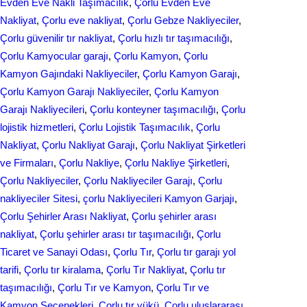
Evden Eve Nakli Taşımacılık
, 
Çorlu Evden Eve
o
I
Nakliyat
, 
Çorlu eve nakliyat
, 
Çorlu Gebze Nakliyeciler
, 
k
n
Çorlu güvenilir tır nakliyat
, 
Çorlu hızlı tır taşımacılığı
, 
Çorlu Kamyocular garajı
, 
Çorlu Kamyon
, 
Çorlu
Kamyon Gajındaki Nakliyeciler
, 
Çorlu Kamyon Garajı
, 
Çorlu Kamyon Garajı Nakliyeciler
, 
Çorlu Kamyon
Garajı Nakliyecileri
, 
Çorlu konteyner taşımacılığı
, 
Çorlu
lojistik hizmetleri
, 
Çorlu Lojistik Taşımacılık
, 
Çorlu
Nakliyat
, 
Çorlu Nakliyat Garajı
, 
Çorlu Nakliyat Şirketleri
ve Firmaları
, 
Çorlu Nakliye
, 
Çorlu Nakliye Şirketleri
, 
Çorlu Nakliyeciler
, 
Çorlu Nakliyeciler Garajı
, 
Çorlu
nakliyeciler Sitesi
, 
çorlu Nakliyecileri Kamyon Garjajı
, 
Çorlu Şehirler Arası Nakliyat
, 
Çorlu şehirler arası
nakliyat
, 
Çorlu şehirler arası tır taşımacılığı
, 
Çorlu
Ticaret ve Sanayi Odası
, 
Çorlu Tır
, 
Çorlu tır garajı yol
tarifi
, 
Çorlu tır kiralama
, 
Çorlu Tır Nakliyat
, 
Çorlu tır
taşımacılığı
, 
Çorlu Tır ve Kamyon
, 
Çorlu Tır ve
Kamyon Seçenekleri
, 
Çorlu tır yükü
, 
Çorlu uluslararası