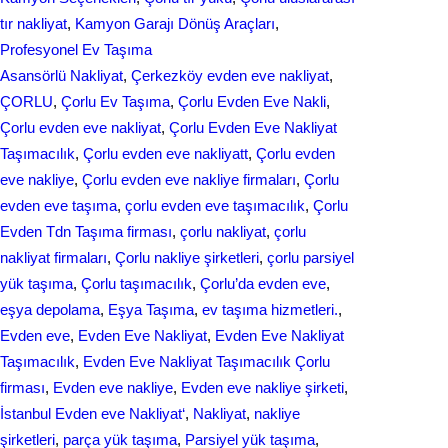
tır nakliyat
, 
Kamyon Garajı Dönüş Araçları
, 
Profesyonel Ev Taşıma
Asansörlü Nakliyat
, 
Çerkezköy evden eve nakliyat
, 
ÇORLU
, 
Çorlu Ev Taşıma
, 
Çorlu Evden Eve Nakli
, 
Çorlu evden eve nakliyat
, 
Çorlu Evden Eve Nakliyat
Taşımacılık
, 
Çorlu evden eve nakliyatt
, 
Çorlu evden
eve nakliye
, 
Çorlu evden eve nakliye firmaları
, 
Çorlu
evden eve taşıma
, 
çorlu evden eve taşımacılık
, 
Çorlu
Evden Tdn Taşıma firması
, 
çorlu nakliyat
, 
çorlu
nakliyat firmaları
, 
Çorlu nakliye şirketleri
, 
çorlu parsiyel
yük taşıma
, 
Çorlu taşımacılık
, 
Çorlu’da evden eve
, 
eşya depolama
, 
Eşya Taşıma
, 
ev taşıma hizmetleri.
, 
Evden eve
, 
Evden Eve Nakliyat
, 
Evden Eve Nakliyat
Taşımacılık
, 
Evden Eve Nakliyat Taşımacılık Çorlu
firması
, 
Evden eve nakliye
, 
Evden eve nakliye şirketi
, 
İstanbul Evden eve Nakliyat‘
, 
Nakliyat
, 
nakliye
şirketleri
, 
parça yük taşıma
, 
Parsiyel yük taşıma
, 