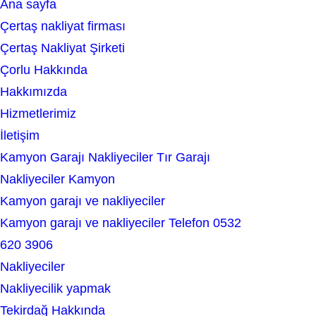
Ana sayfa
e
Çertaş nakliyat firması
a
Çertaş Nakliyat Şirketi
r
Çorlu Hakkında
c
Hakkımızda
h
Hizmetlerimiz
İletişim
Kamyon Garajı Nakliyeciler Tır Garajı
Nakliyeciler Kamyon
Kamyon garajı ve nakliyeciler
Kamyon garajı ve nakliyeciler Telefon 0532
620 3906
Nakliyeciler
Nakliyecilik yapmak
Tekirdağ Hakkında