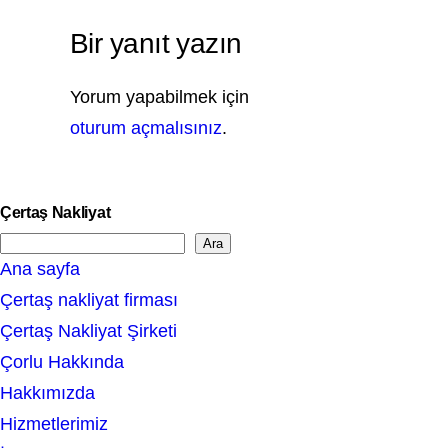
Bir yanıt yazın
Yorum yapabilmek için
oturum açmalısınız
.
Çertaş Nakliyat
Ara
S
Ana sayfa
e
Çertaş nakliyat firması
a
Çertaş Nakliyat Şirketi
r
Çorlu Hakkında
c
Hakkımızda
h
Hizmetlerimiz