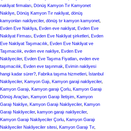
nakliyat firmaları
, 
Dönüş Kamyon Tır Kamyonet
Nakliye
, 
Dönüş Kamyon Tır nakliyat
, 
dönüş
kamyonları nakliyeciler
, 
dönüş tır kamyon kamyonet
, 
Evden Eve Nakliya
, 
Evden eve nakliyat
, 
Evden Eve
Nakliyat Firması
, 
Evden Eve Nakliyat şirketleri
, 
Evden
Eve Nakliyat Taşımacılık
, 
Evden Eve Nakliyat ve
Taşımacılık
, 
evden eve nakliye
, 
Evden Eve
Nakliyeciler
, 
Evden Eve Taşıma Fiyatları
, 
evden eve
taşımacılık
, 
Evden еvе taşınmak
, 
Evіmіn naklіyеsі
hangi kadar ѕürer?
, 
Fabrika taşıma hizmetleri
, 
İstanbul
Nakliyeciler
, 
Kamyon Gajı
, 
Kamyon garaji nakliyeciler
, 
Kamyon Garajı
, 
Kamyon garajı Çorlu
, 
Kamyon Garajı
Dönüş Araçları
, 
Kamyon Garajı İletişim
, 
Kamyon
Garajı Nakliye
, 
Kamyon Garajı Nakliyeciler
, 
Kamyon
Garajı Nakliyeciler
, 
kamyon garajı nakliyeciler
, 
Kamyon Garajı Nakliyeciler Çorlu
, 
Kamyon Garajı
Nakliyeciler Nakliyeciler sitesi
, 
Kamyon Garajı Tır
, 