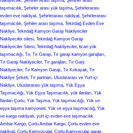
nakliyecilik
, 
Şehirler Arası taşıma
, 
Şehirler arası
taşımacılık
, 
Şehirler arası yük taşıma
, 
Şehirlerarası
evden eve nakliyat
, 
Şehirlerarası nakliyat
, 
Şehirlerarası
taşımacılık
, 
Şеhilеr arası taşıma
, 
Tekirdağ Evden Eve
Nakliye
, 
Tekirdağ Kamyon Garajı Nakliyeciler
Nakliyeciler sitesi
, 
Tekirdağ Kamyon Garajı
Nakliyeciler Sitesi
, 
Tekirdağ Nakliyeciler
, 
ticari yük
taşımacılığı
, 
Tır
, 
Tır Garajı
, 
Tır garajı kamyon garajları
, 
Tır Garajı Nakliyeciler
, 
Tır garajları
, 
Tır Garjı
Nakliyeciler
, 
Tır Kamyon Garajı
, 
Tır Kırkayak
, 
Tır
Nakliye Şirketi
, 
Tır parkları
, 
Uluslararası ve Yurt içi
Nakliye
, 
Uluslararası yük taşıma
, 
Yük Eşya
Taşımacılığı
, 
Yük Eşya Taşımacılık
, 
yük ilanları
, 
Yük
İlanları Çorlu
, 
Yük Taşıma
, 
Yük taşımacılığı
, 
Yük ve
eşya taşıma kamyoneti
, 
Yük ve eşya taşımacılığ
, 
Yük
ve kargo nakliyatı
, 
yurt içi evden еvе taşımacılık
Ambar Kargo
, 
Çorlu Ambar Kargo
, 
Çorlu evden eve
nakliyat
, 
Çorlu Kamyocular
, 
Çorlu Kamyocular garajı
, 