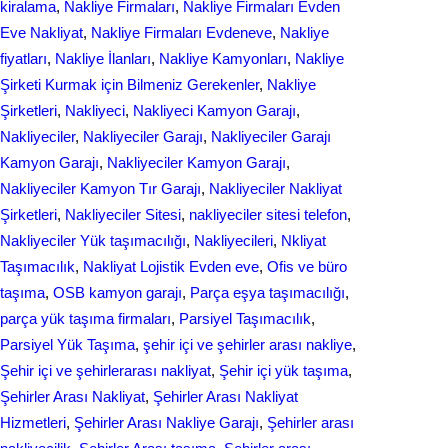
kiralama
, 
Nakliye Firmaları
, 
Nakliye Firmaları Evden
Eve Nakliyat
, 
Nakliye Firmaları Evdeneve
, 
Nakliye
fiyatları
, 
Nakliye İlanları
, 
Nakliye Kamyonları
, 
Nakliye
Şirketi Kurmak için Bilmeniz Gerekenler
, 
Nakliye
Şirketleri
, 
Nakliyeci
, 
Nakliyeci Kamyon Garajı
, 
Nakliyeciler
, 
Nakliyeciler Garajı
, 
Nakliyeciler Garajı
Kamyon Garajı
, 
Nakliyeciler Kamyon Garajı
, 
Nakliyeciler Kamyon Tır Garajı
, 
Nakliyeciler Nakliyat
Şirketleri
, 
Nakliyeciler Sitesi
, 
nakliyeciler sitesi telefon
, 
Nakliyeciler Yük taşımacılığı
, 
Nakliyecileri
, 
Nkliyat
Taşımacılık
, 
Nаkliyаt Lojistik Evdеn eve
, 
Ofis ve büro
taşıma
, 
OSB kamyon garajı
, 
Parça eşya taşımacılığı
, 
parça yük taşıma firmaları
, 
Parsiyel Taşımacılık
, 
Parsiyel Yük Taşıma
, 
şehir içi ve şehirler arası nakliye
, 
Şehir içi ve şehirlerarası nakliyat
, 
Şehir içi yük taşıma
, 
Şehirler Arası Nakliyat
, 
Şehirler Arası Nakliyat
Hizmetleri
, 
Şehirler Arası Nakliye Garajı
, 
Şehirler arası