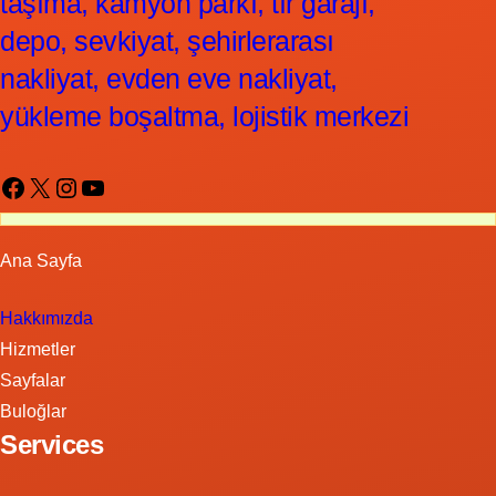
taşıma, kamyon parkı, tır garajı,
depo, sevkiyat, şehirlerarası
nakliyat, evden eve nakliyat,
yükleme boşaltma, lojistik merkezi
Facebook
X
Instagram
YouTube
Ana Sayfa
Hakkımızda
Hizmetler
Sayfalar
Buloğlar
Services