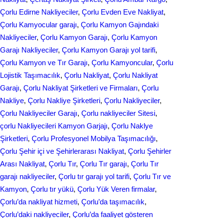
e
Çorlu Edirne Nakliyeciler
, 
Çorlu Evden Eve Nakliyat
, 
o
I
Çorlu Kamyocular garajı
, 
Çorlu Kamyon Gajındaki
k
n
Nakliyeciler
, 
Çorlu Kamyon Garajı
, 
Çorlu Kamyon
Garajı Nakliyeciler
, 
Çorlu Kamyon Garajı yol tarifi
, 
Çorlu Kamyon ve Tır Garajı
, 
Çorlu Kamyoncular
, 
Çorlu
Lojistik Taşımacılık
, 
Çorlu Nakliyat
, 
Çorlu Nakliyat
Garajı
, 
Çorlu Nakliyat Şirketleri ve Firmaları
, 
Çorlu
Nakliye
, 
Çorlu Nakliye Şirketleri
, 
Çorlu Nakliyeciler
, 
Çorlu Nakliyeciler Garajı
, 
Çorlu nakliyeciler Sitesi
, 
çorlu Nakliyecileri Kamyon Garjajı
, 
Çorlu Naklye
Şirketleri
, 
Çorlu Profesyonel Mobilya Taşımacılığı
, 
Çorlu Şehir içi ve Şehirlerarası Nakliyat
, 
Çorlu Şehirler
Arası Nakliyat
, 
Çorlu Tır
, 
Çorlu Tır garajı
, 
Çorlu Tır
garajı nakliyeciler
, 
Çorlu tır garajı yol tarifi
, 
Çorlu Tır ve
Kamyon
, 
Çorlu tır yükü
, 
Çorlu Yük Veren firmalar
, 
Çorlu’da nakliyat hizmeti
, 
Çorlu’da taşımacılık
, 
Çorlu’daki nakliyeciler
, 
Çorlu’da faaliyet gösteren