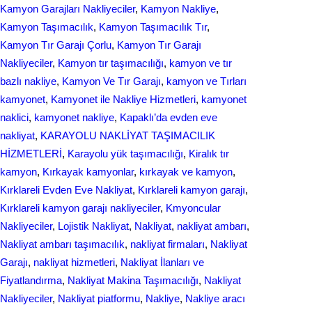
Kamyon Garajları Nakliyeciler
, 
Kamyon Nakliye
, 
Kamyon Taşımacılık
, 
Kamyon Taşımacılık Tır
, 
Kamyon Tır Garajı Çorlu
, 
Kamyon Tır Garajı
Nakliyeciler
, 
Kamyon tır taşımacılığı
, 
kamyon ve tır
bazlı nakliye
, 
Kamyon Ve Tır Garajı
, 
kamyon ve Tırları
kamyonet
, 
Kamyonet ile Nakliye Hizmetleri
, 
kamyonet
naklici
, 
kamyonet nakliye
, 
Kapaklı’da evden eve
nakliyat
, 
KARAYOLU NAKLİYAT TAŞIMACILIK
HİZMETLERİ
, 
Karayolu yük taşımacılığı
, 
Kiralık tır
kamyon
, 
Kırkayak kamyonlar
, 
kırkayak ve kamyon
, 
Kırklareli Evden Eve Nakliyat
, 
Kırklareli kamyon garajı
, 
Kırklareli kamyon garajı nakliyeciler
, 
Kmyoncular
Nakliyeciler
, 
Lojistik Nakliyat
, 
Nakliyat
, 
nakliyat ambarı
, 
Nakliyat ambarı taşımacılık
, 
nakliyat firmaları
, 
Nakliyat
Garajı
, 
nakliyat hizmetleri
, 
Nakliyat İlanları ve
Fiyatlandırma
, 
Nakliyat Makina Taşımacılığı
, 
Nakliyat
Nakliyeciler
, 
Nakliyat piatformu
, 
Nakliye
, 
Nakliye aracı