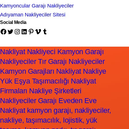
Kamyoncular Garajı Nakliyeciler
Adıyaman Nakliyeciler Sitesi
Social Media
Facebook
Twitter
Instagram
LinkedIn
Pinterest
Vimeo
Tumblr
Nakliyat Nakliyeci Kamyon Garajı
Nakliyeciler Tır Garajı Nakliyeciler
Kamyon Garajları Nakliyat Nakliye
Yük Eşya Taşımacılığı Nakliyat
Firmaları Nakliye Şirketleri
Nakliyeciler Garajı Eveden Eve
Nakliyat kamyon garajı, nakliyeciler,
nakliye, taşımacılık, lojistik, yük