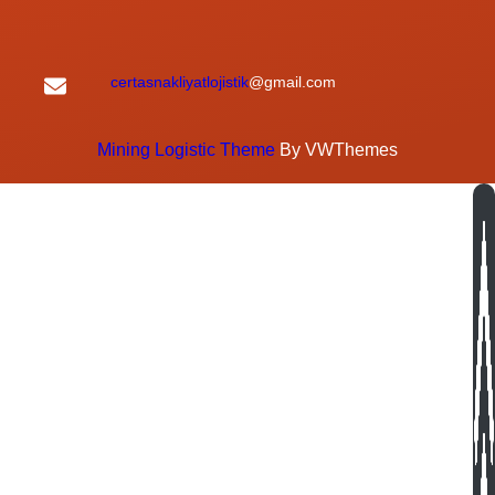
certasnakliyatlojistik
@gmail.com
Mining Logistic Theme
By VWThemes