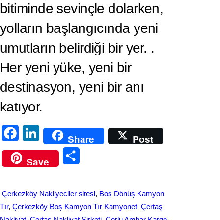
bitiminde sevinçle dolarken,
yolların başlangıcında yeni
umutların belirdiği bir yer. .
Her yeni yüke, yeni bir
destinasyon, yeni bir anı
katıyor.
F
L
Share
Post
a
i
S
Save
c
n
h
e
k
a
Çerkezköy Nakliyeciler sitesi
, 
Boş Dönüş Kamyon
b
e
r
Tır
, 
Çerkezköy Boş Kamyon Tır Kamyonet
, 
Çertaş
o
d
Nakliyat
, 
Çertaş Nakliyat Şirketi
, 
Çorlu Ambar Kargo
, 