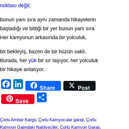
noktası değil;
bunun yanı sıra aynı zamanda hikayelerin
başladığı ve bittiği bir yer bunun yanı sıra
Her kamyonun arkasında bir yolculuk,
bir bekleyiş, bazen de bir hüzün saklı.
Burada, her
yük
bir sır taşıyor, her yolculuk
bir hikaye anlatıyor.
F
L
Share
Post
a
i
S
Save
c
n
h
e
k
a
Çorlu Ambar Kargo
, 
Çorlu Kamyocular garajı
, 
Çorlu
b
e
r
Kamyon Gajındaki Nakliyeciler
, 
Çorlu Kamyon Garajı
, 