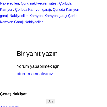
Nakliyecileri
, 
Çorlu nakliyecileri sitesi
, 
Çorluda
Kamyon
, 
Çorluda Kamyon garajı
, 
Çorluda Kamyon
garajı Nakliyeciler
, 
Kamyon
, 
Kamyon garajı Çorlu
, 
Kamyon Garajı Nakliyeciler
Bir yanıt yazın
Yorum yapabilmek için
oturum açmalısınız
.
Çertaş Nakliyat
Ara
S