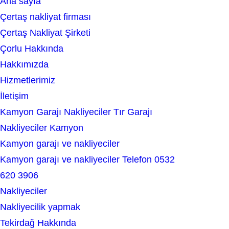
Ana sayfa
e
Çertaş nakliyat firması
a
Çertaş Nakliyat Şirketi
r
Çorlu Hakkında
c
Hakkımızda
h
Hizmetlerimiz
İletişim
Kamyon Garajı Nakliyeciler Tır Garajı
Nakliyeciler Kamyon
Kamyon garajı ve nakliyeciler
Kamyon garajı ve nakliyeciler Telefon 0532
620 3906
Nakliyeciler
Nakliyecilik yapmak
Tekirdağ Hakkında