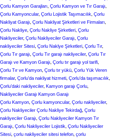
o
d
Çorlu Kamyon Garajları
, 
Çorlu Kamyon ve Tır Garajı
, 
e
Çorlu Kamyoncular
, 
Çorlu Lojistik Taşımacılık
, 
Çorlu
o
I
Nakliyat Garajı
, 
Çorlu Nakliyat Şirketleri ve Firmaları
, 
k
n
Çorlu Nakliye
, 
Çorlu Nakliye Şirketleri
, 
Çorlu
Nakliyeciler
, 
Çorlu Nakliyeciler Garajı
, 
Çorlu
nakliyeciler Sitesi
, 
Çorlu Naklye Şirketleri
, 
Çorlu Tır
, 
Çorlu Tır garajı
, 
Çorlu Tır garajı nakliyeciler
, 
Çorlu Tır
Garajı ve Kamyon Garajı
, 
Çorlu tır garajı yol tarifi
, 
Çorlu Tır ve Kamyon
, 
Çorlu tır yükü
, 
Çorlu Yük Veren
firmalar
, 
Çorlu’da nakliyat hizmeti
, 
Çorlu’da taşımacılık
, 
Çorlu’daki nakliyeciler
, 
Kamyon garajı Çorlu
, 
Nakliyeciler Garajı Kamyon Garajı
Çorlu Kamyon
, 
Çorlu kamyoncular
, 
Çorlu nakliyeciler
, 
Çorlu Nakliyeciler Çorlu Nakliye Tekirdağ
, 
Çorlu
nakliyeciler Garajı
, 
Çorlu Nakliyeciler Kamyon Tır
Garajı
, 
Çorlu Nakliyeciler Lojistik
, 
Çorlu Nakliyeciler
Sitesi
, 
çorlu nakliyeciler sitesi telefon
, 
çorlu