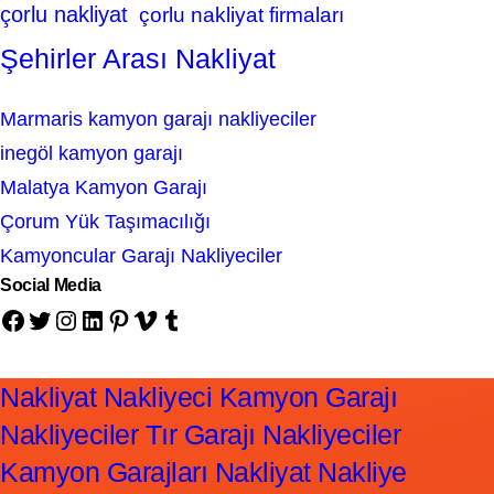
çorlu nakliyat
çorlu nakliyat firmaları
Şehirler Arası Nakliyat
Marmaris kamyon garajı nakliyeciler
inegöl kamyon garajı
Malatya Kamyon Garajı
Çorum Yük Taşımacılığı
Kamyoncular Garajı Nakliyeciler
Social Media
Facebook
Twitter
Instagram
LinkedIn
Pinterest
Vimeo
Tumblr
Nakliyat Nakliyeci Kamyon Garajı
Nakliyeciler Tır Garajı Nakliyeciler
Kamyon Garajları Nakliyat Nakliye