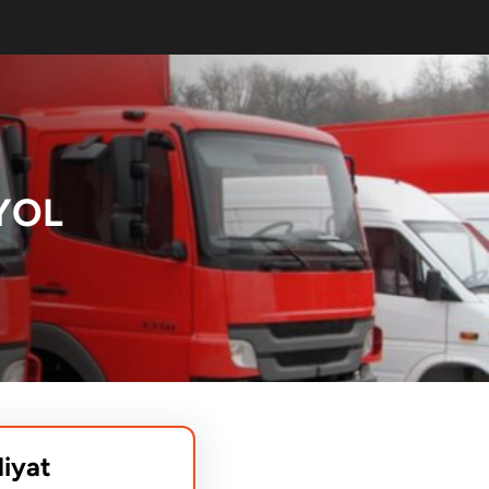
YOL
liyat