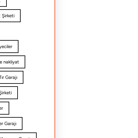
t
 Şirketi
yeciler
e nakliyat
ır Garajı
irketi
er
er Garajı