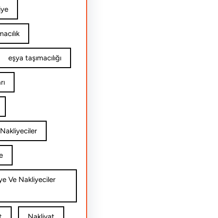
iye
acılık
eşya taşımacılığı
rı
Nakliyeciler
e
ye Ve Nakliyeciler
t
Nakliyat