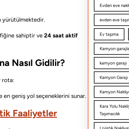
Evden eve nakl
en yürütülmektedir.
evden eve taşım
Ev taşıma
fiğine sahiptir ve
24 saat aktif
Kamyon garajla
a Nasıl Gidilir?
kamyon garajı
Kamyon Garajı 
 rota:
Kamyon Nakliy
e en geniş yol seçeneklerini sunar.
Kara Yolu Nakli
tik Faaliyetler
Taşımacılık
Lojistik Nakliya