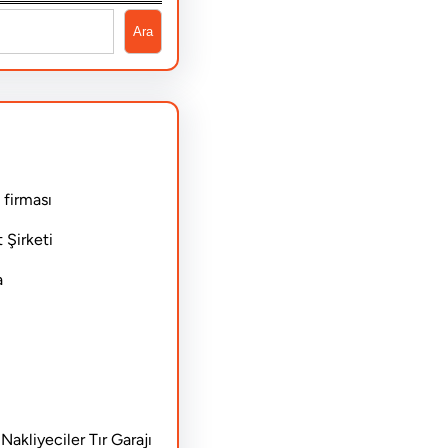
Ara
 firması
 Şirketi
a
akliyeciler Tır Garajı