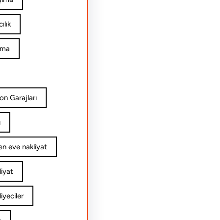
ılık
ıma
on Garajları
ı
n eve nakliyat
iyat
yeciler