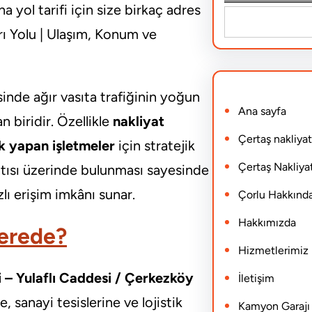
na yol tarifi için size birkaç adres
S
rı Yolu | Ulaşım, Konum ve
e
a
r
sinde ağır vasıta trafiğinin yoğun
Ana sayfa
c
n biridir. Özellikle
nakliyat
h
Çertaş nakliyat
lık yapan işletmeler
için stratejik
Çertaş Nakliyat
ntısı üzerinde bulunması sayesinde
ı erişim imkânı sunar.
Çorlu Hakkınd
Hakkımızda
Nerede?
Hizmetlerimiz
 – Yulaflı Caddesi / Çerkezköy
İletişim
, sanayi tesislerine ve lojistik
Kamyon Garajı N