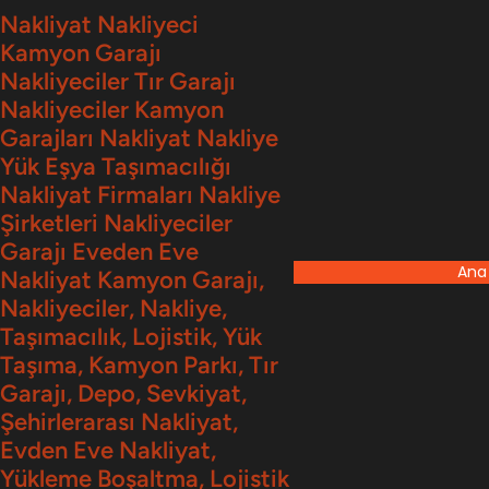
İçeriğe
Nakliyat Nakliyeci
Kamyon Garajı
geç
Nakliyeciler Tır Garajı
Nakliyeciler Kamyon
Garajları Nakliyat Nakliye
Yük Eşya Taşımacılığı
Nakliyat Firmaları Nakliye
Şirketleri Nakliyeciler
Garajı Eveden Eve
Ana
Nakliyat Kamyon Garajı,
Nakliyeciler, Nakliye,
Taşımacılık, Lojistik, Yük
Taşıma, Kamyon Parkı, Tır
Garajı, Depo, Sevkiyat,
Şehirlerarası Nakliyat,
Evden Eve Nakliyat,
Yükleme Boşaltma, Lojistik