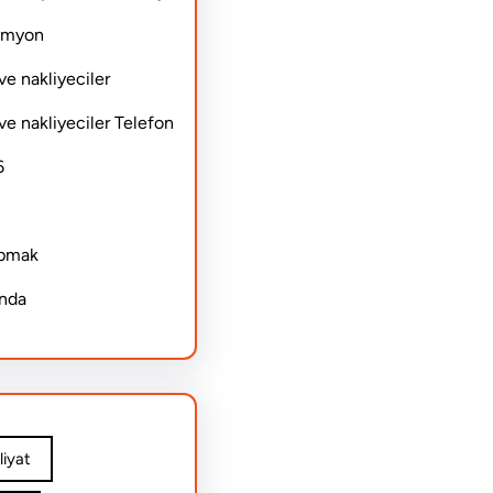
Kamyon
ve nakliyeciler
ve nakliyeciler Telefon
6
apmak
ında
iyat