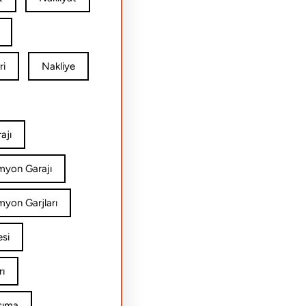
ri
Nakliye
ajı
amyon Garajı
myon Garjları
esi
rı
şıma