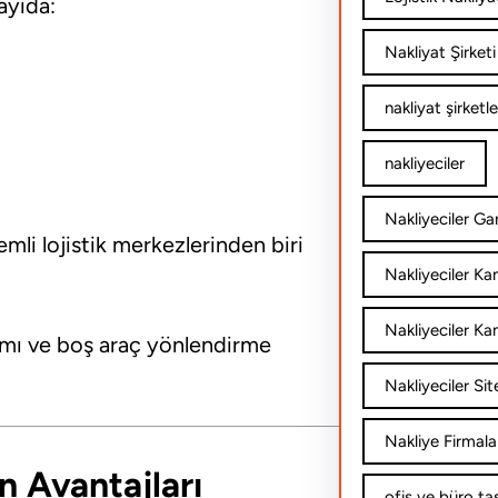
ayıda:
Nakliyat Şirketi
nakliyat şirketle
nakliyeciler
Nakliyeciler Gar
li lojistik merkezlerinden biri
Nakliyeciler K
Nakliyeciler Ka
ımı ve boş araç yönlendirme
Nakliyeciler Sit
Nakliye Firmala
n Avantajları
ofis ve büro ta