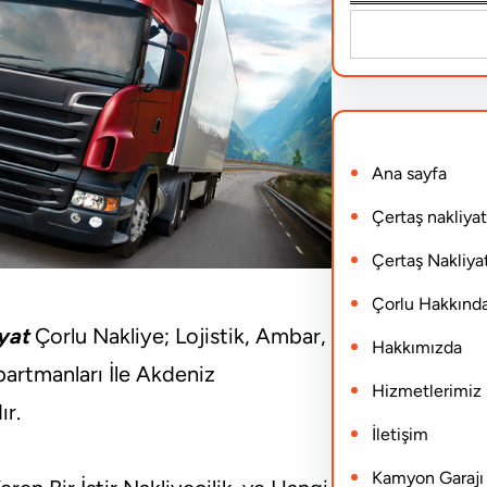
S
e
a
r
Ana sayfa
c
h
Çertaş nakliyat
Çertaş Nakliyat
Çorlu Hakkınd
iyat
Çorlu Nakliye; Lojistik, Ambar,
Hakkımızda
artmanları İle Akdeniz
Hizmetlerimiz
ır.
İletişim
Kamyon Garajı N