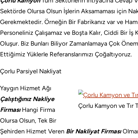
Çorlu Kamyon
Tüm Sektörlerin İhtiyacına Cevap Ver
Sektörde Olursa Olsun İşlerin Aksamaması için Na
Gerekmektedir. Örneğin Bir Fabrikanız var ve 
Personeliniz Çalışamaz ve Boşta Kalır, Ciddi Bir İş
Oluşur. Biz Bunları Biliyor Zamanlamaya Çok Önem
Ettiğimiz Yüklerle Referanslarımızı Çoğaltıyoruz.
Çorlu Parsiyel Nakliyat
Yaygın Hizmet Ağı
Çalıştığınız Nakliye
Çorlu Kamyon ve Tır T
Firması
Hangi Firma
Olursa Olsun, Tek Bir
Şehirden Hizmet Veren
Bir Nakliyat Firması
Olmam