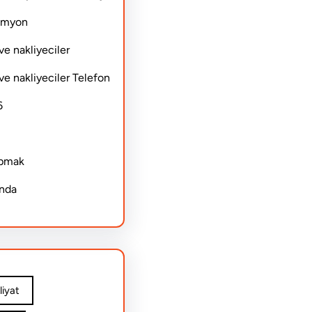
Kamyon
ve nakliyeciler
ve nakliyeciler Telefon
6
apmak
ında
iyat