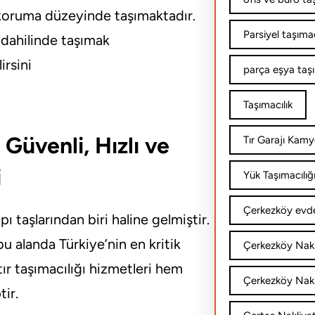
 koruma düzeyinde taşımaktadır.
Parsiyel taşımac
 dahilinde taşımak
irsini
parça eşya taş
Taşımacılık
 Güvenli, Hızlı ve
Tır Garajı Kamy
i
Yük Taşımacılığ
Çerkezköy evde
 taşlarından biri haline gelmiştir.
u alanda Türkiye’nin en kritik
Çerkezköy Nakl
ır taşımacılığı hizmetleri hem
Çerkezköy Nakli
ir.