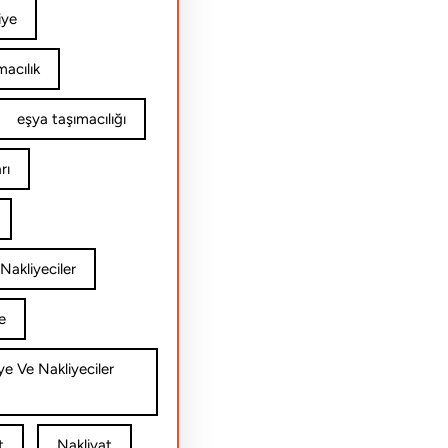
iye
acılık
eşya taşımacılığı
rı
Nakliyeciler
e
ye Ve Nakliyeciler
t
Nakliyat