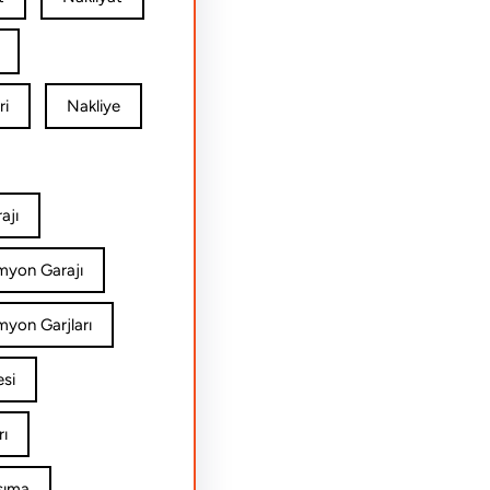
ri
Nakliye
ajı
amyon Garajı
myon Garjları
esi
rı
şıma