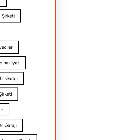
t
 Şirketi
yeciler
e nakliyat
ır Garajı
irketi
er
er Garajı