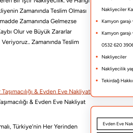
en Bir İştir Nakliyecilik. ve Hangi
Nakliyeciler 
kliyenin Zamanında Teslim Olması
Hammadde Zamanında Gelmezse
Kamyon garajı 
 Kaybı Olur ve Büyük Zararlar
Kamyon garajı 
 Veriyoruz.. Zamanında Teslim
0532 620 390
Nakliyeciler
Nakliyecilik y
Tekirdağ Hakk
aşımacılığı & Evden Eve Nakliyat
Evden Eve Nakl
alı, Türkiye’nin Her Yerinden