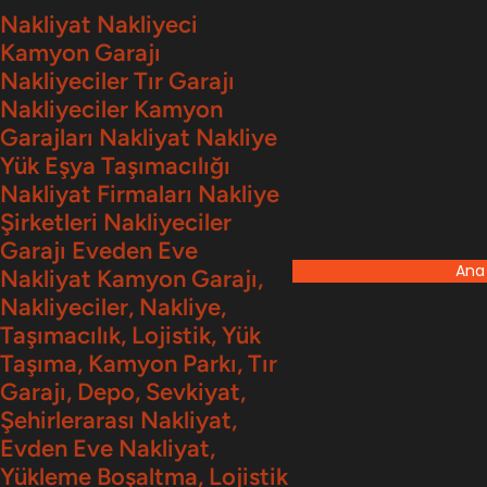
İçeriğe
Nakliyat Nakliyeci
Kamyon Garajı
geç
Nakliyeciler Tır Garajı
Nakliyeciler Kamyon
Garajları Nakliyat Nakliye
Yük Eşya Taşımacılığı
Nakliyat Firmaları Nakliye
Şirketleri Nakliyeciler
Garajı Eveden Eve
Ana
Nakliyat Kamyon Garajı,
Nakliyeciler, Nakliye,
Taşımacılık, Lojistik, Yük
Taşıma, Kamyon Parkı, Tır
Garajı, Depo, Sevkiyat,
Şehirlerarası Nakliyat,
Evden Eve Nakliyat,
Yükleme Boşaltma, Lojistik