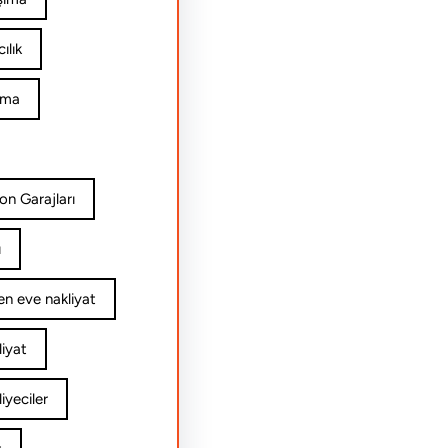
ılık
ıma
on Garajları
ı
n eve nakliyat
iyat
yeciler