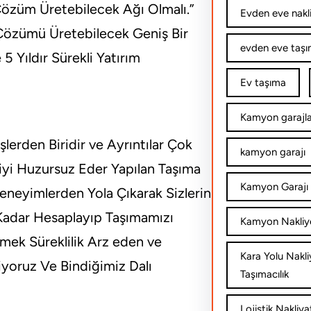
Çözüm Üretebilecek Ağı Olmalı.”
Evden eve nakl
 Çözümü Üretebilecek Geniş Bir
evden eve taşım
5 Yıldır Sürekli Yatırım
Ev taşıma
Kamyon garajla
lerden Biridir ve Ayrıntılar Çok
kamyon garajı
riyi Huzursuz Eder Yapılan Taşıma
Kamyon Garajı 
eneyimlerden Yola Çıkarak Sizlerin
 Kadar Hesaplayıp Taşımamızı
Kamyon Nakliy
mek Süreklilik Arz eden ve
Kara Yolu Nakli
iyoruz Ve Bindiğimiz Dalı
Taşımacılık
Lojistik Nakliya