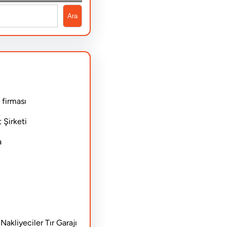
Ara
 firması
 Şirketi
a
akliyeciler Tır Garajı