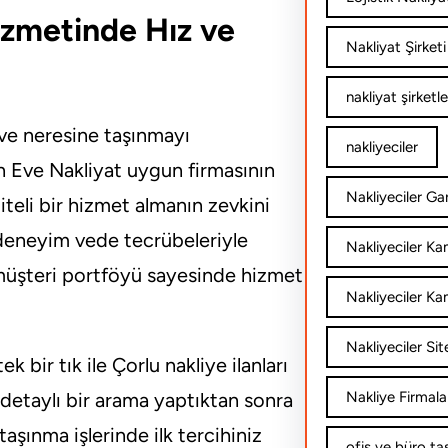
Hizmetinde Hız ve
Nakliyat Şirketi
nakliyat şirketle
 ve neresine taşınmayı
nakliyeciler
n Eve Nakliyat uygun firmasının
Nakliyeciler Gar
liteli bir hizmet almanın zevkini
 deneyim vede tecrübeleriyle
Nakliyeciler K
 müşteri portföyü sayesinde hizmet
Nakliyeciler Ka
Nakliyeciler Sit
bir tık ile Çorlu nakliye ilanları
Nakliye Firmala
 detaylı bir arama yaptıktan sonra
t taşınma işlerinde ilk tercihiniz
ofis ve büro ta