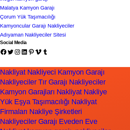
Malatya Kamyon Garajı
Çorum Yük Taşımacılığı
Kamyoncular Garajı Nakliyeciler
Adıyaman Nakliyeciler Sitesi
Social Media
Facebook
Twitter
Instagram
LinkedIn
Pinterest
Vimeo
Tumblr
Nakliyat Nakliyeci Kamyon Garajı
Nakliyeciler Tır Garajı Nakliyeciler
Kamyon Garajları Nakliyat Nakliye
Yük Eşya Taşımacılığı Nakliyat
Firmaları Nakliye Şirketleri
Nakliyeciler Garajı Eveden Eve