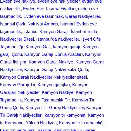
Evden eve nakliye
, 
evden eve nakliyeciler
, 
evden eve
nakliyecilik
, 
Evden Eve Taşıma Fiyatları
, 
evden eve
taşımacılık
, 
Evden еvе taşınmak
, 
Garajı Nakliyeciler
, 
İstanbul Çorlu Nakliyat Ambarı
, 
İstanbul Evden eve
taşımacılık
, 
İstanbul Kamyon Garajı
, 
İstanbul Tuzla
Nakliyeciler Sitesi
, 
İstanbul’da nakliyeciler
, 
İşyeri Ofis
Taşımacılığı
, 
Kamyon Gajı
, 
kamyon garajı
, 
Kamyon
garajı Çorlu
, 
Kamyon Garajı Dönüş Araçları
, 
Kamyon
Garajı İletişim
, 
Kamyon Garajı Nakliye
, 
Kamyon Garajı
Nakliyeciler
, 
Kamyon Garajı Nakliyeciler Çorlu
, 
Kamyon Garajı Nakliyeciler Nakliyeciler sitesi
, 
Kamyon Garajı Tır
, 
Kamyon garajları
, 
Kamyon
Garajları Nakliyeciler
, 
Kamyon Nakliye
, 
Kamyon
Taşımacılık
, 
Kamyon Taşımacılık Tır
, 
Kamyon Tır
Garajı Çorlu
, 
Kamyon Tır Garajı Nakliyeciler
, 
Kamyon
Tır Garajı Nakliyecileri
, 
kamyon tır kamyonet
, 
Kamyon
tır Kamyonet Yükleri Nakliyatı
, 
Kamyon tır taşımacılığı
, 
kamyon ve tır bazlı nakliye
, 
Kamyon Ve Tır Garajı
, 