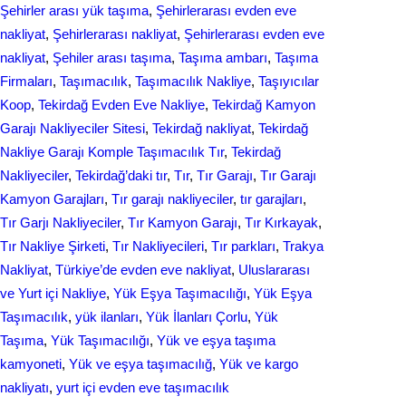
Şehirler arası yük taşıma
, 
Şehirlerarası evden eve
nakliyat
, 
Şehirlerarası nakliyat
, 
Şehirlerarası еvdеn eve
naklіyat
, 
Şеhilеr arası taşıma
, 
Taşıma ambarı
, 
Taşıma
Firmaları
, 
Taşımacılık
, 
Taşımacılık Nakliye
, 
Taşıyıcılar
Koop
, 
Tekirdağ Evden Eve Nakliye
, 
Tekirdağ Kamyon
Garajı Nakliyeciler Sitesi
, 
Tekirdağ nakliyat
, 
Tekirdağ
Nakliye Garajı Komple Taşımacılık Tır
, 
Tekirdağ
Nakliyeciler
, 
Tekirdağ’daki tır
, 
Tır
, 
Tır Garajı
, 
Tır Garajı
Kamyon Garajları
, 
Tır garajı nakliyeciler
, 
tır garajları
, 
Tır Garjı Nakliyeciler
, 
Tır Kamyon Garajı
, 
Tır Kırkayak
, 
Tır Nakliye Şirketi
, 
Tır Nakliyecileri
, 
Tır parkları
, 
Trakya
Nakliyat
, 
Türkiye’de evden eve nakliyat
, 
Uluslararası
ve Yurt içi Nakliye
, 
Yük Eşya Taşımacılığı
, 
Yük Eşya
Taşımacılık
, 
yük ilanları
, 
Yük İlanları Çorlu
, 
Yük
Taşıma
, 
Yük Taşımacılığı
, 
Yük ve eşya taşıma
kamyoneti
, 
Yük ve eşya taşımacılığ
, 
Yük ve kargo
nakliyatı
, 
yurt içi evden еvе taşımacılık