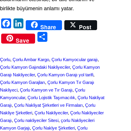
birlikte büyümenin anlamı yatar.
F
L
Share
Post
a
i
S
Save
c
n
h
e
k
a
Çorlu
, 
Çorlu Ambar Kargo
, 
Çorlu Kamyocular garajı
, 
b
e
r
Çorlu Kamyon Gajındaki Nakliyeciler
, 
Çorlu Kamyon
o
d
Garajı Nakliyeciler
, 
Çorlu Kamyon Garajı yol tarifi
, 
e
Çorlu Kamyon Garajları
, 
Çorlu Kamyon Tır Garajı
o
I
Nakliyeci
, 
Çorlu Kamyon ve Tır Garajı
, 
Çorlu
k
n
Kamyoncular
, 
Çorlu Lojistik Taşımacılık
, 
Çorlu Nakliyat
Garajı
, 
Çorlu Nakliyat Şirketleri ve Firmaları
, 
Çorlu
Nakliye Şirketleri
, 
Çorlu Nakliyeciler
, 
Çorlu Nakliyeciler
Garajı
, 
Çorlu nakliyeciler Sitesi
, 
çorlu Nakliyecileri
Kamyon Garjajı
, 
Çorlu Naklye Şirketleri
, 
Çorlu