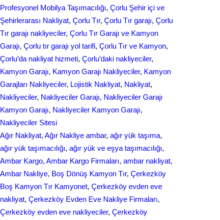
Profesyonel Mobilya Taşımacılığı
, 
Çorlu Şehir içi ve
Şehirlerarası Nakliyat
, 
Çorlu Tır
, 
Çorlu Tır garajı
, 
Çorlu
Tır garajı nakliyeciler
, 
Çorlu Tır Garajı ve Kamyon
Garajı
, 
Çorlu tır garajı yol tarifi
, 
Çorlu Tır ve Kamyon
, 
Çorlu’da nakliyat hizmeti
, 
Çorlu’daki nakliyeciler
, 
Kamyon Garajı
, 
Kamyon Garajı Nakliyeciler
, 
Kamyon
Garajları Nakliyeciler
, 
Lojistik Nakliyat
, 
Nakliyat
, 
Nakliyeciler
, 
Nakliyeciler Garajı
, 
Nakliyeciler Garajı
Kamyon Garajı
, 
Nakliyeciler Kamyon Garajı
, 
Nakliyeciler Sitesi
Ağır Nakliyat
, 
Ağır Nakliye ambar
, 
ağır yük taşıma
, 
ağır yük taşımacılığı
, 
ağır yük ve eşya taşımacılığı
, 
Ambar Kargo
, 
Ambar Kargo Firmaları
, 
ambar nakliyat
, 
Ambar Nakliye
, 
Boş Dönüş Kamyon Tır
, 
Çerkezköy
Boş Kamyon Tır Kamyonet
, 
Çerkezköy evden eve
nakliyat
, 
Çerkezköy Evden Eve Nakliye Firmaları
, 
Çerkezköy evden eve nakliyeciler
, 
Çerkezköy