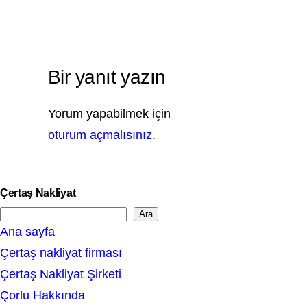
Bir yanıt yazın
Yorum yapabilmek için
oturum açmalısınız
.
Çertaş Nakliyat
Ara
S
Ana sayfa
e
Çertaş nakliyat firması
a
Çertaş Nakliyat Şirketi
r
Çorlu Hakkında
c