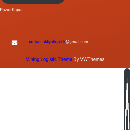
Pazar Kapalı
certasnakliyatlojistik
@gmail.com
Mining Logistic Theme
By VWThemes