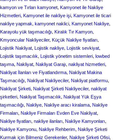
kamyon ve Tırları kamyonet
, 
Kamyonet ile Nakliye
Hizmetleri
, 
Kamyonet ile nakliye işi
, 
Kamyonet ile ticari
nakliye yapmak
, 
kamyonet naklici
, 
Kamyonet Nakliye
, 
Karayolu yük taşımacılığı
, 
Kiralık Tır Kamyon
, 
Kmyoncular Nakliyeciler
, 
Küçük Nakliye fiyatları
, 
Lojistik Nakliyat
, 
Lojistik nakliye
, 
Lojistik sevkiyat
, 
Lojistik taşımacılık
, 
Lojistik yönetim sistemleri
, 
lowbed
taşıma
, 
Nakliyat
, 
Nakliyat Garajı
, 
nakliyat hizmetleri
, 
Nakliyat İlanları ve Fiyatlandırma
, 
Nakliyat Makina
Taşımacılığı
, 
Nakliyat Nakliyeciler
, 
Nakliyat piatformu
, 
Nakliyat Şirketi
, 
Nakliyat Şirketi Nakliyeciler
, 
nakliyat
şirketleri
, 
Nakliyat Taşımacılık
, 
Nakliyat Yük Eşya
taşımacılığı
, 
Nakliye
, 
Nakliye aracı kiralama
, 
Nakliye
Firmaları
, 
Nakliye Firmaları Evden Eve Nakliyat
, 
Nakliye fiyatları
, 
nakliye ilanları
, 
Nakliye Kamyonları
, 
Nakliye Kamyonu
, 
Nakliye Rehberim
, 
Nakliye Şirketi
Kurmak için Bilmeniz Gerekenler
, 
Nakliye Şirketi Ofisi
, 