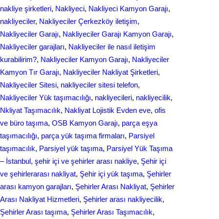
nakliye şirketleri
, 
Nakliyeci
, 
Nakliyeci Kamyon Garajı
, 
nakliyeciler
, 
Nakliyeciler Çerkezköy iletişim
, 
Nakliyeciler Garajı
, 
Nakliyeciler Garajı Kamyon Garajı
, 
Nakliyeciler garajları
, 
Nakliyeciler ile nasıl iletişim
kurabilirim?
, 
Nakliyeciler Kamyon Garajı
, 
Nakliyeciler
Kamyon Tır Garajı
, 
Nakliyeciler Nakliyat Şirketleri
, 
Nakliyeciler Sitesi
, 
nakliyeciler sitesi telefon
, 
Nakliyeciler Yük taşımacılığı
, 
nakliyecileri
, 
nakliyecilik
, 
Nkliyat Taşımacılık
, 
Nаkliyаt Lojistik Evdеn eve
, 
ofis
ve büro taşıma
, 
OSB Kamyon Garajı
, 
parça eşya
taşımacılığı
, 
parça yük taşıma firmaları
, 
Parsiyel
taşımacılık
, 
Parsiyel yük taşıma
, 
Parsiyel Yük Taşıma
– İstanbul
, 
şehir içi ve şehirler arası nakliye
, 
Şehir içi
ve şehirlerarası nakliyat
, 
Şehir içi yük taşıma
, 
Şehirler
arası kamyon garajları
, 
Şehirler Arası Nakliyat
, 
Şehirler
Arası Nakliyat Hizmetleri
, 
Şehirler arası nakliyecilik
, 
Şehirler Arası taşıma
, 
Şehirler Arası Taşımacılık
, 