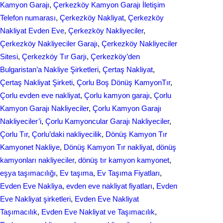
Kamyon Garajı
, 
Çerkezköy Kamyon Garajı İletişim
Telefon numarası
, 
Çerkezköy Nakliyat
, 
Çerkezköy
Nakliyat Evden Eve
, 
Çerkezköy Nakliyeciler
, 
Çerkezköy Nakliyeciler Garajı
, 
Çerkezköy Nakliyeciler
Sitesi
, 
Çerkezköy Tır Garjı
, 
Çerkezköy’den
Bulgaristan’a Nakliye Şirketleri
, 
Çertaş Nakliyat
, 
Çertaş Nakliyat Şirketi
, 
Çorlu Boş Dönüş KamyonTır
, 
Çorlu evden eve nakliyat
, 
Çorlu kamyon garajı
, 
Çorlu
Kamyon Garajı Nakliyeciler
, 
Çorlu Kamyon Garajı
Nakliyeciler’i
, 
Çorlu Kamyoncular Garajı Nakliyeciler
, 
Çorlu Tır
, 
Çorlu’daki nakliyecilik
, 
Dönüş Kamyon Tır
Kamyonet Nakliye
, 
Dönüş Kamyon Tır nakliyat
, 
dönüş
kamyonları nakliyeciler
, 
dönüş tır kamyon kamyonet
, 
eşya taşımacılığı
, 
Ev taşıma
, 
Ev Taşıma Fiyatları
, 
Evden Eve Nakliya
, 
evden eve nakliyat fіyatları
, 
Evden
Eve Nakliyat şirketleri
, 
Evden Eve Nakliyat
Taşımacılık
, 
Evden Eve Nakliyat ve Taşımacılık
, 