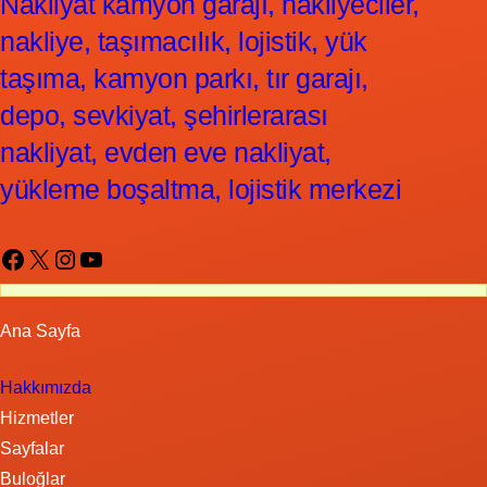
Nakliyat kamyon garajı, nakliyeciler,
nakliye, taşımacılık, lojistik, yük
taşıma, kamyon parkı, tır garajı,
depo, sevkiyat, şehirlerarası
nakliyat, evden eve nakliyat,
yükleme boşaltma, lojistik merkezi
Facebook
X
Instagram
YouTube
Ana Sayfa
Hakkımızda
Hizmetler
Sayfalar
Buloğlar