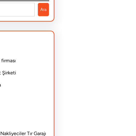
Ara
 firması
 Şirketi
a
akliyeciler Tır Garajı