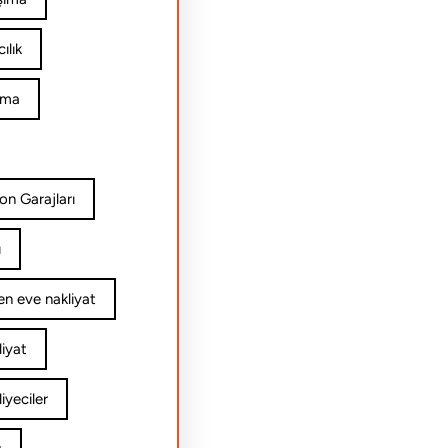
ılık
ıma
on Garajları
ı
n eve nakliyat
iyat
yeciler