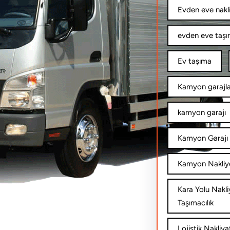
Evden eve nakl
evden eve taşım
Ev taşıma
Kamyon garajla
kamyon garajı
Kamyon Garajı 
Kamyon Nakliy
Kara Yolu Nakli
Taşımacılık
Lojistik Nakliya