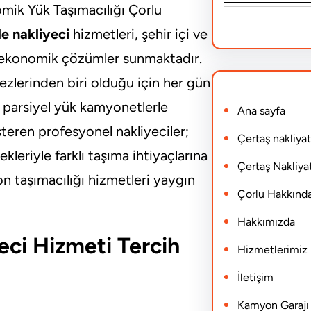
omik Yük Taşımacılığı Çorlu
S
e nakliyeci
hizmetleri, şehir içi ve
e
 ve ekonomik çözümler sunmaktadır.
a
kezlerinden biri olduğu için her gün
r
e parsiyel yük kamyonetlerle
Ana sayfa
c
teren profesyonel nakliyeciler;
h
Çertaş nakliyat
leriyle farklı taşıma ihtiyaçlarına
Çertaş Nakliyat
 taşımacılığı hizmetleri yaygın
Çorlu Hakkınd
Hakkımızda
ci Hizmeti Tercih
Hizmetlerimiz
İletişim
Kamyon Garajı N