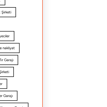
t
 Şirketi
yeciler
e nakliyat
ır Garajı
irketi
er
er Garajı