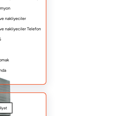
Kamyon
ve nakliyeciler
ve nakliyeciler Telefon
6
apmak
ında
iyat