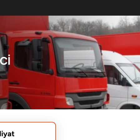
CI
liyat