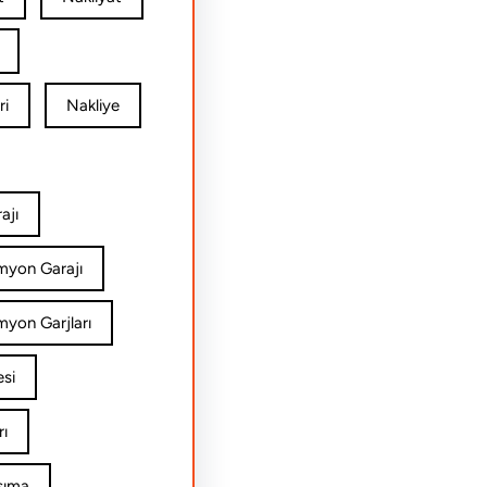
ri
Nakliye
ajı
amyon Garajı
myon Garjları
esi
rı
şıma