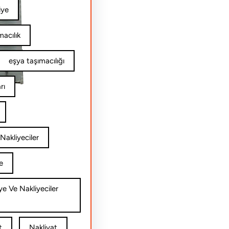
iye
acılık
eşya taşımacılığı
rı
Nakliyeciler
e
ye Ve Nakliyeciler
t
Nakliyat