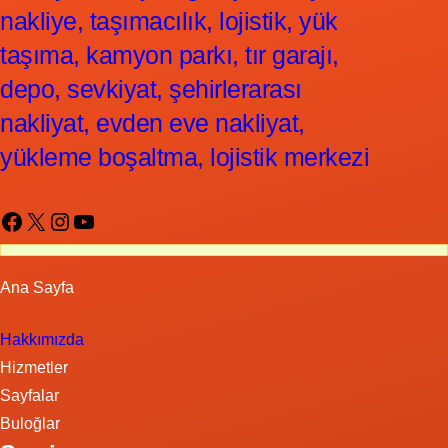
nakliye, taşımacılık, lojistik, yük
taşıma, kamyon parkı, tır garajı,
depo, sevkiyat, şehirlerarası
nakliyat, evden eve nakliyat,
yükleme boşaltma, lojistik merkezi
Facebook
X
Instagram
YouTube
Ana Sayfa
Hakkımızda
Hizmetler
Sayfalar
Buloğlar