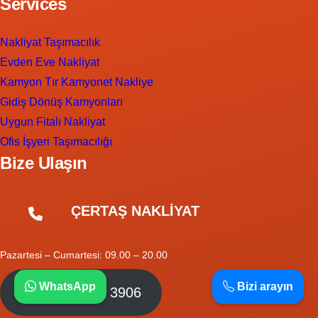
Services
Nakliyat Taşımacılık
Evden Eve Nakliyat
Kamyon Tır Kamyonet Nakliye
Gidiş Dönüş Kamyonları
Uygun Fitalı Nakliyat
Ofis İşyeri Taşımacılığı
Bize Ulaşın
ÇERTAŞ NAKLİYAT
Pazartesi – Cumartesi: 09.00 – 20.00
WhatsApp
Bizi arayın
Tel: 0532 620 3906