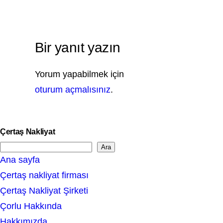
Bir yanıt yazın
Yorum yapabilmek için
oturum açmalısınız
.
Çertaş Nakliyat
Ara
S
Ana sayfa
e
Çertaş nakliyat firması
a
Çertaş Nakliyat Şirketi
r
Çorlu Hakkında
c
Hakkımızda