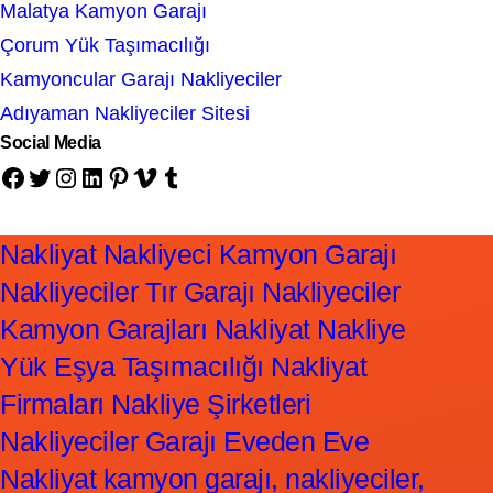
Malatya Kamyon Garajı
Çorum Yük Taşımacılığı
Kamyoncular Garajı Nakliyeciler
Adıyaman Nakliyeciler Sitesi
Social Media
Facebook
Twitter
Instagram
LinkedIn
Pinterest
Vimeo
Tumblr
Nakliyat Nakliyeci Kamyon Garajı
Nakliyeciler Tır Garajı Nakliyeciler
Kamyon Garajları Nakliyat Nakliye
Yük Eşya Taşımacılığı Nakliyat
Firmaları Nakliye Şirketleri
Nakliyeciler Garajı Eveden Eve
Nakliyat kamyon garajı, nakliyeciler,