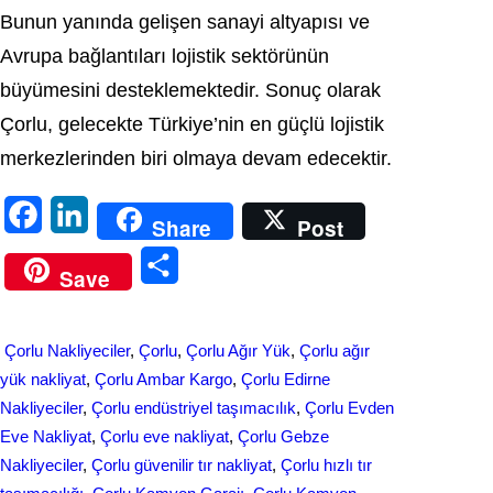
Bunun yanında gelişen sanayi altyapısı ve
Avrupa bağlantıları lojistik sektörünün
büyümesini desteklemektedir. Sonuç olarak
Çorlu, gelecekte Türkiye’nin en güçlü lojistik
merkezlerinden biri olmaya devam edecektir.
F
L
Share
Post
a
i
S
Save
c
n
h
e
k
a
Çorlu Nakliyeciler
, 
Çorlu
, 
Çorlu Ağır Yük
, 
Çorlu ağır
b
e
r
yük nakliyat
, 
Çorlu Ambar Kargo
, 
Çorlu Edirne
o
d
Nakliyeciler
, 
Çorlu endüstriyel taşımacılık
, 
Çorlu Evden
e
Eve Nakliyat
, 
Çorlu eve nakliyat
, 
Çorlu Gebze
o
I
Nakliyeciler
, 
Çorlu güvenilir tır nakliyat
, 
Çorlu hızlı tır
k
n