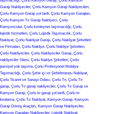
taşımacılığı
, 
Çorlu Kamyon Garajı
, 
Çorlu Kamyon
Garajı Nakliyeciler
, 
Çorlu Kamyon Garajı Nakliyecileri
, 
Çorlu Kamyon Garajı yol tarifi
, 
Çorlu Kamyon Garajları
, 
Çorlu Kamyon Tır Garajı Nakliyeci
, 
Çorlu
Kamyoncular
, 
Çorlu konteyner taşımacılığı
, 
Çorlu
lojistik hizmetleri
, 
Çorlu Lojistik Taşımacılık
, 
Çorlu
Nakliyat
, 
Çorlu Nakliyat Garajı
, 
Çorlu Nakliyat Şirketleri
ve Firmaları
, 
Çorlu Nakliye
, 
Çorlu Nakliye Şirketleri
, 
Çorlu Nakliyeciler
, 
Çorlu Nakliyeciler Garajı
, 
Çorlu
nakliyeciler Sitesi
, 
Çorlu Naklye Şirketleri
, 
Çorlu
parsiyel yük taşıma
, 
Çorlu Profesyonel Mobilya
Taşımacılığı
, 
Çorlu Şehir içi ve Şehirlerarası Nakliyat
, 
Çorlu Ticaret ve Sanayi Odası
, 
Çorlu Tır
, 
Çorlu Tır
garajı
, 
Çorlu Tır garajı nakliyeciler
, 
Çorlu Tır Garajı ve
Kamyon Garajı
, 
Çorlu tır garajı yol tarifi
, 
Çorlu tır
kiralama
, 
Çorlu Tır Nakliyat
, 
Kamyon Garajı
, 
Kamyon
Garajı Dönüş Araçları
, 
Kamyon Garajı Nakliyeciler
, 
Kamyon Garajları Nakliyeciler
, 
Lojistik Nakliyat
, 