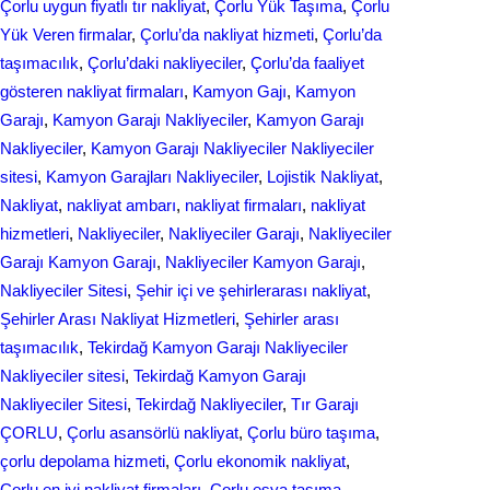
Çorlu uygun fiyatlı tır nakliyat
, 
Çorlu Yük Taşıma
, 
Çorlu
Yük Veren firmalar
, 
Çorlu’da nakliyat hizmeti
, 
Çorlu’da
taşımacılık
, 
Çorlu’daki nakliyeciler
, 
Çorlu’da faaliyet
gösteren nakliyat firmaları
, 
Kamyon Gajı
, 
Kamyon
Garajı
, 
Kamyon Garajı Nakliyeciler
, 
Kamyon Garajı
Nakliyeciler
, 
Kamyon Garajı Nakliyeciler Nakliyeciler
sitesi
, 
Kamyon Garajları Nakliyeciler
, 
Lojistik Nakliyat
, 
Nakliyat
, 
nakliyat ambarı
, 
nakliyat firmaları
, 
nakliyat
hizmetleri
, 
Nakliyeciler
, 
Nakliyeciler Garajı
, 
Nakliyeciler
Garajı Kamyon Garajı
, 
Nakliyeciler Kamyon Garajı
, 
Nakliyeciler Sitesi
, 
Şehir içi ve şehirlerarası nakliyat
, 
Şehirler Arası Nakliyat Hizmetleri
, 
Şehirler arası
taşımacılık
, 
Tekirdağ Kamyon Garajı Nakliyeciler
Nakliyeciler sitesi
, 
Tekirdağ Kamyon Garajı
Nakliyeciler Sitesi
, 
Tekirdağ Nakliyeciler
, 
Tır Garajı
ÇORLU
, 
Çorlu asansörlü nakliyat
, 
Çorlu büro taşıma
, 
çorlu depolama hizmeti
, 
Çorlu ekonomik nakliyat
, 
Çorlu en iyi nakliyat firmaları
, 
Çorlu eşya taşıma