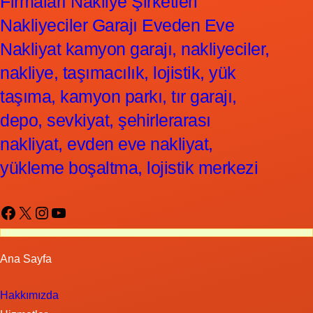
Firmaları Nakliye Şirketleri
Nakliyeciler Garajı Eveden Eve
Nakliyat kamyon garajı, nakliyeciler,
nakliye, taşımacılık, lojistik, yük
taşıma, kamyon parkı, tır garajı,
depo, sevkiyat, şehirlerarası
nakliyat, evden eve nakliyat,
yükleme boşaltma, lojistik merkezi
Facebook
X
Instagram
YouTube
Ana Sayfa
Hakkımızda