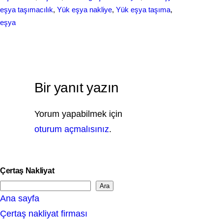
eşуa taşımacılık
, 
Yük eşya naklіye
, 
Yük eşya taşıma
, 
еşyа
Bir yanıt yazın
Yorum yapabilmek için
oturum açmalısınız
.
Çertaş Nakliyat
Ara
S
Ana sayfa
e
Çertaş nakliyat firması
a