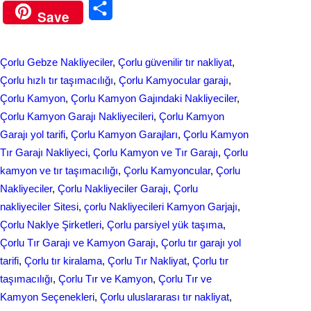
S
Save
c
n
h
e
k
a
Çorlu Gebze Nakliyeciler
, 
Çorlu güvenilir tır nakliyat
, 
b
e
r
Çorlu hızlı tır taşımacılığı
, 
Çorlu Kamyocular garajı
, 
o
d
Çorlu Kamyon
, 
Çorlu Kamyon Gajındaki Nakliyeciler
, 
e
Çorlu Kamyon Garajı Nakliyecileri
, 
Çorlu Kamyon
o
I
Garajı yol tarifi
, 
Çorlu Kamyon Garajları
, 
Çorlu Kamyon
k
n
Tır Garajı Nakliyeci
, 
Çorlu Kamyon ve Tır Garajı
, 
Çorlu
kamyon ve tır taşımacılığı
, 
Çorlu Kamyoncular
, 
Çorlu
Nakliyeciler
, 
Çorlu Nakliyeciler Garajı
, 
Çorlu
nakliyeciler Sitesi
, 
çorlu Nakliyecileri Kamyon Garjajı
, 
Çorlu Naklye Şirketleri
, 
Çorlu parsiyel yük taşıma
, 
Çorlu Tır Garajı ve Kamyon Garajı
, 
Çorlu tır garajı yol
tarifi
, 
Çorlu tır kiralama
, 
Çorlu Tır Nakliyat
, 
Çorlu tır
taşımacılığı
, 
Çorlu Tır ve Kamyon
, 
Çorlu Tır ve
Kamyon Seçenekleri
, 
Çorlu uluslararası tır nakliyat
, 