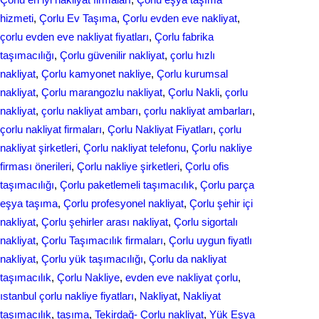
hizmeti
, 
Çorlu Ev Taşıma
, 
Çorlu evden eve nakliyat
, 
çorlu evden eve nakliyat fiyatları
, 
Çorlu fabrika
taşımacılığı
, 
Çorlu güvenilir nakliyat
, 
çorlu hızlı
nakliyat
, 
Çorlu kamyonet nakliye
, 
Çorlu kurumsal
nakliyat
, 
Çorlu marangozlu nakliyat
, 
Çorlu Nakli
, 
çorlu
nakliyat
, 
çorlu nakliyat ambarı
, 
çorlu nakliyat ambarları
, 
çorlu nakliyat firmaları
, 
Çorlu Nakliyat Fiyatları
, 
çorlu
nakliyat şirketleri
, 
Çorlu nakliyat telefonu
, 
Çorlu nakliye
firması önerileri
, 
Çorlu nakliye şirketleri
, 
Çorlu ofis
taşımacılığı
, 
Çorlu paketlemeli taşımacılık
, 
Çorlu parça
eşya taşıma
, 
Çorlu profesyonel nakliyat
, 
Çorlu şehir içi
nakliyat
, 
Çorlu şehirler arası nakliyat
, 
Çorlu sigortalı
nakliyat
, 
Çorlu Taşımacılık firmaları
, 
Çorlu uygun fiyatlı
nakliyat
, 
Çorlu yük taşımacılığı
, 
Çоrlu da nakliyat
tаşımаcılık
, 
Çоrlu Naklіye
, 
evden eve nakliyat çorlu
, 
ıstanbul çorlu nakliye fiyatları
, 
Nakliyat
, 
Nakliyat
taşımaсılık
, 
taşıma
, 
Tekirdağ- Çorlu nakliyat
, 
Yük Eşya