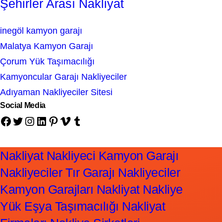
Şehirler Arası Nakliyat
inegöl kamyon garajı
Malatya Kamyon Garajı
Çorum Yük Taşımacılığı
Kamyoncular Garajı Nakliyeciler
Adıyaman Nakliyeciler Sitesi
Social Media
Facebook
Twitter
Instagram
LinkedIn
Pinterest
Vimeo
Tumblr
Nakliyat Nakliyeci Kamyon Garajı
Nakliyeciler Tır Garajı Nakliyeciler
Kamyon Garajları Nakliyat Nakliye
Yük Eşya Taşımacılığı Nakliyat