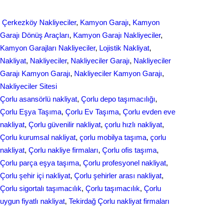
h
e
k
a
Çerkezköy Nakliyeciler
, 
Kamyon Garajı
, 
Kamyon
b
e
r
Garajı Dönüş Araçları
, 
Kamyon Garajı Nakliyeciler
, 
o
d
Kamyon Garajları Nakliyeciler
, 
Lojistik Nakliyat
, 
e
Nakliyat
, 
Nakliyeciler
, 
Nakliyeciler Garajı
, 
Nakliyeciler
o
I
Garajı Kamyon Garajı
, 
Nakliyeciler Kamyon Garajı
, 
k
n
Nakliyeciler Sitesi
Çorlu asansörlü nakliyat
, 
Çorlu depo taşımacılığı
, 
Çorlu Eşya Taşıma
, 
Çorlu Ev Taşıma
, 
Çorlu evden eve
nakliyat
, 
Çorlu güvenilir nakliyat
, 
çorlu hızlı nakliyat
, 
Çorlu kurumsal nakliyat
, 
çorlu mobilya taşıma
, 
çorlu
nakliyat
, 
Çorlu nakliye firmaları
, 
Çorlu ofis taşıma
, 
Çorlu parça eşya taşıma
, 
Çorlu profesyonel nakliyat
, 
Çorlu şehir içi nakliyat
, 
Çorlu şehirler arası nakliyat
, 
Çorlu sigortalı taşımacılık
, 
Çorlu taşımacılık
, 
Çorlu
uygun fiyatlı nakliyat
, 
Tekirdağ Çorlu nakliyat firmaları