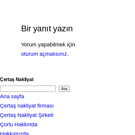
Bir yanıt yazın
Yorum yapabilmek için
oturum açmalısınız
.
Çertaş Nakliyat
Ara
S
Ana sayfa
e
Çertaş nakliyat firması
a
Çertaş Nakliyat Şirketi
r
Çorlu Hakkında
c
Hakkımızda