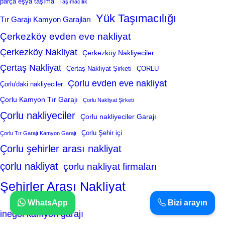
parça eşya taşıma
Taşımacılık
Yük Taşımacılığı
Tır Garajı Kamyon Garajları
Çerkezköy evden eve nakliyat
Çerkezköy Nakliyat
Çerkezköy Nakliyeciler
Çertaş Nakliyat
Çertaş Nakliyat Şirketi
ÇORLU
Çorlu evden eve nakliyat
Çorlu'daki nakliyeciler
Çorlu Kamyon Tır Garajı
Çorlu Nakliyat Şirketi
Çorlu nakliyeciler
Çorlu nakliyeciler Garajı
Çorlu Şehir içi
Çorlu Tır Garajı Kamyon Garajı
Çorlu şehirler arası nakliyat
çorlu nakliyat
çorlu nakliyat firmaları
Şehirler Arası Nakliyat
WhatsApp
Bizi arayın
inegöl kamyon garajı