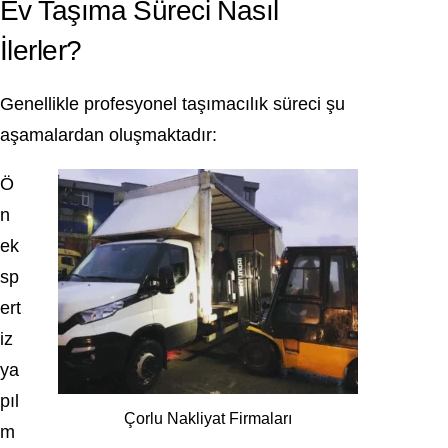
Ev Taşıma Süreci Nasıl
İlerler?
Genellikle profesyonel taşımacılık süreci şu
aşamalardan oluşmaktadır:
Ö
n
ek
sp
ert
iz
ya
pıl
Çorlu Nakliyat Firmaları
m