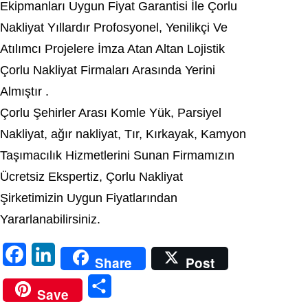
Ekipmanları Uygun Fiyat Garantisi İle Çorlu
Nakliyat Yıllardır Profosyonel, Yenilikçi Ve
Atılımcı Projelere İmza Atan Altan Lojistik
Çorlu Nakliyat Firmaları Arasında Yerini
Almıştır .
Çorlu Şehirler Arası Komle Yük, Parsiyel
Nakliyat, ağır nakliyat, Tır, Kırkayak, Kamyon
Taşımacılık Hizmetlerini Sunan Firmamızın
Ücretsiz Ekspertiz, Çorlu Nakliyat
Şirketimizin Uygun Fiyatlarından
Yararlanabilirsiniz.
F
L
Share
Post
a
i
S
Save
c
n