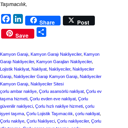
Taşımacılık,
F
L
Share
Post
a
i
S
Save
c
n
h
e
k
a
Kamyon Garajı
, 
Kamyon Garajı Nakliyeciler
, 
Kamyon
b
e
r
Garajı Nakliyeciler
, 
Kamyon Garajları Nakliyeciler
, 
o
d
Lojistik Nakliyat
, 
Nakliyat
, 
Nakliyeciler
, 
Nakliyeciler
e
Garajı
, 
Nakliyeciler Garajı Kamyon Garajı
, 
Nakliyeciler
o
I
Kamyon Garajı
, 
Nakliyeciler Sitesi
k
n
çorlu ambar nakliye
, 
Çorlu asansörlü nakliyat
, 
Çorlu ev
taşıma hizmeti
, 
Çorlu evden eve nakliyat
, 
Çorlu
güvenilir nakliyeci
, 
Çorlu hızlı nakliye hizmeti
, 
çorlu
işyeri taşıma
, 
Çorlu Lojistik Taşımacılık
, 
çorlu nakliyat
, 
Çorlu nakliye
, 
Çorlu Nakliyeci
, 
Çorlu nakliyeciler
, 
Çorlu