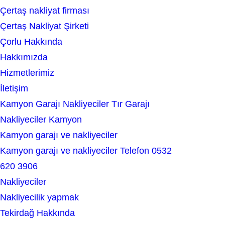
Çertaş nakliyat firması
a
Çertaş Nakliyat Şirketi
r
Çorlu Hakkında
c
Hakkımızda
h
Hizmetlerimiz
İletişim
Kamyon Garajı Nakliyeciler Tır Garajı
Nakliyeciler Kamyon
Kamyon garajı ve nakliyeciler
Kamyon garajı ve nakliyeciler Telefon 0532
620 3906
Nakliyeciler
Nakliyecilik yapmak
Tekirdağ Hakkında