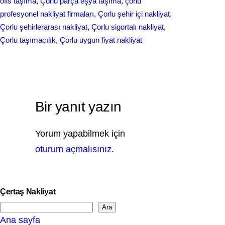
ofis taşıma
, 
Çorlu parça eşya taşıma
, 
çorlu
profesyonel nakliyat firmaları
, 
Çorlu şehir içi nakliyat
, 
Çorlu şehirlerarası nakliyat
, 
Çorlu sigortalı nakliyat
, 
Çorlu taşımacılık
, 
Çorlu uygun fiyat nakliyat
Bir yanıt yazın
Yorum yapabilmek için
oturum açmalısınız
.
Çertaş Nakliyat
Ara
S
Ana sayfa
e