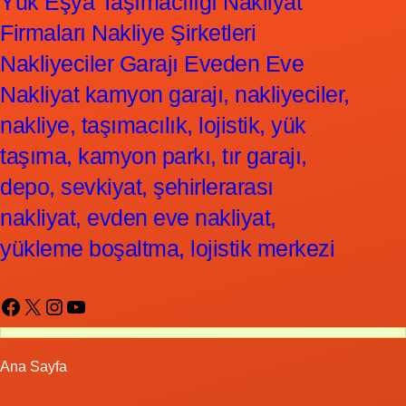
Yük Eşya Taşımacılığı Nakliyat
Firmaları Nakliye Şirketleri
Nakliyeciler Garajı Eveden Eve
Nakliyat kamyon garajı, nakliyeciler,
nakliye, taşımacılık, lojistik, yük
taşıma, kamyon parkı, tır garajı,
depo, sevkiyat, şehirlerarası
nakliyat, evden eve nakliyat,
yükleme boşaltma, lojistik merkezi
Facebook
X
Instagram
YouTube
Ana Sayfa