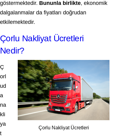
göstermektedir.
Bununla birlikte
, ekonomik
dalgalanmalar da fiyatları doğrudan
etkilemektedir.
Çorlu Nakliyat Ücretleri
Nedir?
Ç
orl
ud
a
na
kli
ya
Çorlu Nakliyat Ücretleri
t