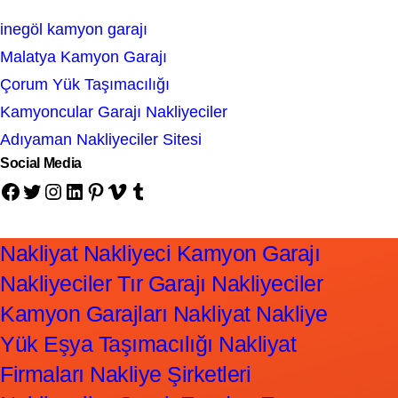
inegöl kamyon garajı
Malatya Kamyon Garajı
Çorum Yük Taşımacılığı
Kamyoncular Garajı Nakliyeciler
Adıyaman Nakliyeciler Sitesi
Social Media
Facebook
Twitter
Instagram
LinkedIn
Pinterest
Vimeo
Tumblr
Nakliyat Nakliyeci Kamyon Garajı
Nakliyeciler Tır Garajı Nakliyeciler
Kamyon Garajları Nakliyat Nakliye
Yük Eşya Taşımacılığı Nakliyat
Firmaları Nakliye Şirketleri