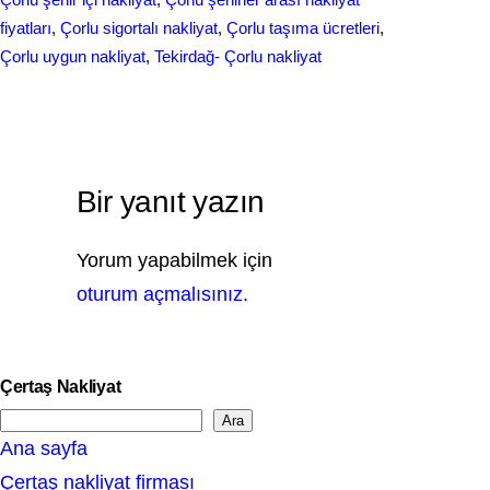
fiyatları
, 
Çorlu sigortalı nakliyat
, 
Çorlu taşıma ücretleri
, 
Çorlu uygun nakliyat
, 
Tekirdağ- Çorlu nakliyat
Bir yanıt yazın
Yorum yapabilmek için
oturum açmalısınız
.
Çertaş Nakliyat
Ara
S
Ana sayfa
e
Çertaş nakliyat firması