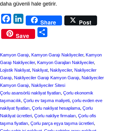
daha güvenli hale getirir.
F
L
Share
Post
a
i
S
Save
c
n
h
e
k
a
Kamyon Garajı
, 
Kamyon Garajı Nakliyeciler
, 
Kamyon
b
e
r
Garajı Nakliyeciler
, 
Kamyon Garajları Nakliyeciler
, 
o
d
Lojistik Nakliyat
, 
Nakliyat
, 
Nakliyeciler
, 
Nakliyeciler
e
Garajı
, 
Nakliyeciler Garajı Kamyon Garajı
, 
Nakliyeciler
o
I
Kamyon Garajı
, 
Nakliyeciler Sitesi
k
n
Çorlu asansörlü nakliyat fiyatları
, 
Çorlu ekonomik
taşımacılık
, 
Çorlu ev taşıma maliyeti
, 
çorlu evden eve
nakliyat fiyatları
, 
Çorlu nakliyat hesaplama
, 
Çorlu
Nakliyat ücretleri
, 
Çorlu nakliye firmaları
, 
Çorlu ofis
taşıma fiyatları
, 
Çorlu parça eşya taşıma ücretleri
, 
Çorlu şehir içi nakliyat
, 
Çorlu şehirler arası nakliyat