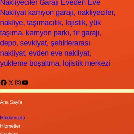
Nakliyeciler Garajı Eveden Eve
Nakliyat kamyon garajı, nakliyeciler,
nakliye, taşımacılık, lojistik, yük
taşıma, kamyon parkı, tır garajı,
depo, sevkiyat, şehirlerarası
nakliyat, evden eve nakliyat,
yükleme boşaltma, lojistik merkezi
Facebook
X
Instagram
YouTube
Ana Sayfa
Hakkımızda
Hizmetler