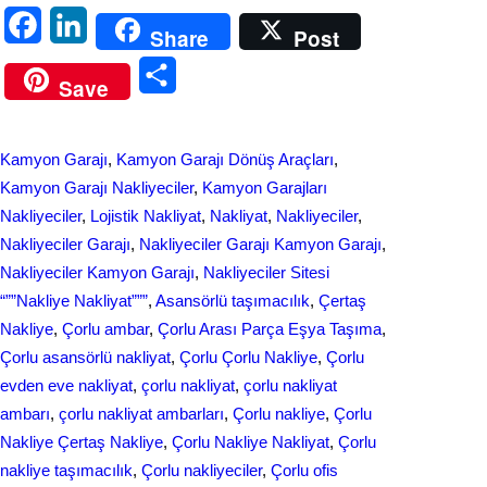
F
L
Share
Post
a
i
S
Save
c
n
h
e
k
a
Kamyon Garajı
, 
Kamyon Garajı Dönüş Araçları
, 
b
e
r
Kamyon Garajı Nakliyeciler
, 
Kamyon Garajları
o
d
Nakliyeciler
, 
Lojistik Nakliyat
, 
Nakliyat
, 
Nakliyeciler
, 
e
Nakliyeciler Garajı
, 
Nakliyeciler Garajı Kamyon Garajı
, 
o
I
Nakliyeciler Kamyon Garajı
, 
Nakliyeciler Sitesi
k
n
“””Nakliye Nakliyat”””
, 
Asansörlü taşımacılık
, 
Çertaş
Nakliye
, 
Çorlu ambar
, 
Çorlu Arası Parça Eşya Taşıma
, 
Çorlu asansörlü nakliyat
, 
Çorlu Çorlu Nakliye
, 
Çorlu
evden eve nakliyat
, 
çorlu nakliyat
, 
çorlu nakliyat
ambarı
, 
çorlu nakliyat ambarları
, 
Çorlu nakliye
, 
Çorlu
Nakliye Çertaş Nakliye
, 
Çorlu Nakliye Nakliyat
, 
Çorlu
nakliye taşımacılık
, 
Çorlu nakliyeciler
, 
Çorlu ofis