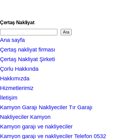
Çertaş Nakliyat
Ara
S
Ana sayfa
e
Çertaş nakliyat firması
a
Çertaş Nakliyat Şirketi
r
Çorlu Hakkında
c
Hakkımızda
h
Hizmetlerimiz
İletişim
Kamyon Garajı Nakliyeciler Tır Garajı
Nakliyeciler Kamyon
Kamyon garajı ve nakliyeciler
Kamyon garajı ve nakliyeciler Telefon 0532