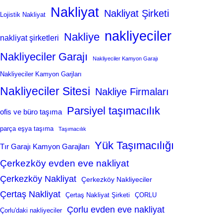
Nakliyat
Nakliyat Şirketi
Lojistik Nakliyat
nakliyeciler
Nakliye
nakliyat şirketleri
Nakliyeciler Garajı
Nakliyeciler Kamyon Garajı
Nakliyeciler Kamyon Garjları
Nakliyeciler Sitesi
Nakliye Firmaları
Parsiyel taşımacılık
ofis ve büro taşıma
parça eşya taşıma
Taşımacılık
Yük Taşımacılığı
Tır Garajı Kamyon Garajları
Çerkezköy evden eve nakliyat
Çerkezköy Nakliyat
Çerkezköy Nakliyeciler
Çertaş Nakliyat
Çertaş Nakliyat Şirketi
ÇORLU
Çorlu evden eve nakliyat
Çorlu'daki nakliyeciler