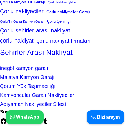
Çorlu Kamyon Tır Garajı
Çorlu Nakliyat Şirketi
Çorlu nakliyeciler
Çorlu nakliyeciler Garajı
Çorlu Şehir içi
Çorlu Tır Garajı Kamyon Garajı
Çorlu şehirler arası nakliyat
çorlu nakliyat
çorlu nakliyat firmaları
Şehirler Arası Nakliyat
inegöl kamyon garajı
Malatya Kamyon Garajı
Çorum Yük Taşımacılığı
Kamyoncular Garajı Nakliyeciler
Adıyaman Nakliyeciler Sitesi
Social Media
WhatsApp
Bizi arayın
Facebook
Twitter
Instagram
LinkedIn
Pinterest
Vimeo
Tumblr