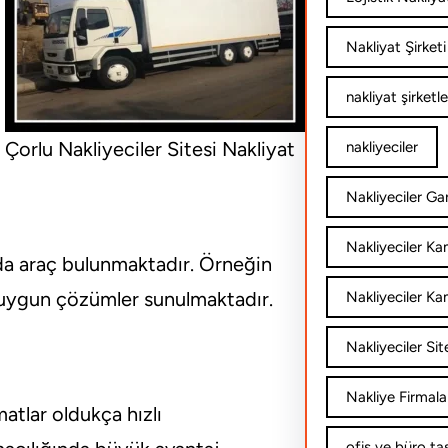
Nakliyat Şirketi
nakliyat şirketle
Çorlu Nakliyeciler Sitesi Nakliyat
nakliyeciler
Nakliyeciler Gar
Nakliyeciler K
ıda araç bulunmaktadır. Örneğin
a uygun çözümler sunulmaktadır.
Nakliyeciler Ka
Nakliyeciler Sit
Nakliye Firmala
atlar oldukça hızlı
ofis ve büro ta