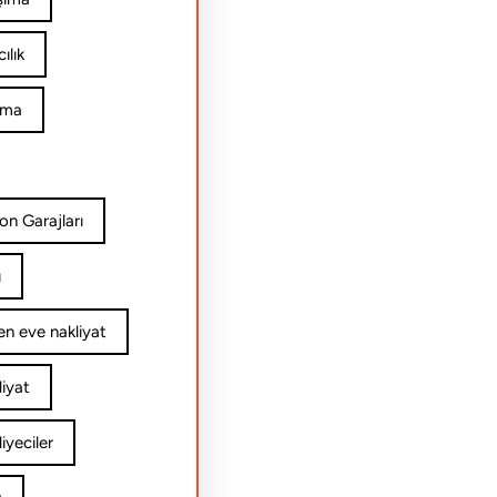
ılık
ıma
on Garajları
ı
n eve nakliyat
iyat
yeciler