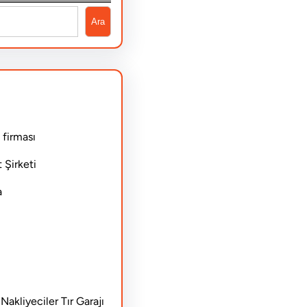
Ara
 firması
 Şirketi
a
akliyeciler Tır Garajı