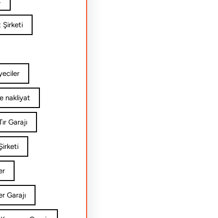
t
 Şirketi
yeciler
e nakliyat
ır Garajı
irketi
er
er Garajı