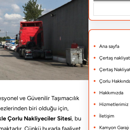
S
e
a
r
Ana sayfa
c
h
Çertaş nakliyat
Çertaş Nakliyat
Çorlu Hakkınd
Hakkımızda
esyonel ve Güvenilir Taşımacılık
Hizmetlerimiz
ezlerinden biri olduğu için,
İletişim
kle Çorlu Nakliyeciler Sitesi
, bu
Kamyon Garajı N
ıkmaktadır. Çünkü burada faaliyet