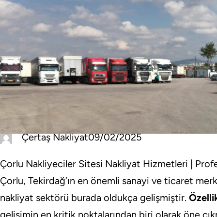
Çertaş Nakliyat
09/02/2025
Çorlu Nakliyeciler Sitesi Nakliyat Hizmetleri | Prof
Çorlu, Tekirdağ’ın en önemli sanayi ve ticaret merk
nakliyat sektörü burada oldukça gelişmiştir.
Özelli
gelişimin en kritik noktalarından biri olarak öne ç