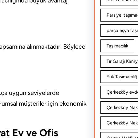
macılığında büyük avantaj
Parsiyel taşımac
parça eşya taş
 kapsamına alınmaktadır. Böylece
Taşımacılık
Tır Garajı Kamy
Yük Taşımacılığ
ukça uygun seviyelerde
Çerkezköy evde
rumsal müşteriler için ekonomik
Çerkezköy Nakl
Çerkezköy Nakli
yat Ev ve Ofis