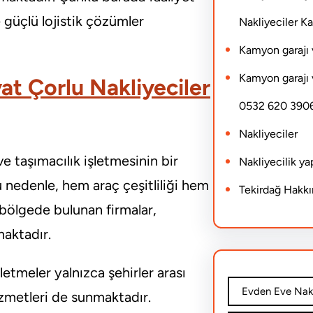
 güçlü lojistik çözümler
Nakliyeciler 
Kamyon garajı 
Kamyon garajı 
yat Çorlu Nakliyeciler
0532 620 390
Nakliyeciler
ve taşımacılık işletmesinin bir
Nakliyecilik y
u nedenle, hem araç çeşitliliği hem
Tekirdağ Hakk
bölgede bulunan firmalar,
maktadır.
şletmeler yalnızca şehirler arası
Evden Eve Nakl
hizmetleri de sunmaktadır.