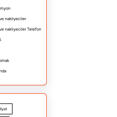
Kamyon
ve nakliyeciler
ve nakliyeciler Telefon
6
apmak
ında
iyat