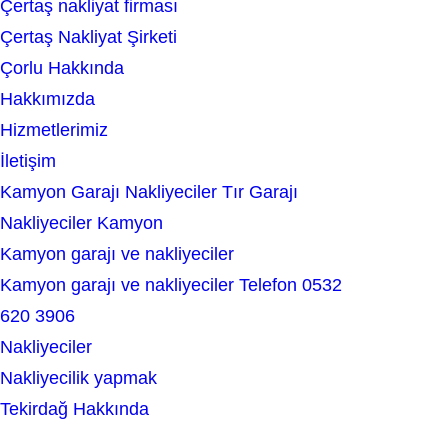
Çertaş nakliyat firması
a
Çertaş Nakliyat Şirketi
r
Çorlu Hakkında
c
Hakkımızda
h
Hizmetlerimiz
İletişim
Kamyon Garajı Nakliyeciler Tır Garajı
Nakliyeciler Kamyon
Kamyon garajı ve nakliyeciler
Kamyon garajı ve nakliyeciler Telefon 0532
620 3906
Nakliyeciler
Nakliyecilik yapmak
Tekirdağ Hakkında