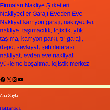
Firmaları Nakliye Şirketleri
Nakliyeciler Garajı Eveden Eve
Nakliyat kamyon garajı, nakliyeciler,
nakliye, taşımacılık, lojistik, yük
taşıma, kamyon parkı, tır garajı,
depo, sevkiyat, şehirlerarası
nakliyat, evden eve nakliyat,
yükleme boşaltma, lojistik merkezi
Facebook
X
Instagram
YouTube
Ana Sayfa
Hakkımızda