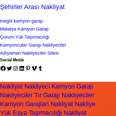
Şehirler Arası Nakliyat
inegöl kamyon garajı
Malatya Kamyon Garajı
Çorum Yük Taşımacılığı
Kamyoncular Garajı Nakliyeciler
Adıyaman Nakliyeciler Sitesi
Social Media
Facebook
Twitter
Instagram
LinkedIn
Pinterest
Vimeo
Tumblr
Nakliyat Nakliyeci Kamyon Garajı
Nakliyeciler Tır Garajı Nakliyeciler
Kamyon Garajları Nakliyat Nakliye
Yük Eşya Taşımacılığı Nakliyat