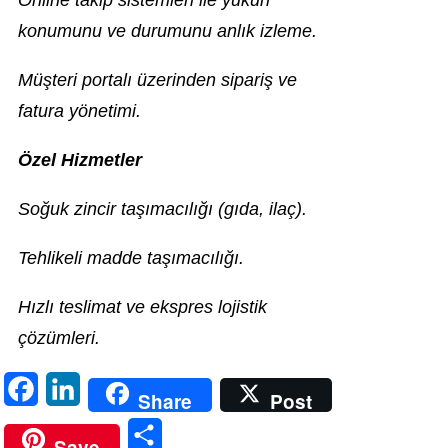
Online takip sistemleri ile yükün
konumunu ve durumunu anlık izleme.
Müşteri portalı üzerinden sipariş ve
fatura yönetimi.
Özel Hizmetler
Soğuk zincir taşımacılığı (gıda, ilaç).
Tehlikeli madde taşımacılığı.
Hızlı teslimat ve ekspres lojistik
çözümleri.
F
L
Share
Post
a
i
S
Save