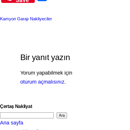
c
n
h
e
k
a
Kamyon Garajı Nakliyeciler
b
e
r
o
d
e
o
I
k
n
Bir yanıt yazın
Yorum yapabilmek için
oturum açmalısınız
.
Çertaş Nakliyat
Ara
S
Ana sayfa
e