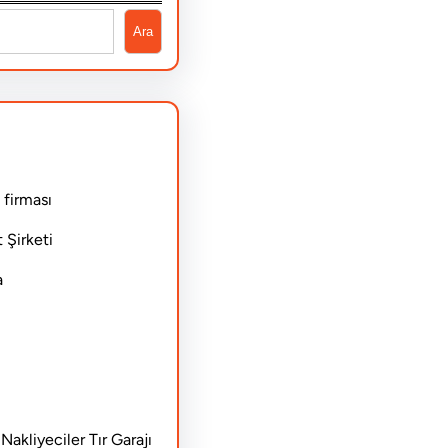
Ara
 firması
 Şirketi
a
akliyeciler Tır Garajı