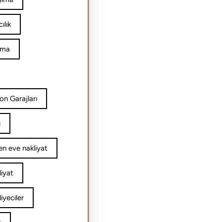
ılık
ıma
on Garajları
ı
n eve nakliyat
iyat
yeciler