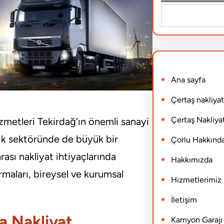
S
e
a
r
Ana sayfa
c
h
Çertaş nakliyat
Çertaş Nakliyat
izmetleri Tekirdağ’ın önemli sanayi
ılık sektöründe de büyük bir
Çorlu Hakkınd
arası nakliyat ihtiyaçlarında
Hakkımızda
rmaları, bireysel ve kurumsal
Hizmetlerimiz
İletişim
da Nakliyat
Kamyon Garajı N