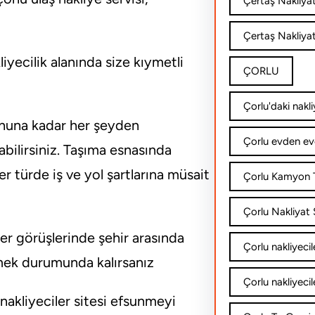
Çertaş Nakliya
Çertaş Nakliyat
liyecilik alanında size kıymetli
ÇORLU
Çorlu'daki nakli
onuna kadar her şeyden
Çorlu evden ev
ilirsiniz. Taşıma esnasında
er türde iş ve yol şartlarına müsait
Çorlu Kamyon T
Çorlu Nakliyat Ş
ter görüşlerinde şehir arasında
Çorlu nakliyecil
itmek durumunda kalırsanız
Çorlu nakliyecil
nakliyeciler sitesi efsunmeyi