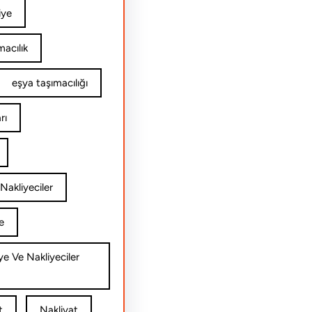
iye
acılık
eşya taşımacılığı
rı
Nakliyeciler
e
ye Ve Nakliyeciler
t
Nakliyat