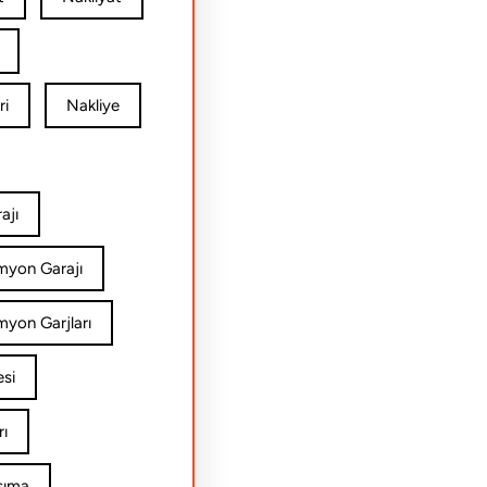
ri
Nakliye
ajı
amyon Garajı
myon Garjları
esi
rı
şıma