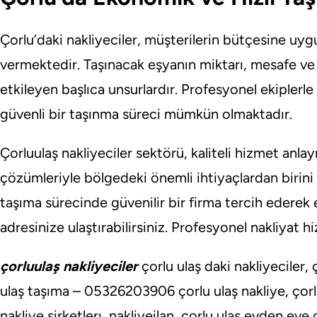
Çorlu’daki nakliyeciler, müşterilerin bütçesine uyg
vermektedir. Taşınacak eşyanın miktarı, mesafe ve ku
etkileyen başlıca unsurlardır. Profesyonel ekiplerle
güvenli bir taşınma süreci mümkün olmaktadır.
Çorluulaş nakliyeciler sektörü, kaliteli hizmet anlay
çözümleriyle bölgedeki önemli ihtiyaçlardan birini 
taşıma sürecinde güvenilir bir firma tercih ederek 
adresinize ulaştırabilirsiniz. Profesyonel nakliyat 
çorluulaş nakliyeciler
çorlu ulaş daki nakliyeciler, ç
ulaş taşıma – 05326203906 çorlu ulaş nakliye, çorlu
nakliye şirketlerı, nakliyeilan, çorlu ulaş evden eve ç