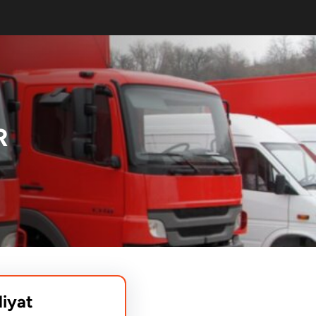
R
liyat