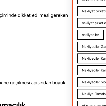
Nakliyat Şirketi
seçiminde dikkat edilmesi gereken
nakliyat şirketle
nakliyeciler
Nakliyeciler Gar
Nakliyeciler K
Nakliyeciler Ka
n önüne geçilmesi açısından büyük
Nakliyeciler Sit
Nakliye Firmala
ımacılık
ofis ve büro ta