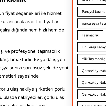
Parsiyel taşımac
un fiyat seçenekleri ile hizmet
llanılacak araç tipi fiyatları
parça eşya taş
 çalışıldığında hem hızlı hem de
Taşımacılık
Tır Garajı Kamy
ışı ve profesyonel taşımacılık
karşılamaktadır. Ev ya da iş yeri
Yük Taşımacılığ
eşyalarınızı sorunsuz şekilde yeni
Çerkezköy evde
hizmetleri sayesinde
Çerkezköy Nakl
orlu ulaş nakliye şirketlerı çorlu
Çerkezköy Nakli
 ulaşda nakliyeciler, çorlu ulaş
orlu ulaş nakliye servisi,