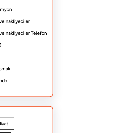
Kamyon
ve nakliyeciler
ve nakliyeciler Telefon
6
apmak
ında
iyat