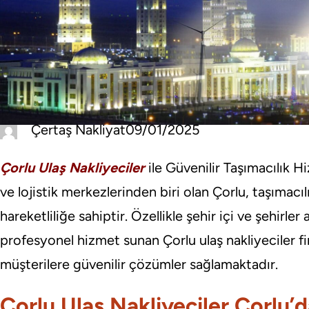
Çertaş Nakliyat
09/01/2025
Çorlu Ulaş Nakliyeciler
ile Güvenilir Taşımacılık H
ve lojistik merkezlerinden biri olan Çorlu, taşımac
hareketliliğe sahiptir. Özellikle şehir içi ve şehirler 
profesyonel hizmet sunan Çorlu ulaş nakliyeciler fi
müşterilere güvenilir çözümler sağlamaktadır.
Çorlu Ulaş Nakliyeciler Çorlu’