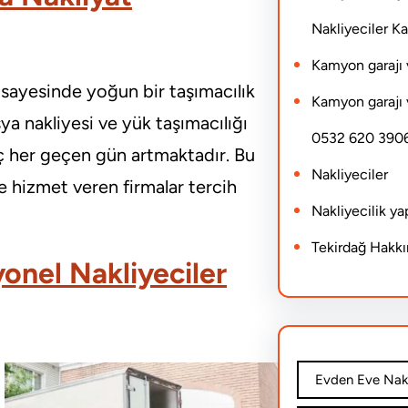
Nakliyeciler 
Kamyon garajı 
i sayesinde yoğun bir taşımacılık
Kamyon garajı 
şya nakliyesi ve yük taşımacılığı
0532 620 390
aç her geçen gün artmaktadır. Bu
Nakliyeciler
le hizmet veren firmalar tercih
Nakliyecilik y
Tekirdağ Hakk
yonel Nakliyeciler
Evden Eve Nakl