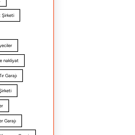
t
 Şirketi
yeciler
e nakliyat
ır Garajı
irketi
er
er Garajı