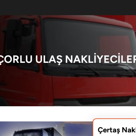
ÇORLU ULAŞ NAKLIYECILE
Çertaş Nak