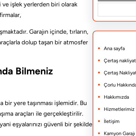
 ve işlek yerlerden biri olarak
S
firmalar,
e
a
şmaktadır. Garajın içinde, tırların,
r
araçlarla dolup taşan bir atmosfer
Ana sayfa
c
h
Çertaş nakliyat
nda Bilmeniz
Çertaş Nakliyat
Çorlu Hakkınd
Hakkımızda
a bir yere taşınması işlemidir. Bu
Hizmetlerimiz
ıma araçları ile gerçekleştirilir.
İletişim
ani eşyalarınızı güvenli bir şekilde
Kamyon Garajı N