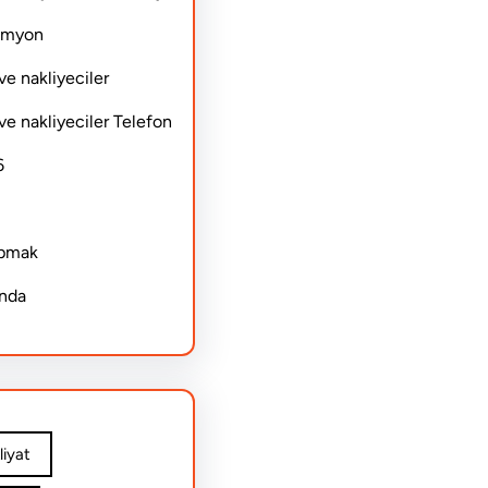
Kamyon
ve nakliyeciler
ve nakliyeciler Telefon
6
apmak
ında
iyat