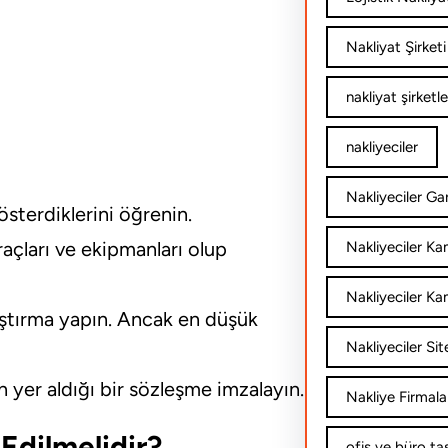
Nakliyat Şirketi
nakliyat şirketle
nakliyeciler
Nakliyeciler Gar
sterdiklerini öğrenin.
açları ve ekipmanları olup
Nakliyeciler K
Nakliyeciler Ka
laştırma yapın. Ancak en düşük
Nakliyeciler Sit
n yer aldığı bir sözleşme imzalayın.
Nakliye Firmala
Edilmelidir?
ofis ve büro ta