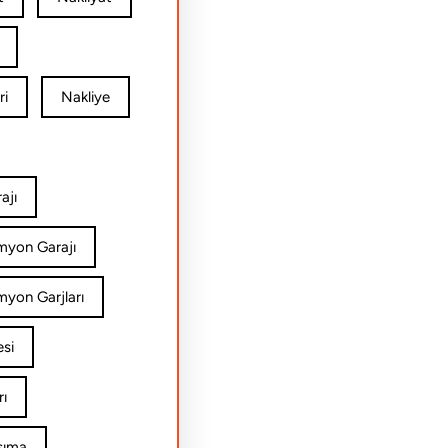
ri
Nakliye
ajı
amyon Garajı
myon Garjları
esi
rı
şıma