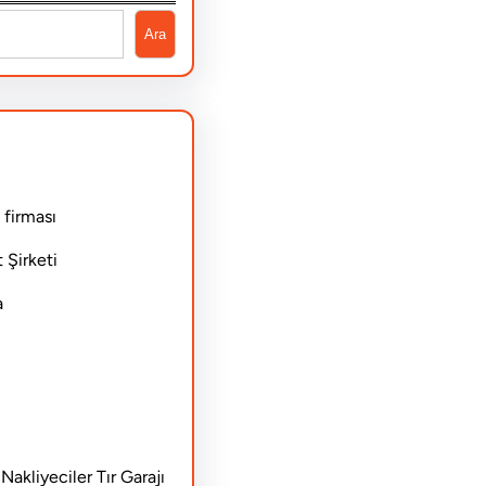
Ara
 firması
 Şirketi
a
akliyeciler Tır Garajı