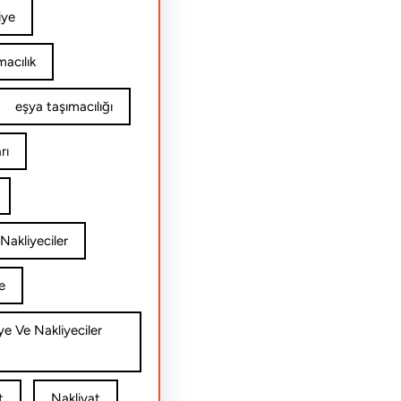
iye
acılık
eşya taşımacılığı
rı
Nakliyeciler
e
ye Ve Nakliyeciler
t
Nakliyat