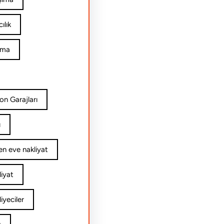
ılık
ıma
on Garajları
ı
n eve nakliyat
iyat
yeciler