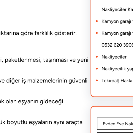
Nakliyeciler 
Kamyon garajı 
tarına göre farklılık gösterir.
Kamyon garajı 
0532 620 390
Nakliyeciler
i, paketlenmesi, taşınması ve yeni
Nakliyecilik y
 ve diğer iş malzemelerinin güvenli
Tekirdağ Hakk
k olan eşyanın gideceği
ük boyutlu eşyaların aynı araçta
Evden Eve Nakl