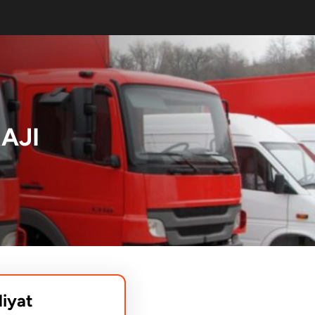
AJI
liyat