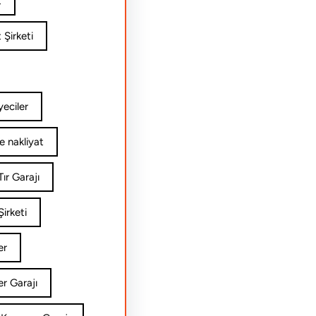
t
 Şirketi
yeciler
e nakliyat
ır Garajı
irketi
er
er Garajı