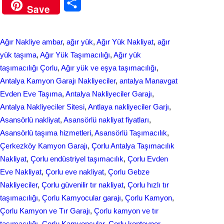
S
Save
c
n
h
e
k
a
Ağır Nakliye ambar
, 
ağır yük
, 
Ağır Yük Nakliyat
, 
ağır
b
e
r
yük taşıma
, 
Ağır Yük Taşımacılığı
, 
Ağır yük
o
d
taşımacılığı Çorlu
, 
Ağır yük ve eşya taşımacılığı
, 
e
Antalya Kamyon Garajı Nakliyeciler
, 
antalya Manavgat
o
I
Evden Eve Taşıma
, 
Antalya Nakliyeciler Garajı
, 
k
n
Antalya Nakliyeciler Sitesi
, 
Antlaya nakliyeciler Garjı
, 
Asansörlü nakliyat
, 
Asansörlü nakliyat fiyatları
, 
Asansörlü taşıma hizmetleri
, 
Asansörlü Taşımacılık
, 
Çerkezköy Kamyon Garajı
, 
Çorlu Antalya Taşımacılık
Nakliyat
, 
Çorlu endüstriyel taşımacılık
, 
Çorlu Evden
Eve Nakliyat
, 
Çorlu eve nakliyat
, 
Çorlu Gebze
Nakliyeciler
, 
Çorlu güvenilir tır nakliyat
, 
Çorlu hızlı tır
taşımacılığı
, 
Çorlu Kamyocular garajı
, 
Çorlu Kamyon
, 
Çorlu Kamyon ve Tır Garajı
, 
Çorlu kamyon ve tır
taşımacılığı
, 
Çorlu Kamyoncular
, 
Çorlu konteyner