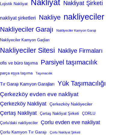
Nakliyat
Nakliyat Şirketi
Lojistik Nakliyat
nakliyeciler
Nakliye
nakliyat şirketleri
Nakliyeciler Garajı
Nakliyeciler Kamyon Garajı
Nakliyeciler Kamyon Garjları
Nakliyeciler Sitesi
Nakliye Firmaları
Parsiyel taşımacılık
ofis ve büro taşıma
parça eşya taşıma
Taşımacılık
Yük Taşımacılığı
Tır Garajı Kamyon Garajları
Çerkezköy evden eve nakliyat
Çerkezköy Nakliyat
Çerkezköy Nakliyeciler
Çertaş Nakliyat
Çertaş Nakliyat Şirketi
ÇORLU
Çorlu evden eve nakliyat
Çorlu'daki nakliyeciler
Çorlu Kamyon Tır Garajı
Çorlu Nakliyat Şirketi