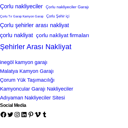
Çorlu nakliyeciler
Çorlu nakliyeciler Garajı
Çorlu Şehir içi
Çorlu Tır Garajı Kamyon Garajı
Çorlu şehirler arası nakliyat
çorlu nakliyat
çorlu nakliyat firmaları
Şehirler Arası Nakliyat
inegöl kamyon garajı
Malatya Kamyon Garajı
Çorum Yük Taşımacılığı
Kamyoncular Garajı Nakliyeciler
Adıyaman Nakliyeciler Sitesi
Social Media
Facebook
Twitter
Instagram
LinkedIn
Pinterest
Vimeo
Tumblr