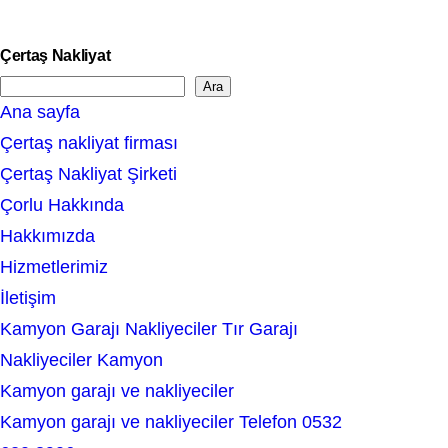
Çertaş Nakliyat
Ara
S
Ana sayfa
e
Çertaş nakliyat firması
a
Çertaş Nakliyat Şirketi
r
Çorlu Hakkında
c
Hakkımızda
h
Hizmetlerimiz
İletişim
Kamyon Garajı Nakliyeciler Tır Garajı
Nakliyeciler Kamyon
Kamyon garajı ve nakliyeciler
Kamyon garajı ve nakliyeciler Telefon 0532