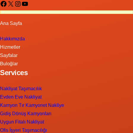
Facebook
X
Instagram
YouTube
Ana Sayfa
Hakkımızda
Hizmetler
Sayfalar
Buloğlar
Services
Nakliyat Taşımacılık
Evden Eve Nakliyat
Kamyon Tır Kamyonet Nakliye
Gidiş Dönüş Kamyonları
Uygun Fitalı Nakliyat
Ofis İşyeri Taşımacılığı