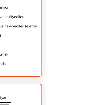
Kamyon
ve nakliyeciler
ve nakliyeciler Telefon
6
apmak
ında
iyat