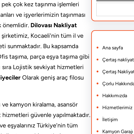
 pek çok kez taşınma işlemleri
S
anları ve işyerlerimizin taşınması
e
k önemlidir.
Dilovası Nakliyat
a
şirketimiz, Kocaeli’nin tüm il ve
r
ti sunmaktadır. Bu kapsamda
Ana sayfa
c
 Ofis taşıma, parça eşya taşıma gibi
h
Çertaş nakliyat
sıra Lojistik sevkiyat hizmetleri
Çertaş Nakliyat
iyeciler
Olarak geniş araç filosu
Çorlu Hakkınd
Hakkımızda
ç ve kamyon kiralama, asansör
Hizmetlerimiz
at hizmetleri güvenle yapılmaktadır.
İletişim
 ve eşyalarınız Türkiye’nin tüm
Kamyon Garajı N