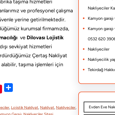
brika taşıma hizmetleri
Nakliyeciler 
anlarımız ve profesyonel çalışma
Kamyon garajı 
venle yerine getirilmektedir.
ürdüğümüz kurumsal firmamızda,
Kamyon garajı 
macılığı
ve
Dilovası Lojistik
0532 620 390
dışı sevkiyat hizmetleri
Nakliyeciler
 sürdürdüğümüz Çertaş Nakliyat
Nakliyecilik y
abilir, taşıma işlemleri için
Tekirdağ Hakk
S
h
a
Evden Eve Nakl
eciler
, 
Lojistik Nakliyat
, 
Nakliyat
, 
Nakliyeciler
, 
r
Kamyon Garajı
, 
Nakliyeciler Sitesi