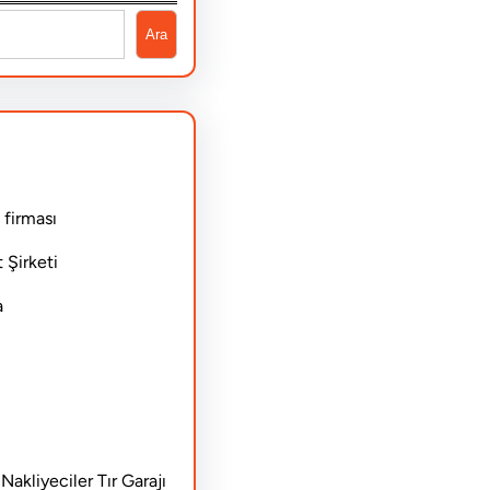
Ara
 firması
 Şirketi
a
akliyeciler Tır Garajı