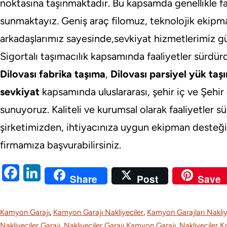
noktasına taşınmaktadır. Bu kapsamda genellikle fa
sunmaktayız. Geniş araç filomuz, teknolojik ekipm
arkadaşlarımız sayesinde,sevkiyat hizmetlerimiz gü
Sigortalı taşımacılık kapsamında faaliyetler sürd
Dilovası fabrika taşıma
,
Dilovası parsiyel yük taşı
sevkiyat
kapsamında uluslararası, şehir iç ve Şehir 
sunuyoruz. Kaliteli ve kurumsal olarak faaliyetler
şirketimizden, ihtiyacınıza uygun ekipman desteği al
firmamıza başvurabilirsiniz.
F
L
Share
Post
Save
a
i
c
n
Kamyon Garajı
, 
Kamyon Garajı Nakliyeciler
, 
Kamyon Garajları Nakliy
e
k
Nakliyeciler Garajı
, 
Nakliyeciler Garajı Kamyon Garajı
, 
Nakliyeciler 