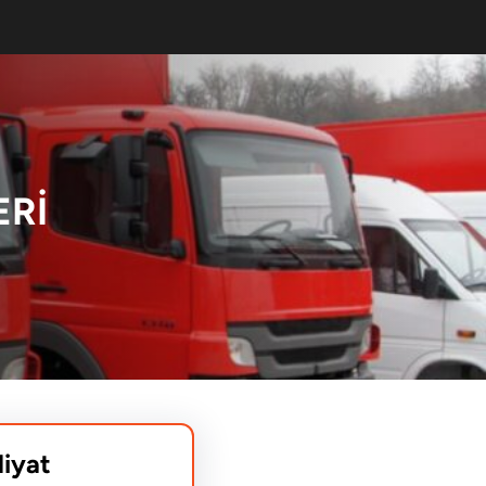
ERİ
liyat