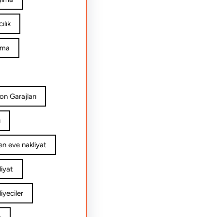
ılık
ıma
on Garajları
ı
n eve nakliyat
iyat
yeciler