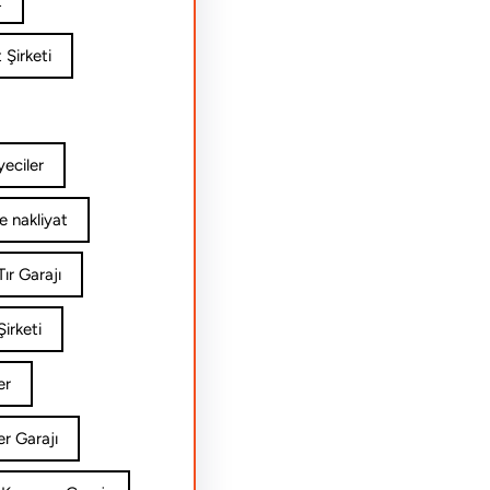
t
 Şirketi
yeciler
e nakliyat
ır Garajı
irketi
er
er Garajı