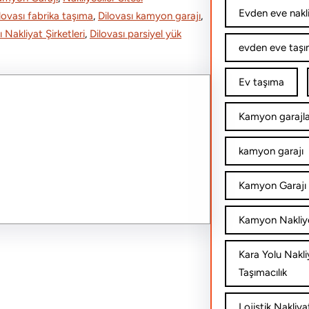
Evden eve nakl
lovası fabrika taşıma
, 
Dilovası kamyon garajı
, 
e
ı Nakliyat Şirketleri
, 
Dilovası parsiyel yük
evden eve taşım
Ev taşıma
Kamyon garajla
kamyon garajı
Kamyon Garajı 
Kamyon Nakliy
Kara Yolu Nakli
Taşımacılık
Lojistik Nakliya