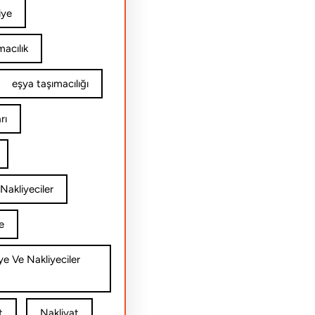
iye
acılık
eşya taşımacılığı
rı
Nakliyeciler
e
ye Ve Nakliyeciler
t
Nakliyat