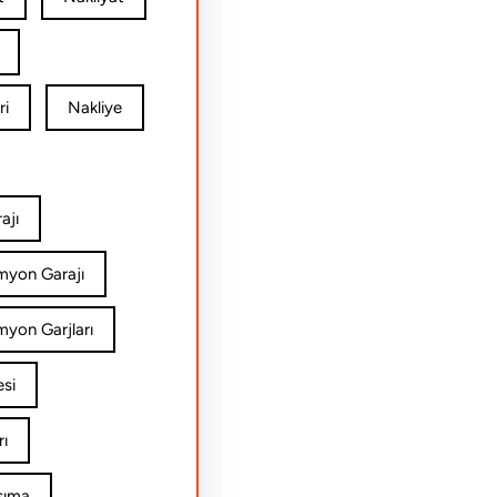
ri
Nakliye
ajı
amyon Garajı
myon Garjları
esi
rı
şıma