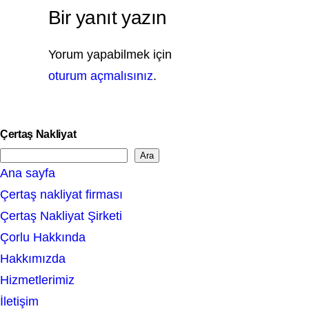
Bir yanıt yazın
Yorum yapabilmek için
oturum açmalısınız
.
Çertaş Nakliyat
Ara
S
Ana sayfa
e
Çertaş nakliyat firması
a
Çertaş Nakliyat Şirketi
r
Çorlu Hakkında
c
Hakkımızda
h
Hizmetlerimiz
İletişim