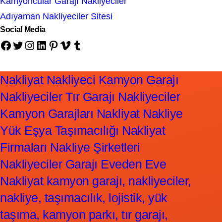
Kamyoncular Garajı Nakliyeciler
Adıyaman Nakliyeciler Sitesi
Social Media
Facebook
Twitter
Instagram
LinkedIn
Pinterest
Vimeo
Tumblr
Nakliyat Nakliyeci Kamyon Garajı
Nakliyeciler Tır Garajı Nakliyeciler
Kamyon Garajları Nakliyat Nakliye
Yük Eşya Taşımacılığı Nakliyat
Firmaları Nakliye Şirketleri
Nakliyeciler Garajı Eveden Eve
Nakliyat kamyon garajı, nakliyeciler,
nakliye, taşımacılık, lojistik, yük
taşıma, kamyon parkı, tır garajı,