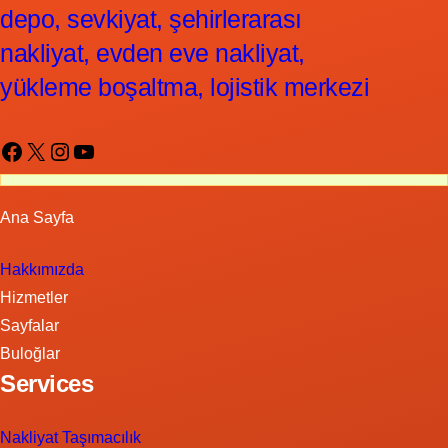
depo, sevkiyat, şehirlerarası
nakliyat, evden eve nakliyat,
yükleme boşaltma, lojistik merkezi
Facebook
X
Instagram
YouTube
Ana Sayfa
Hakkımızda
Hizmetler
Sayfalar
Buloğlar
Services
Nakliyat Taşımacılık