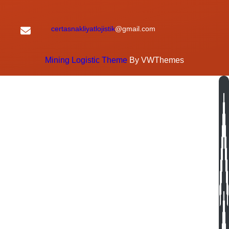
certasnakliyatlojistik
@gmail.com
Mining Logistic Theme
By VWThemes