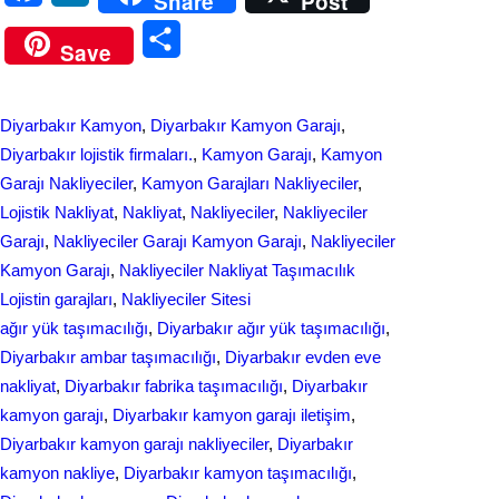
Share
Post
a
i
S
Save
c
n
h
e
k
a
Diyarbakır Kamyon
, 
Diyarbakır Kamyon Garajı
, 
b
e
r
Diyarbakır lojistik firmaları.
, 
Kamyon Garajı
, 
Kamyon
o
d
Garajı Nakliyeciler
, 
Kamyon Garajları Nakliyeciler
, 
e
Lojistik Nakliyat
, 
Nakliyat
, 
Nakliyeciler
, 
Nakliyeciler
o
I
Garajı
, 
Nakliyeciler Garajı Kamyon Garajı
, 
Nakliyeciler
k
n
Kamyon Garajı
, 
Nakliyeciler Nakliyat Taşımacılık
Lojistin garajları
, 
Nakliyeciler Sitesi
ağır yük taşımacılığı
, 
Diyarbakır ağır yük taşımacılığı
, 
Diyarbakır ambar taşımacılığı
, 
Diyarbakır evden eve
nakliyat
, 
Diyarbakır fabrika taşımacılığı
, 
Diyarbakır
kamyon garajı
, 
Diyarbakır kamyon garajı iletişim
, 
Diyarbakır kamyon garajı nakliyeciler
, 
Diyarbakır
kamyon nakliye
, 
Diyarbakır kamyon taşımacılığı
, 