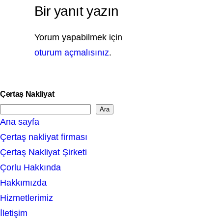
Bir yanıt yazın
Yorum yapabilmek için
oturum açmalısınız
.
Çertaş Nakliyat
Ara
S
Ana sayfa
e
Çertaş nakliyat firması
a
Çertaş Nakliyat Şirketi
r
Çorlu Hakkında
c
Hakkımızda
h
Hizmetlerimiz
İletişim