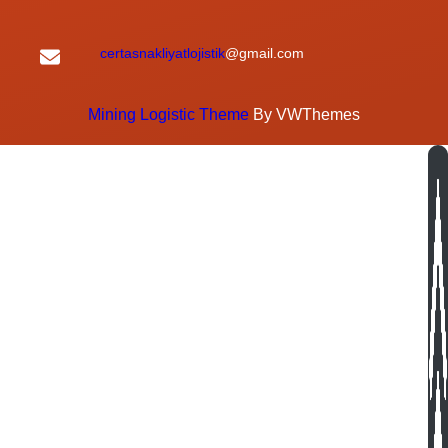
certasnakliyatlojistik
@gmail.com
Mining Logistic Theme
By VWThemes