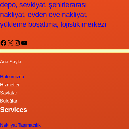
depo, sevkiyat, şehirlerarası
nakliyat, evden eve nakliyat,
yükleme boşaltma, lojistik merkezi
Facebook
X
Instagram
YouTube
Ana Sayfa
Hakkımızda
Hizmetler
Sayfalar
Buloğlar
Services
Nakliyat Taşımacılık