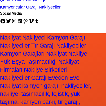
Kamyoncular Garajı Nakliyeciler
Social Media
Facebook
Twitter
Instagram
LinkedIn
Pinterest
Vimeo
Tumblr
Nakliyat Nakliyeci Kamyon Garajı
Nakliyeciler Tır Garajı Nakliyeciler
Kamyon Garajları Nakliyat Nakliye
Yük Eşya Taşımacılığı Nakliyat
Firmaları Nakliye Şirketleri
Nakliyeciler Garajı Eveden Eve
Nakliyat kamyon garajı, nakliyeciler,
nakliye, taşımacılık, lojistik, yük
taşıma, kamyon parkı, tır garajı,