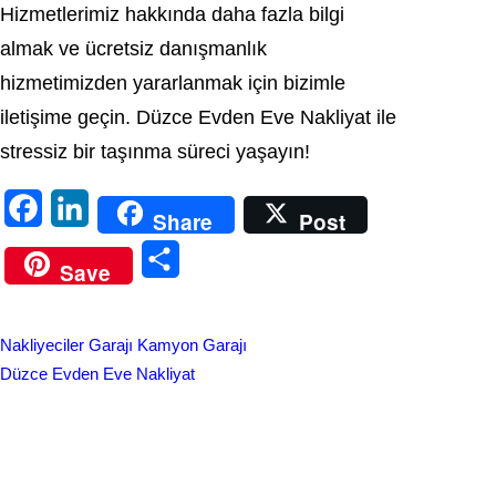
Hizmetlerimiz hakkında daha fazla bilgi
almak ve ücretsiz danışmanlık
hizmetimizden yararlanmak için bizimle
iletişime geçin. Düzce Evden Eve Nakliyat ile
stressiz bir taşınma süreci yaşayın!
F
L
Share
Post
a
i
S
Save
c
n
h
e
k
a
Nakliyeciler Garajı Kamyon Garajı
b
e
r
Düzce Evden Eve Nakliyat
o
d
e
o
I
k
n